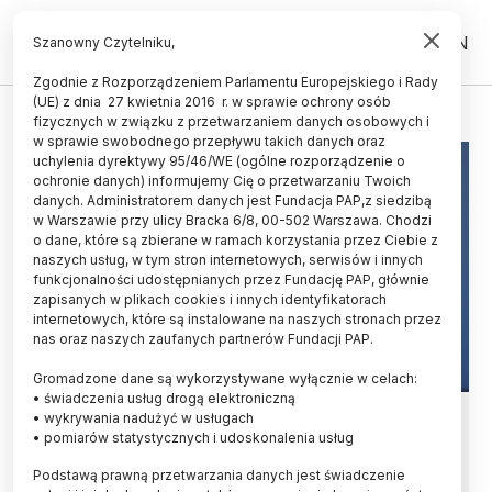
PL
EN
Szanowny Czytelniku,
Zgodnie z Rozporządzeniem Parlamentu Europejskiego i Rady
(UE) z dnia 27 kwietnia 2016 r. w sprawie ochrony osób
PROF. MARCIN PAŁYS
fizycznych w związku z przetwarzaniem danych osobowych i
w sprawie swobodnego przepływu takich danych oraz
uchylenia dyrektywy 95/46/WE (ogólne rozporządzenie o
ochronie danych) informujemy Cię o przetwarzaniu Twoich
danych. Administratorem danych jest Fundacja PAP,z siedzibą
w Warszawie przy ulicy Bracka 6/8, 00-502 Warszawa. Chodzi
o dane, które są zbierane w ramach korzystania przez Ciebie z
naszych usług, w tym stron internetowych, serwisów i innych
funkcjonalności udostępnianych przez Fundację PAP, głównie
zapisanych w plikach cookies i innych identyfikatorach
internetowych, które są instalowane na naszych stronach przez
nas oraz naszych zaufanych partnerów Fundacji PAP.
Gromadzone dane są wykorzystywane wyłącznie w celach:
• świadczenia usług drogą elektroniczną
Prof. Pałys dla PAP: nowe
• wykrywania nadużyć w usługach
• pomiarów statystycznych i udoskonalenia usług
rozporządzenie o liście czasopism
Podstawą prawną przetwarzania danych jest świadczenie
to krok ku równowadze, ale i