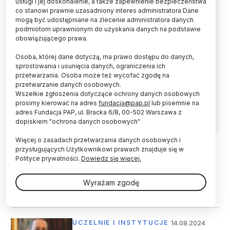
usługi i jej doskonalenie, a także zapewnienie bezpieczeństwa
eksperyment
co stanowi prawnie uzasadniony interes administratora Dane
mogą być udostępniane na zlecenie administratora danych
podmiotom uprawnionym do uzyskania danych na podstawie
Nowe rozporządzenie resortu nauki dot. listy
obowiązującego prawa.
czasopism i wydawnictw jest próbą poprawy
systemu, ale dopiero publikacja tych list
Osoba, której dane dotyczą, ma prawo dostępu do danych,
pokaże, czy zaszła zmiana na lepsze –
sprostowania i usunięcia danych, ograniczenia ich
powiedział PAP szef RGNiSW prof. Marcin
przetwarzania. Osoba może też wycofać zgodę na
Pałys. Apelował, by nie przypisywać zbyt dużej
przetwarzanie danych osobowych.
wagi punktom za publikacje, zwłaszcza w
Wszelkie zgłoszenia dotyczące ochrony danych osobowych
prosimy kierować na adres
fundacja@pap.pl
lub pisemnie na
ocenie pojedynczych badaczy.
adres Fundacja PAP, ul. Bracka 6/8, 00-502 Warszawa z
dopiskiem "ochrona danych osobowych"
Więcej o zasadach przetwarzania danych osobowych i
przysługujących Użytkownikowi prawach znajduje się w
02.10.2024
UCZELNIE I INSTYTUCJE
Polityce prywatności.
Dowiedz się więcej.
Prof. Pałys: System ewaluacji
działalności naukowej wymaga
Wyrażam zgodę
zmian
14.08.2024
UCZELNIE I INSTYTUCJE