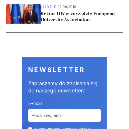
12.04.2019
LUDZIE
Rektor UW w zarządzie European
University Association
Stronicowanie
NEWSLETTER
Zapraszamy do zapisania się
do naszego newslettera
E-mail
Akceptuje
regulamin
i wyrażam