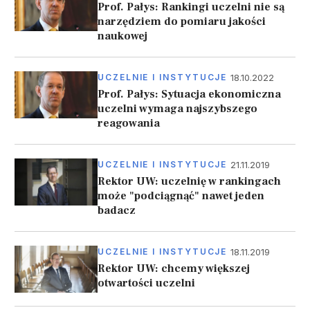
Prof. Pałys: Rankingi uczelni nie są
narzędziem do pomiaru jakości
naukowej
18.10.2022
UCZELNIE I INSTYTUCJE
Prof. Pałys: Sytuacja ekonomiczna
uczelni wymaga najszybszego
reagowania
21.11.2019
UCZELNIE I INSTYTUCJE
Rektor UW: uczelnię w rankingach
może "podciągnąć" nawet jeden
badacz
18.11.2019
UCZELNIE I INSTYTUCJE
Rektor UW: chcemy większej
otwartości uczelni