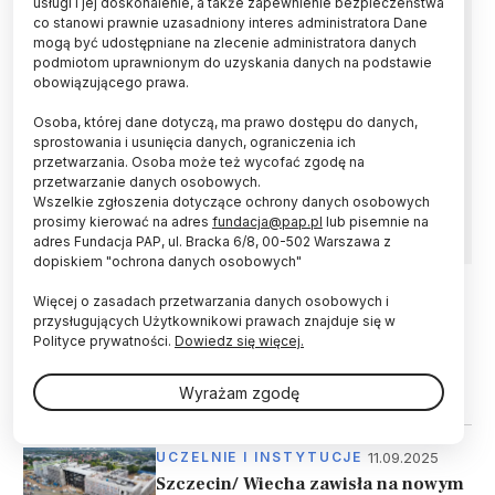
usługi i jej doskonalenie, a także zapewnienie bezpieczeństwa
ub.r.
co stanowi prawnie uzasadniony interes administratora Dane
mogą być udostępniane na zlecenie administratora danych
podmiotom uprawnionym do uzyskania danych na podstawie
W systemie elektronicznej rejestracji na
obowiązującego prawa.
Pomorski Uniwersytet Szczeciński w Szczecinie
zgłoszonych jest już ponad 16,5 tys.
Osoba, której dane dotyczą, ma prawo dostępu do danych,
kandydatów, czyli dwukrotnie więcej niż w
sprostowania i usunięcia danych, ograniczenia ich
zeszłym roku – poinformowała we wtorek
przetwarzania. Osoba może też wycofać zgodę na
uczelnia. Największa popularnością cieszą się
przetwarzanie danych osobowych.
kierunki medyczne.
Wszelkie zgłoszenia dotyczące ochrony danych osobowych
prosimy kierować na adres
fundacja@pap.pl
lub pisemnie na
adres Fundacja PAP, ul. Bracka 6/8, 00-502 Warszawa z
dopiskiem "ochrona danych osobowych"
Więcej o zasadach przetwarzania danych osobowych i
10.06.2026
UCZELNIE I INSTYTUCJE
przysługujących Użytkownikowi prawach znajduje się w
Polityce prywatności.
Dowiedz się więcej.
Szczecin/ Centrum Egzaminów
Testowych i nowa hala sportowa
PUM oficjalnie otwarte
Wyrażam zgodę
11.09.2025
UCZELNIE I INSTYTUCJE
Szczecin/ Wiecha zawisła na nowym