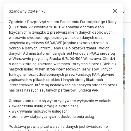
PL
EN
Szanowny Czytelniku,
Zgodnie z Rozporządzeniem Parlamentu Europejskiego i Rady
(UE) z dnia 27 kwietnia 2016 r. w sprawie ochrony osób
POMORSKI UNIWERSYTET MEDYCZNY
fizycznych w związku z przetwarzaniem danych osobowych i
w sprawie swobodnego przepływu takich danych oraz
uchylenia dyrektywy 95/46/WE (ogólne rozporządzenie o
ochronie danych) informujemy Cię o przetwarzaniu Twoich
danych. Administratorem danych jest Fundacja PAP,z siedzibą
w Warszawie przy ulicy Bracka 6/8, 00-502 Warszawa. Chodzi
o dane, które są zbierane w ramach korzystania przez Ciebie z
naszych usług, w tym stron internetowych, serwisów i innych
funkcjonalności udostępnianych przez Fundację PAP, głównie
zapisanych w plikach cookies i innych identyfikatorach
internetowych, które są instalowane na naszych stronach przez
nas oraz naszych zaufanych partnerów Fundacji PAP.
Gromadzone dane są wykorzystywane wyłącznie w celach:
• świadczenia usług drogą elektroniczną
Szczecin/ Ponad 16,5 tys. chętnych
• wykrywania nadużyć w usługach
• pomiarów statystycznych i udoskonalenia usług
na Pomorski Uniwersytet
Podstawą prawną przetwarzania danych jest świadczenie
Medyczny; to dwa razy więcej niż w