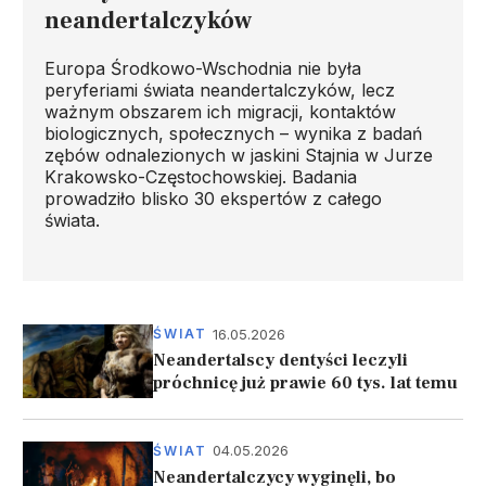
neandertalczyków
Europa Środkowo-Wschodnia nie była
peryferiami świata neandertalczyków, lecz
ważnym obszarem ich migracji, kontaktów
biologicznych, społecznych – wynika z badań
zębów odnalezionych w jaskini Stajnia w Jurze
Krakowsko-Częstochowskiej. Badania
prowadziło blisko 30 ekspertów z całego
świata.
16.05.2026
ŚWIAT
Neandertalscy dentyści leczyli
próchnicę już prawie 60 tys. lat temu
04.05.2026
ŚWIAT
Neandertalczycy wyginęli, bo