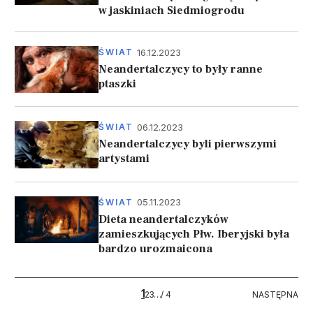
w jaskiniach Siedmiogrodu
16.12.2023
ŚWIAT
Neandertalczycy to były ranne
ptaszki
06.12.2023
ŚWIAT
Neandertalczycy byli pierwszymi
artystami
05.11.2023
ŚWIAT
Dieta neandertalczyków
zamieszkujących Płw. Iberyjski była
bardzo urozmaicona
Stronicowanie
1
4
NASTĘPNA
2
3
…
/ 4
NASTĘPNA