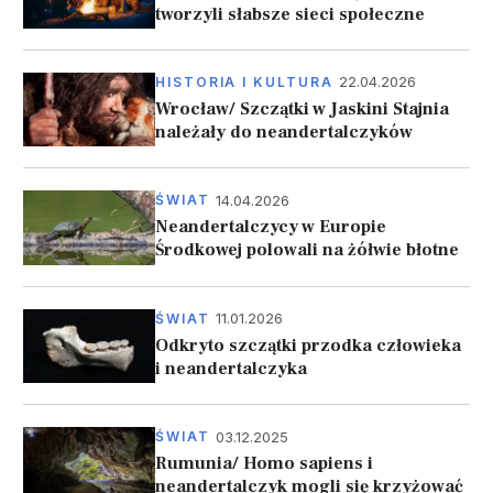
tworzyli słabsze sieci społeczne
22.04.2026
HISTORIA I KULTURA
Wrocław/ Szczątki w Jaskini Stajnia
należały do neandertalczyków
14.04.2026
ŚWIAT
Neandertalczycy w Europie
Środkowej polowali na żółwie błotne
11.01.2026
ŚWIAT
Odkryto szczątki przodka człowieka
i neandertalczyka
03.12.2025
ŚWIAT
Rumunia/ Homo sapiens i
neandertalczyk mogli się krzyżować