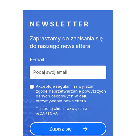
NEWSLETTER
Zapraszamy do zapisania się
do naszego newslettera
E-mail
Akceptuje
regulamin
i wyrażam
zgodę naprzetwarzanie powyższych
danych osobowych w celu
otrzymywania newslettera.