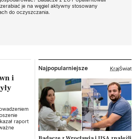
rzerabiać je na węgiel aktywny stosowany
rach do oczyszczania.
Najpopularniejsze
Kraj
Świat
wn i
yły
rowadzeniem
oszenie
kazał raport
 ważne
Badacze z Wrocławia i USA znaleźli