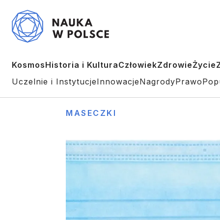
Kosmos
Historia i Kultura
Człowiek
Zdrowie
Życie
Uczelnie i Instytucje
Innowacje
Nagrody
Prawo
Pop
MASECZKI