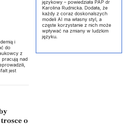
językowy – powiedziała PAP dr
Karolina Rudnicka. Dodała, że
każdy z coraz doskonalszych
modeli AI ma własny styl, a
częste korzystanie z nich może
wpływać na zmiany w ludzkim
języku.
demią i
ać do
naukowcy z
 pracują nad
eprowadzili,
lt jest
oby
trosce o