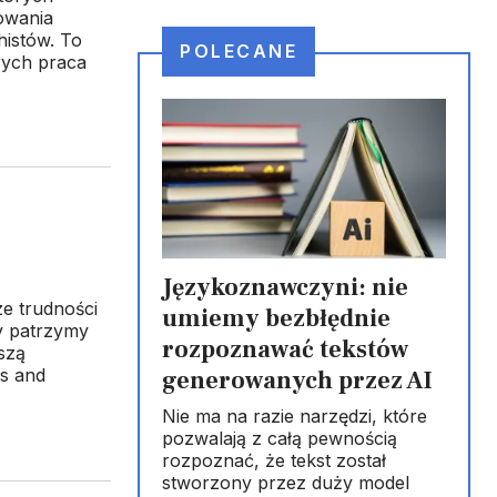
owania
histów. To
POLECANE
rych praca
Językoznawczyni: nie
e trudności
umiemy bezbłędnie
y patrzymy
rozpoznawać tekstów
szą
es and
generowanych przez AI
Nie ma na razie narzędzi, które
pozwalają z całą pewnością
rozpoznać, że tekst został
stworzony przez duży model