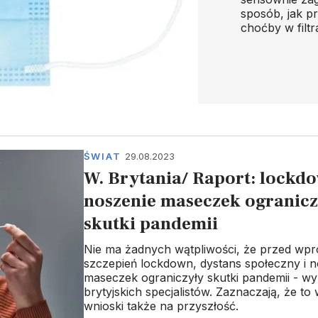
sposób, jak p
choćby w filt
ŚWIAT
29.08.2023
W. Brytania/ Raport: lockdo
noszenie maseczek ogranicz
skutki pandemii
Nie ma żadnych wątpliwości, że przed wp
szczepień lockdown, dystans społeczny i n
maseczek ograniczyły skutki pandemii - wy
brytyjskich specjalistów. Zaznaczają, że to
wnioski także na przyszłość.