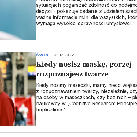
sytuacjach pogarszać zdolność do podejm
decyzji - pokazuje badanie z udziałem szac
ważna informacja m.in. dla wszystkich, któ
wymaga wysokiej sprawności umysłowej.
ŚWIAT
09.12.2022
Kiedy nosisz maskę, gorzej
rozpoznajesz twarze
Kiedy nosimy maseczki, mamy nieco większ
z rozpoznawaniem twarzy, niezależnie, cz
na osoby w maseczkach, czy bez nich – pi
naukowcy w „Cognitive Research: Principl
Implications”.