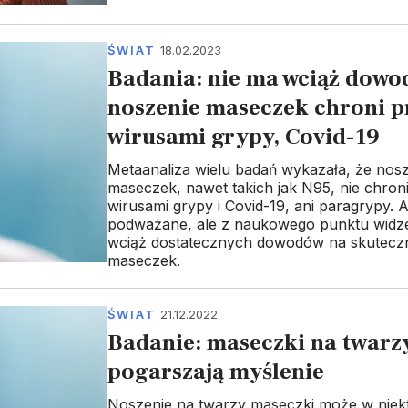
ŚWIAT
18.02.2023
Badania: nie ma wciąż dowo
noszenie maseczek chroni p
wirusami grypy, Covid-19
Metaanaliza wielu badań wykazała, że nos
maseczek, nawet takich jak N95, nie chron
wirusami grypy i Covid-19, ani paragrypy. A
podważane, ale z naukowego punktu widze
wciąż dostatecznych dowodów na skutecz
maseczek.
ŚWIAT
21.12.2022
Badanie: maseczki na twarz
pogarszają myślenie
Noszenie na twarzy maseczki może w niek