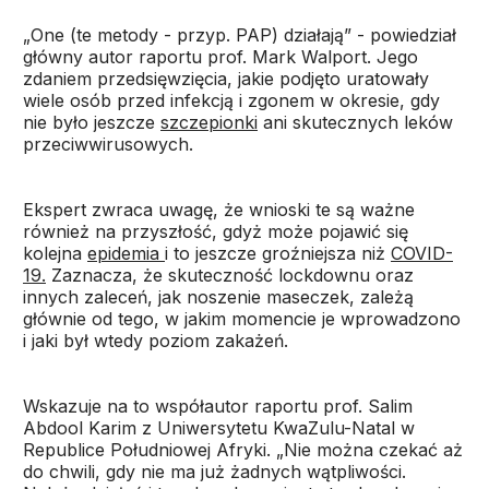
„One (te metody - przyp. PAP) działają” - powiedział
główny autor raportu prof. Mark Walport. Jego
zdaniem przedsięwzięcia, jakie podjęto uratowały
wiele osób przed infekcją i zgonem w okresie, gdy
nie było jeszcze
szczepionki
ani skutecznych leków
przeciwwirusowych.
Ekspert zwraca uwagę, że wnioski te są ważne
również na przyszłość, gdyż może pojawić się
kolejna
epidemia
i to jeszcze groźniejsza niż
COVID-
19.
Zaznacza, że skuteczność lockdownu oraz
innych zaleceń, jak noszenie maseczek, zależą
głównie od tego, w jakim momencie je wprowadzono
i jaki był wtedy poziom zakażeń.
Wskazuje na to współautor raportu prof. Salim
Abdool Karim z Uniwersytetu KwaZulu-Natal w
Republice Południowej Afryki. „Nie można czekać aż
do chwili, gdy nie ma już żadnych wątpliwości.