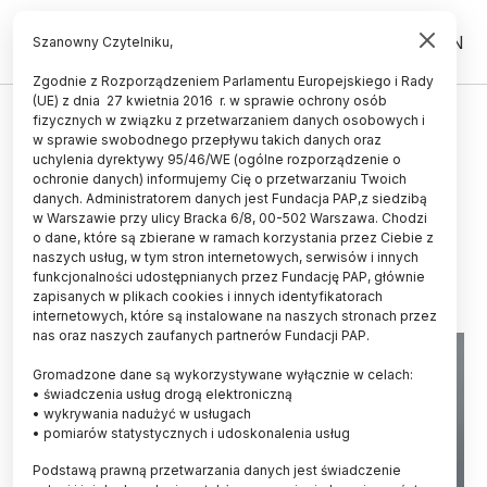
PL
EN
Szanowny Czytelniku,
Zgodnie z Rozporządzeniem Parlamentu Europejskiego i Rady
(UE) z dnia 27 kwietnia 2016 r. w sprawie ochrony osób
ŚWIAT
fizycznych w związku z przetwarzaniem danych osobowych i
w sprawie swobodnego przepływu takich danych oraz
W. Brytania/ Raport: lockdown i
uchylenia dyrektywy 95/46/WE (ogólne rozporządzenie o
noszenie maseczek ograniczyły
ochronie danych) informujemy Cię o przetwarzaniu Twoich
danych. Administratorem danych jest Fundacja PAP,z siedzibą
skutki pandemii
w Warszawie przy ulicy Bracka 6/8, 00-502 Warszawa. Chodzi
o dane, które są zbierane w ramach korzystania przez Ciebie z
29.08.2023
aktualizacja: 29.08.2023
naszych usług, w tym stron internetowych, serwisów i innych
2 minuty czytania
funkcjonalności udostępnianych przez Fundację PAP, głównie
zapisanych w plikach cookies i innych identyfikatorach
internetowych, które są instalowane na naszych stronach przez
nas oraz naszych zaufanych partnerów Fundacji PAP.
Gromadzone dane są wykorzystywane wyłącznie w celach:
• świadczenia usług drogą elektroniczną
• wykrywania nadużyć w usługach
• pomiarów statystycznych i udoskonalenia usług
Podstawą prawną przetwarzania danych jest świadczenie