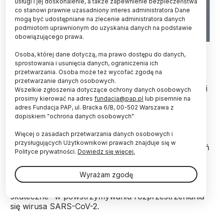
usługi i jej doskonalenie, a także zapewnienie bezpieczeństwa
co stanowi prawnie uzasadniony interes administratora Dane
mogą być udostępniane na zlecenie administratora danych
podmiotom uprawnionym do uzyskania danych na podstawie
obowiązującego prawa.
Fot. Adobe Stock
Osoba, której dane dotyczą, ma prawo dostępu do danych,
sprostowania i usunięcia danych, ograniczenia ich
Nie ma żadnych wątpliwości, że przed
przetwarzania. Osoba może też wycofać zgodę na
wprowadzeniem szczepień lockdown, dystans
przetwarzanie danych osobowych.
społeczny i noszenie maseczek ograniczyły skutki
Wszelkie zgłoszenia dotyczące ochrony danych osobowych
pandemii - wykazał raport brytyjskich
prosimy kierować na adres
fundacja@pap.pl
lub pisemnie na
specjalistów. Zaznaczają, że to ważne wnioski
adres Fundacja PAP, ul. Bracka 6/8, 00-502 Warszawa z
dopiskiem "ochrona danych osobowych"
także na przyszłość.
Więcej o zasadach przetwarzania danych osobowych i
przysługujących Użytkownikowi prawach znajduje się w
Eksperci Royal Society przeanalizowali tysiące badań
Polityce prywatności.
Dowiedz się więcej.
dotyczących tego, jak skuteczne były metody nie
związane ze
szczepieniami
, takie jak
izolacja
Wyrażam zgodę
społeczna
, noszenie maseczek i wykonywanie
testów. Uznali, że okazały się one „jednoznacznie
skuteczne” w powstrzymywaniu rozprzestrzeniania
się wirusa SARS-CoV-2.