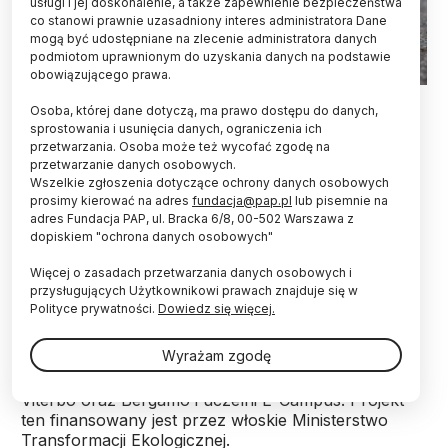
usługi i jej doskonalenie, a także zapewnienie bezpieczeństwa
co stanowi prawnie uzasadniony interes administratora Dane
mogą być udostępniane na zlecenie administratora danych
podmiotom uprawnionym do uzyskania danych na podstawie
obowiązującego prawa.
Fot. Adobe Stock
Osoba, której dane dotyczą, ma prawo dostępu do danych,
sprostowania i usunięcia danych, ograniczenia ich
Zużyte maseczki noszone w związku z pandemią i
przetwarzania. Osoba może też wycofać zgodę na
jednorazowe rękawiczki można wykorzystać do
przetwarzanie danych osobowych.
produkcji wzmocnionego asfaltu - ustalili
Wszelkie zgłoszenia dotyczące ochrony danych osobowych
naukowcy z trzech uniwersytetów we Włoszech,
prosimy kierować na adres
fundacja@pap.pl
lub pisemnie na
którzy pracują nad tym projektem. Próby
adres Fundacja PAP, ul. Bracka 6/8, 00-502 Warszawa z
dopiskiem "ochrona danych osobowych"
techniczne, jakie przeprowadzili, pokazują, że
wyprodukowany tą metodą asfalt jest znacznie
Więcej o zasadach przetwarzania danych osobowych i
wyższej jakości.
przysługujących Użytkownikowi prawach znajduje się w
Polityce prywatności.
Dowiedz się więcej.
Nad linią produkcji asfaltu, wzmocnionego dzięki
Wyrażam zgodę
materiałowi uzyskanemu z recyklingu maseczek i
rękawiczek pracują eksperci z uniwersytetów w
Viterbo oraz Bergamo i uczelni E-Campus. Projekt
ten finansowany jest przez włoskie Ministerstwo
Transformacji Ekologicznej.