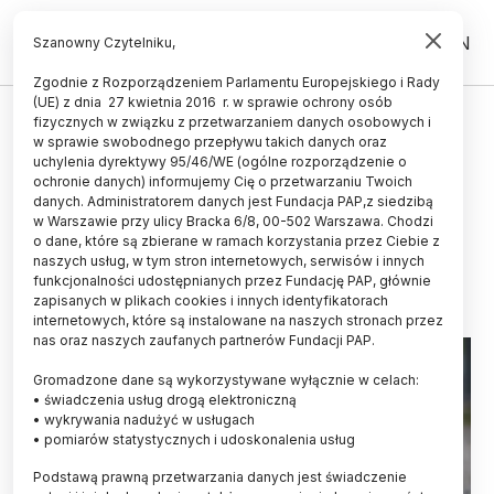
PL
EN
Szanowny Czytelniku,
Zgodnie z Rozporządzeniem Parlamentu Europejskiego i Rady
(UE) z dnia 27 kwietnia 2016 r. w sprawie ochrony osób
ŚWIAT
fizycznych w związku z przetwarzaniem danych osobowych i
w sprawie swobodnego przepływu takich danych oraz
Włochy/ Zużyte maseczki i
uchylenia dyrektywy 95/46/WE (ogólne rozporządzenie o
rękawiczki mogą służyć do
ochronie danych) informujemy Cię o przetwarzaniu Twoich
danych. Administratorem danych jest Fundacja PAP,z siedzibą
produkcji asfaltu
w Warszawie przy ulicy Bracka 6/8, 00-502 Warszawa. Chodzi
o dane, które są zbierane w ramach korzystania przez Ciebie z
21.09.2022
aktualizacja: 21.09.2022
naszych usług, w tym stron internetowych, serwisów i innych
1 minuta czytania
funkcjonalności udostępnianych przez Fundację PAP, głównie
zapisanych w plikach cookies i innych identyfikatorach
internetowych, które są instalowane na naszych stronach przez
nas oraz naszych zaufanych partnerów Fundacji PAP.
Gromadzone dane są wykorzystywane wyłącznie w celach:
• świadczenia usług drogą elektroniczną
• wykrywania nadużyć w usługach
• pomiarów statystycznych i udoskonalenia usług
Podstawą prawną przetwarzania danych jest świadczenie