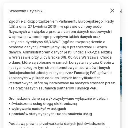
PL
EN
Szanowny Czytelniku,
Zgodnie z Rozporządzeniem Parlamentu Europejskiego i Rady
(UE) z dnia 27 kwietnia 2016 r. w sprawie ochrony osób
MAGAZYNOWANIE WODORU
fizycznych w związku z przetwarzaniem danych osobowych i
w sprawie swobodnego przepływu takich danych oraz
uchylenia dyrektywy 95/46/WE (ogólne rozporządzenie o
ochronie danych) informujemy Cię o przetwarzaniu Twoich
danych. Administratorem danych jest Fundacja PAP,z siedzibą
w Warszawie przy ulicy Bracka 6/8, 00-502 Warszawa. Chodzi
o dane, które są zbierane w ramach korzystania przez Ciebie z
naszych usług, w tym stron internetowych, serwisów i innych
funkcjonalności udostępnianych przez Fundację PAP, głównie
zapisanych w plikach cookies i innych identyfikatorach
internetowych, które są instalowane na naszych stronach przez
nas oraz naszych zaufanych partnerów Fundacji PAP.
Gromadzone dane są wykorzystywane wyłącznie w celach:
• świadczenia usług drogą elektroniczną
Naukowcy: sól może odegrać ważną
• wykrywania nadużyć w usługach
• pomiarów statystycznych i udoskonalenia usług
rolę w transformacji energetycznej
Podstawą prawną przetwarzania danych jest świadczenie