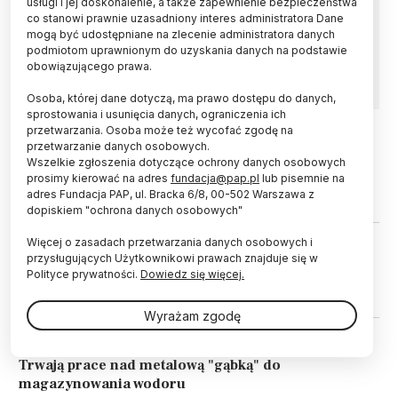
usługi i jej doskonalenie, a także zapewnienie bezpieczeństwa
Sól może odegrać znaczącą rolę w przejściu
co stanowi prawnie uzasadniony interes administratora Dane
na źródła energii o niższej zawartości węgla.
mogą być udostępniane na zlecenie administratora danych
Tak wynika z nowych badań naukowców z
podmiotom uprawnionym do uzyskania danych na podstawie
Uniwersytetu w Austin (Teksas).
obowiązującego prawa.
Osoba, której dane dotyczą, ma prawo dostępu do danych,
sprostowania i usunięcia danych, ograniczenia ich
przetwarzania. Osoba może też wycofać zgodę na
przetwarzanie danych osobowych.
22.11.2022
MATERIA I ENERGIA
Wszelkie zgłoszenia dotyczące ochrony danych osobowych
Naukowcy namieszali - w kwestii
prosimy kierować na adres
fundacja@pap.pl
lub pisemnie na
magazynowania wodoru
adres Fundacja PAP, ul. Bracka 6/8, 00-502 Warszawa z
dopiskiem "ochrona danych osobowych"
Więcej o zasadach przetwarzania danych osobowych i
11.12.2021
MATERIA I ENERGIA
przysługujących Użytkownikowi prawach znajduje się w
Stopy magnezu ze srebrem i ich
Polityce prywatności.
Dowiedz się więcej.
interakcje z wodorem
Wyrażam zgodę
10.09.2015
ŻYCIE
Trwają prace nad metalową "gąbką" do
magazynowania wodoru