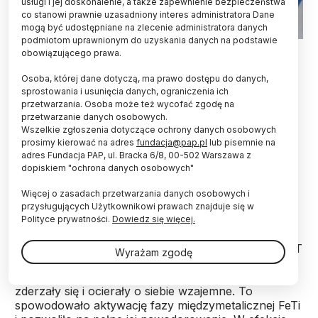
usługi i jej doskonalenie, a także zapewnienie bezpieczeństwa
co stanowi prawnie uzasadniony interes administratora Dane
mogą być udostępniane na zlecenie administratora danych
podmiotom uprawnionym do uzyskania danych na podstawie
Źródło: Adobe Stock
obowiązującego prawa.
Proste rozwiązanie trudnego problemu aktywacji
Osoba, której dane dotyczą, ma prawo dostępu do danych,
złóż wodorochłonnych: "wstrząsnąć i zamieszać"
sprostowania i usunięcia danych, ograniczenia ich
przetwarzania. Osoba może też wycofać zgodę na
cząstki proszku w młynku planetarnym –
przetwarzanie danych osobowych.
zaproponowali naukowcy z Wojskowej Akademii
Wszelkie zgłoszenia dotyczące ochrony danych osobowych
Technicznej.
prosimy kierować na adres
fundacja@pap.pl
lub pisemnie na
adres Fundacja PAP, ul. Bracka 6/8, 00-502 Warszawa z
dopiskiem "ochrona danych osobowych"
Inżynierom materiałowym udało się pozbyć
kłopotliwej pasywnej warstwy tlenkowej, która
Więcej o zasadach przetwarzania danych osobowych i
wytwarza się na powierzchni stopów
przysługujących Użytkownikowi prawach znajduje się w
wodorochłonnych. Warstwa ta, w ocenie świata
Polityce prywatności.
Dowiedz się więcej.
naukowego, utrudnia pierwszą absorpcję wodoru.
Zespół z Wydziału Nowych Technologii i Chemii WAT
Wyrażam zgodę
usunął ją, mieszając intensywnie sam proszek pod
ciśnieniem wodoru. W młynku planetarnym cząstki
zderzały się i ocierały o siebie wzajemne. To
spowodowało aktywację fazy międzymetalicznej FeTi