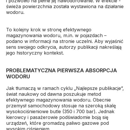
i pozwoliło na pełne jej nawodorowanie. W efekcie -
świeża powierzchnia została wystawiona na działanie
wodoru.
To kolejny krok w stronę efektywnego
magazynowania wodoru, m.in. w pojazdach –
podano w informacji na stronie uczelni. Aby wyjaśnić
sens swojego odkrycia, autorzy publikacji nakreślają
jego historyczny kontekst.
PROBLEMATYCZNA PIERWSZA ABSORPCJA
WODORU
Jak tłumaczą w ramach cyklu „Najlepsze publikacje”,
świat naukowy od dawna poszukuje metod
efektywnego magazynowania wodoru. Obecnie
przemysł samochodowy stosuje na szeroką skalę
wysokociśnieniowe butle (350 i 700 bar). Jednak
kierowcy i pasażerowie podświadomie boją się
urządzeń, które gromadzą paliwo gazowe pod
wysokim ciśnieniem.