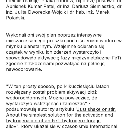
efekcie reakcję" - taką roboczą hipotezę postawili: dr
Abhishek Kumar Patel, dr inż. Dariusz Siemiaszko, dr
inż. Julita Dworecka-Wójcik i dr hab. inż. Marek
Polański.
Wykonali oni swój plan poprzez intensywne
mieszanie samego proszku pod ciśnieniem wodoru w
młynku planetarnym. Wzajemne ocieranie się
cząstek w wyniku ich zderzeń wystarczyło i
spowodowało aktywację fazy międzymetalicznej FeTi
zgodnie z założeniami pozwalając na pełne jej
nawodorowanie.
"W ten prosty sposób, po kilkudziesięciu latach
rozwiązany został problem aktywacji złóż
wodorochłonnych. Można powiedzieć, że
wystarczyło wstrząsnąć i zamieszać" -
podsumowują autorzy artykułu "
Just shake or stir.
About the simplest solution for the activation and
hydrogenation of an FeTi hydrogen storage
alloy
", który ukazał się w czasopiśmie International