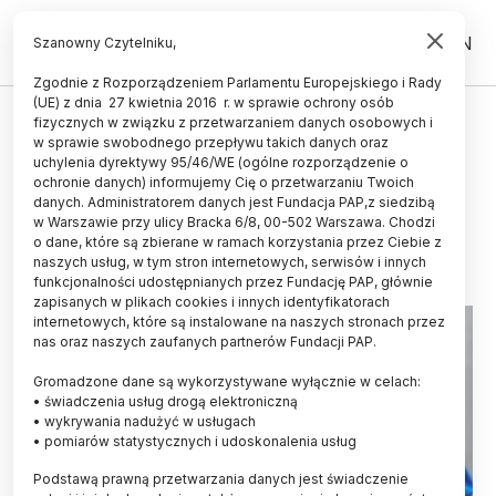
PL
EN
Szanowny Czytelniku,
Zgodnie z Rozporządzeniem Parlamentu Europejskiego i Rady
(UE) z dnia 27 kwietnia 2016 r. w sprawie ochrony osób
MATERIA I ENERGIA
fizycznych w związku z przetwarzaniem danych osobowych i
w sprawie swobodnego przepływu takich danych oraz
Naukowcy namieszali - w kwestii
uchylenia dyrektywy 95/46/WE (ogólne rozporządzenie o
magazynowania wodoru
ochronie danych) informujemy Cię o przetwarzaniu Twoich
danych. Administratorem danych jest Fundacja PAP,z siedzibą
w Warszawie przy ulicy Bracka 6/8, 00-502 Warszawa. Chodzi
22.11.2022
aktualizacja: 22.11.2022
o dane, które są zbierane w ramach korzystania przez Ciebie z
3 minuty czytania
naszych usług, w tym stron internetowych, serwisów i innych
Read the English version of this article
funkcjonalności udostępnianych przez Fundację PAP, głównie
zapisanych w plikach cookies i innych identyfikatorach
internetowych, które są instalowane na naszych stronach przez
nas oraz naszych zaufanych partnerów Fundacji PAP.
Gromadzone dane są wykorzystywane wyłącznie w celach:
• świadczenia usług drogą elektroniczną
• wykrywania nadużyć w usługach
• pomiarów statystycznych i udoskonalenia usług
Podstawą prawną przetwarzania danych jest świadczenie