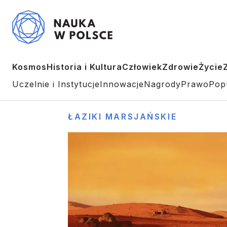
Kosmos
Historia i Kultura
Człowiek
Zdrowie
Życie
Uczelnie i Instytucje
Innowacje
Nagrody
Prawo
Pop
ŁAZIKI MARSJAŃSKIE