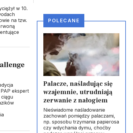
iężył w 10.
awodach
owie na tzw.
POLECANE
zerwoną
zentujące
allenge
Palacze, naśladując się
edycja
wzajemnie, utrudniają
 PAP ekspert
 ciągu
zerwanie z nałogiem
azików
Nieświadome naśladowanie
ia
zachowań pomiędzy palaczami,
np. sposobu trzymania papierosa
czy wdychania dymu, choćby