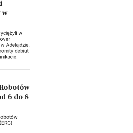
i
 w
yciężyli w
Rover
w Adelajdzie.
komity debiut
nikacie.
 Robotów
d 6 do 8
Robotów
 (ERC)