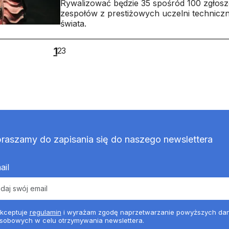
Rywalizować będzie 35 spośród 100 zgłos
zespołów z prestiżowych uczelni technicz
świata.
1
2
3
raszamy do zapisania się do naszego newslettera
ail
kceptuje
regulamin
i wyrażam zgodę naprzetwarzanie powyższych da
sobowych w celu otrzymywania newslettera.