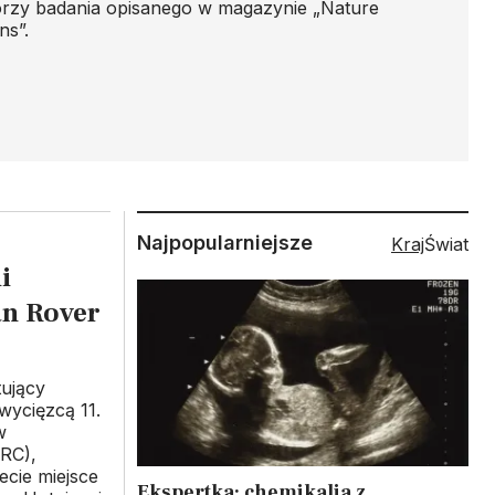
orzy badania opisanego w magazynie „Nature
ns”.
Najpopularniejsze
Kraj
Świat
i
an Rover
tujący
wycięzcą 11.
w
RC),
ecie miejsce
Ekspertka: chemikalia z