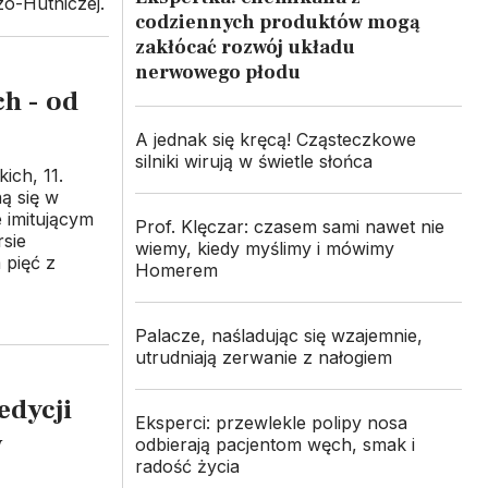
zo-Hutniczej.
codziennych produktów mogą
zakłócać rozwój układu
nerwowego płodu
h - od
A jednak się kręcą! Cząsteczkowe
silniki wirują w świetle słońca
ich, 11.
ą się w
 imitującym
Prof. Klęczar: czasem sami nawet nie
sie
wiemy, kiedy myślimy i mówimy
 pięć z
Homerem
Palacze, naśladując się wzajemnie,
utrudniają zerwanie z nałogiem
edycji
Eksperci: przewlekle polipy nosa
w
odbierają pacjentom węch, smak i
radość życia