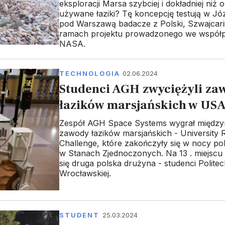
eksploracji Marsa szybciej i dokładniej niż 
używane łaziki? Tę koncepcję testują w Jó
pod Warszawą badacze z Polski, Szwajcari
ramach projektu prowadzonego we współp
NASA.
TECHNOLOGIA
02.06.2024
Studenci AGH zwyciężyli za
łazików marsjańskich w US
Zespół AGH Space Systems wygrał międz
zawody łazików marsjańskich - University 
Challenge, które zakończyły się w nocy po
w Stanach Zjednoczonych. Na 13 . miejscu
się druga polska drużyna - studenci Politec
Wrocławskiej.
STUDENT
25.03.2024