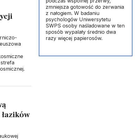
podczas wspólnej przerwy,
zmniejsza gotowość do zerwania
z nałogiem. W badaniu
ycji
psychologów Uniwersytetu
SWPS osoby naśladowane w ten
sposób wypalały średnio dwa
rniczo-
razy więcej papierosów.
ileuszowa
kosmiczne
strefa
kosmicznej.
wą
 łazików
aukowej