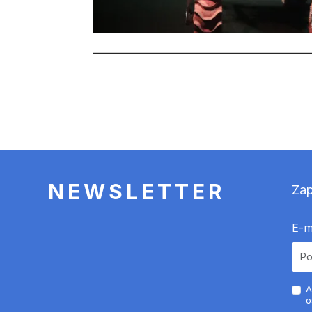
Stronicowanie
NEWSLETTER
Zap
E-m
A
o