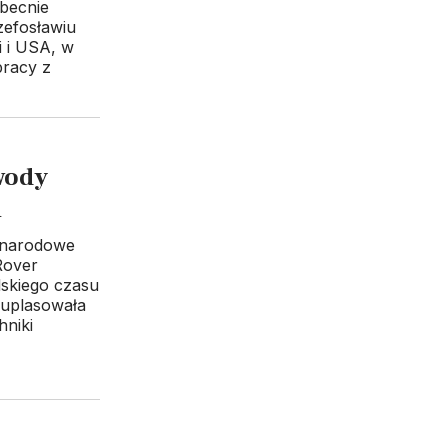
obecnie
zefosławiu
i i USA, w
racy z
wody
A
ynarodowe
Rover
lskiego czasu
 uplasowała
hniki