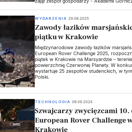
zajął zespół gospodarzy - Akademii Górnic
WYDARZENIA
29.08.2025
Zawody łazików marsjańskic
piątku w Krakowie
Międzynarodowe zawody łazików marsjańsk
European Rover Challenge 2025, rozpoczn
piątek w Krakowie na Marsyardzie – terenie
powierzchnię Czerwonej Planety. W konkur
wystartuje 25 zespołów studenckich, w tym
Polski.
TECHNOLOGIA
08.09.2024
Szwajcarzy zwycięzcami 10. 
European Rover Challenge 
Krakowie