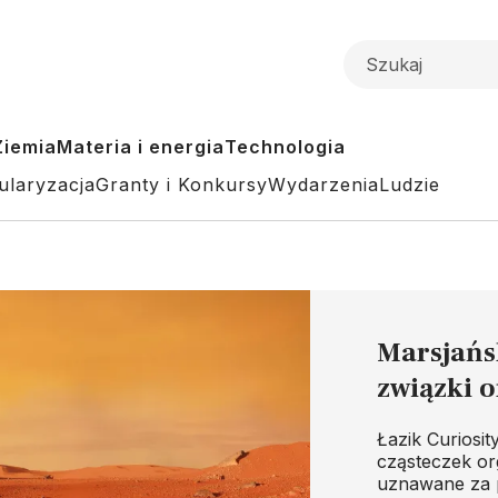
Ziemia
Materia i energia
Technologia
ularyzacja
Granty i Konkursy
Wydarzenia
Ludzie
Marsjańs
związki 
Łazik Curiosi
cząsteczek or
uznawane za 