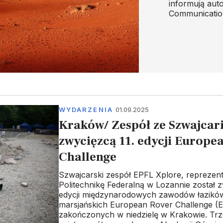
informują aut
Communicatio
WYDARZENIA
01.09.2025
Kraków/ Zespół ze Szwajcari
zwycięzcą 11. edycji Europe
Challenge
Szwajcarski zespół EPFL Xplore, reprezen
Politechnikę Federalną w Lozannie został z
edycji międzynarodowych zawodów łazikó
marsjańskich European Rover Challenge (E
zakończonych w niedzielę w Krakowie. Trz