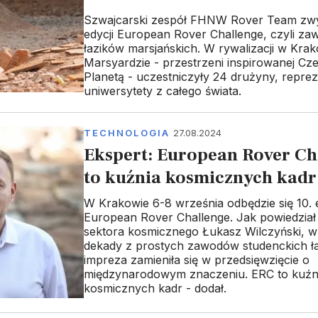
Szwajcarski zespół FHNW Rover Team zwyc
edycji European Rover Challenge, czyli z
łazików marsjańskich. W rywalizacji w Krak
Marsyardzie - przestrzeni inspirowanej C
Planetą - uczestniczyły 24 drużyny, repre
uniwersytety z całego świata.
TECHNOLOGIA
27.08.2024
Ekspert: European Rover Ch
to kuźnia kosmicznych kadr
W Krakowie 6-8 września odbędzie się 10. 
European Rover Challenge. Jak powiedział
sektora kosmicznego Łukasz Wilczyński, w
dekady z prostych zawodów studenckich ł
impreza zamieniła się w przedsięwzięcie o
międzynarodowym znaczeniu. ERC to kuźn
kosmicznych kadr - dodał.