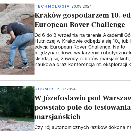
TECHNOLOGIA
26.08.2024
Kraków gospodarzem 10. ed
European Rover Challenge
Od 6 do 8 września na terenie Akademii Gó
Hutniczej w Krakowie odbędzie się 10., jub
edycja European Rover Challenge. Na to
międzynarodowe wydarzenie robotyczno-
składają się zawody robotów marsjańskich, 
naukowa oraz konferencja nt. eksploracji 
KOSMOS
21.07.2024
W Józefosławiu pod Warsza
powstało pole do testowania
marsjańskich
Czy rój autonomicznych łazików dokona n