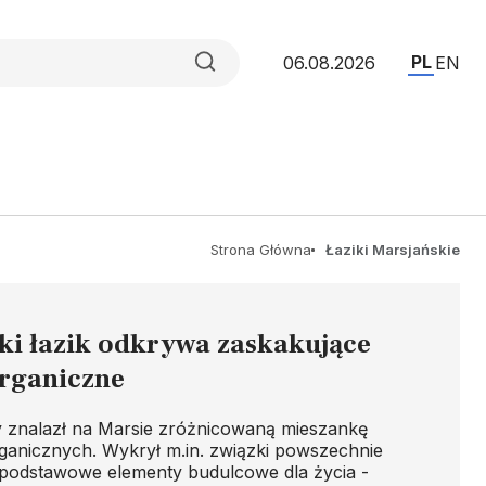
PL
06.08.2026
EN
Strona Główna
Łaziki Marsjańskie
ki łazik odkrywa zaskakujące
organiczne
ty znalazł na Marsie zróżnicowaną mieszankę
ganicznych. Wykrył m.in. związki powszechnie
podstawowe elementy budulcowe dla życia -