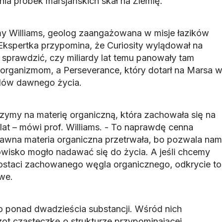
a próbek marsjańskich skał na Ziemię.
my Williams, geolog zaangażowana w misje łazików
 Ekspertka przypomina, że Curiosity wylądował na
 sprawdzić, czy miliardy lat temu panowały tam
oorganizmom, a Perseverance, który dotarł na Marsa 
adów dawnego życia.
rzymy na materię organiczną, która zachowała się na
 lat – mówi prof. Williams. - To naprawdę cenna
awna materia organiczna przetrwała, bo pozwala nam
owisko mogło nadawać się do życia. A jeśli chcemy
ostaci zachowanego węgla organicznego, odkrycie to
iwe.
 ponad dwadzieścia substancji. Wśród nich
zot cząsteczkę o strukturze przypominającej