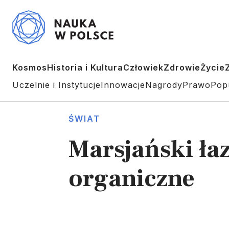
Kosmos
Historia i Kultura
Człowiek
Zdrowie
Życie
Uczelnie i Instytucje
Innowacje
Nagrody
Prawo
Pop
ŚWIAT
Marsjański ła
organiczne