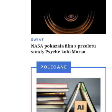
ŚWIAT
NASA pokazała film z przelotu
sondy Psyche koło Marsa
POLECANE
ć