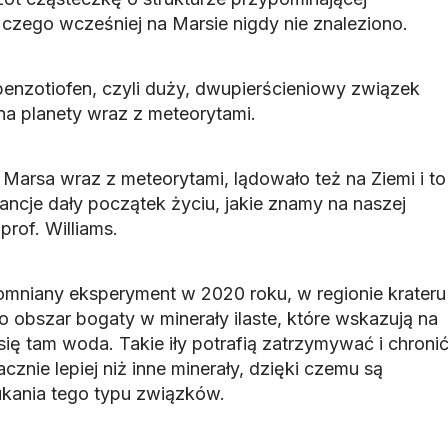
 czego wcześniej na Marsie nigdy nie znaleziono.
benzotiofen, czyli duży, dwupierścieniowy związek
a na planety wraz z meteorytami.
Marsa wraz z meteorytami, lądowało też na Ziemi i to
ncje dały początek życiu, jakie znamy na naszej
rof. Williams.
mniany eksperyment w 2020 roku, w regionie krateru
o obszar bogaty w minerały ilaste, które wskazują na
się tam woda. Takie iły potrafią zatrzymywać i chroni
cznie lepiej niż inne minerały, dzięki czemu są
ukania tego typu związków.