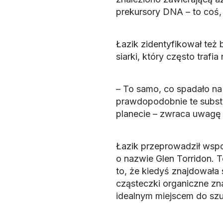
prekursory DNA – to coś,
Łazik zidentyfikował też 
siarki, który często trafi
– To samo, co spadało na 
prawdopodobnie te substa
planecie – zwraca uwagę p
Łazik przeprowadził wspo
o nazwie Glen Torridon. T
to, że kiedyś znajdowała 
cząsteczki organiczne zna
idealnym miejscem do sz