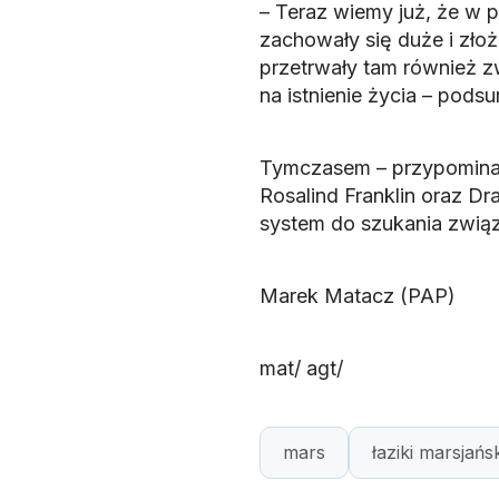
– Teraz wiemy już, że w 
zachowały się duże i złoż
przetrwały tam również 
na istnienie życia – pods
Tymczasem – przypominają
Rosalind Franklin oraz D
system do szukania zwią
Marek Matacz (PAP)
mat/ agt/
mars
łaziki marsjańs