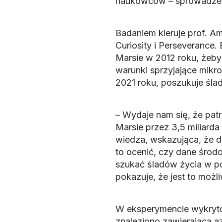
naukowców – sprowadzeni
Badaniem kieruje prof. A
Curiosity i Perseverance.
Marsie w 2012 roku, żeby
warunki sprzyjające mikr
2021 roku, poszukuje śl
– Wydaje nam się, że pat
Marsie przez 3,5 miliarda
wiedza, wskazująca, że d
to ocenić, czy dane środ
szukać śladów życia w p
pokazuje, że jest to możl
W eksperymencie wykryto
znaleziono zawierającą a