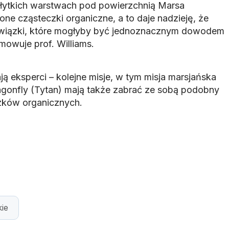
płytkich warstwach pod powierzchnią Marsa
one cząsteczki organiczne, a to daje nadzieję, że
związki, które mogłyby być jednoznacznym dowodem
umowuje prof. Williams.
 eksperci – kolejne misje, w tym misja marsjańska
ragonfly (Tytan) mają także zabrać ze sobą podobny
zków organicznych.
kie