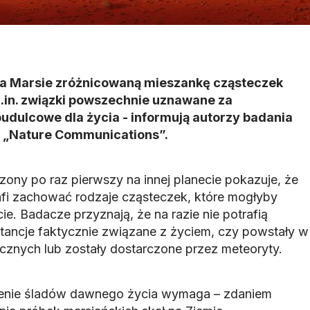
 na Marsie zróżnicowaną mieszankę cząsteczek
.in. związki powszechnie uznawane za
dulcowe dla życia - informują autorzy badania
 „Nature Communications”.
ny po raz pierwszy na innej planecie pokazuje, że
fi zachować rodzaje cząsteczek, które mogłyby
. Badacze przyznają, że na razie nie potrafią
stancje faktycznie związane z życiem, czy powstały w
znych lub zostały dostarczone przez meteoryty.
enie śladów dawnego życia wymaga – zdaniem