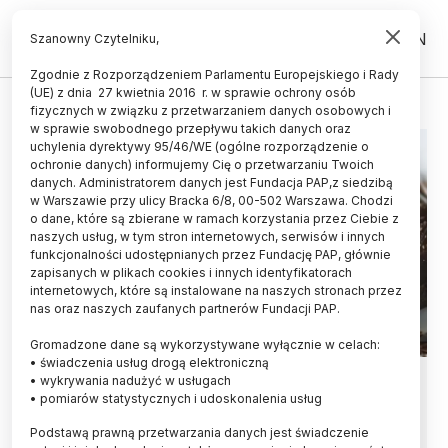
PL
EN
Szanowny Czytelniku,
Zgodnie z Rozporządzeniem Parlamentu Europejskiego i Rady
(UE) z dnia 27 kwietnia 2016 r. w sprawie ochrony osób
GORZKA CZEKOLADA
fizycznych w związku z przetwarzaniem danych osobowych i
w sprawie swobodnego przepływu takich danych oraz
uchylenia dyrektywy 95/46/WE (ogólne rozporządzenie o
ochronie danych) informujemy Cię o przetwarzaniu Twoich
danych. Administratorem danych jest Fundacja PAP,z siedzibą
w Warszawie przy ulicy Bracka 6/8, 00-502 Warszawa. Chodzi
o dane, które są zbierane w ramach korzystania przez Ciebie z
naszych usług, w tym stron internetowych, serwisów i innych
funkcjonalności udostępnianych przez Fundację PAP, głównie
zapisanych w plikach cookies i innych identyfikatorach
internetowych, które są instalowane na naszych stronach przez
nas oraz naszych zaufanych partnerów Fundacji PAP.
Gromadzone dane są wykorzystywane wyłącznie w celach:
• świadczenia usług drogą elektroniczną
Gorzka czekolada naprawdę
• wykrywania nadużyć w usługach
• pomiarów statystycznych i udoskonalenia usług
poprawia nastrój
Podstawą prawną przetwarzania danych jest świadczenie