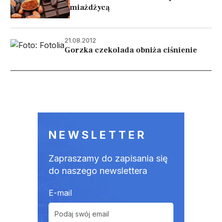
miażdżycą
21.08.2012
Gorzka czekolada obniża ciśnienie
Stronicowanie
NEWSLETTER
Zapraszamy do zapisania się
do naszego newslettera
E-mail