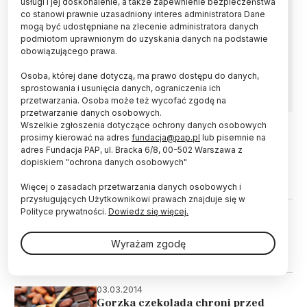
usługi i jej doskonalenie, a także zapewnienie bezpieczeństwa
Codzienne spożywanie 30 gramów gorzkiej
co stanowi prawnie uzasadniony interes administratora Dane
czekolady o zawartości kakao 85 proc. może
mogą być udostępniane na zlecenie administratora danych
poprawić nasz nastrój poprzez
podmiotom uprawnionym do uzyskania danych na podstawie
restrukturyzację różnorodności i składu
obowiązującego prawa.
mikrobiomu jelitowego - odkryli koreańscy
naukowcy.
Osoba, której dane dotyczą, ma prawo dostępu do danych,
sprostowania i usunięcia danych, ograniczenia ich
przetwarzania. Osoba może też wycofać zgodę na
przetwarzanie danych osobowych.
Wszelkie zgłoszenia dotyczące ochrony danych osobowych
prosimy kierować na adres
fundacja@pap.pl
lub pisemnie na
29.09.2019
ŚWIAT
adres Fundacja PAP, ul. Bracka 6/8, 00-502 Warszawa z
Gorzka czekolada jednak nie
dopiskiem "ochrona danych osobowych"
poprawia widzenia?
Więcej o zasadach przetwarzania danych osobowych i
przysługujących Użytkownikowi prawach znajduje się w
Polityce prywatności.
Dowiedz się więcej.
16.05.2015
Gorzka czekolada poprawia
koncentrację
Wyrażam zgodę
03.03.2014
Gorzka czekolada chroni przed