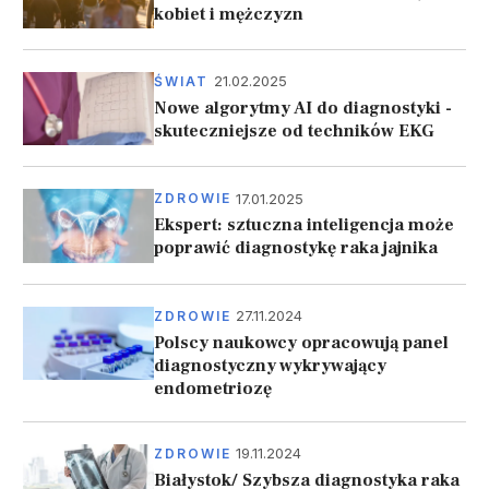
kobiet i mężczyzn
21.02.2025
ŚWIAT
Nowe algorytmy AI do diagnostyki -
skuteczniejsze od techników EKG
17.01.2025
ZDROWIE
Ekspert: sztuczna inteligencja może
poprawić diagnostykę raka jajnika
27.11.2024
ZDROWIE
Polscy naukowcy opracowują panel
diagnostyczny wykrywający
endometriozę
19.11.2024
ZDROWIE
Białystok/ Szybsza diagnostyka raka