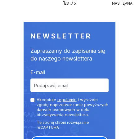
1
5
NASTĘPNA
2
3
…
/ 5
NASTĘPNA
NEWSLETTER
Zapraszamy do zapisania się
do naszego newslettera
E-mail
Akceptuje
regulamin
i wyrażam
zgodę naprzetwarzanie powyższych
danych osobowych w celu
otrzymywania newslettera.