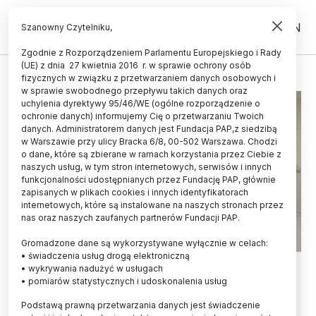
PL
EN
Szanowny Czytelniku,
Zgodnie z Rozporządzeniem Parlamentu Europejskiego i Rady
(UE) z dnia 27 kwietnia 2016 r. w sprawie ochrony osób
DIAGNOSTYKA
fizycznych w związku z przetwarzaniem danych osobowych i
w sprawie swobodnego przepływu takich danych oraz
uchylenia dyrektywy 95/46/WE (ogólne rozporządzenie o
ochronie danych) informujemy Cię o przetwarzaniu Twoich
danych. Administratorem danych jest Fundacja PAP,z siedzibą
w Warszawie przy ulicy Bracka 6/8, 00-502 Warszawa. Chodzi
o dane, które są zbierane w ramach korzystania przez Ciebie z
naszych usług, w tym stron internetowych, serwisów i innych
funkcjonalności udostępnianych przez Fundację PAP, głównie
zapisanych w plikach cookies i innych identyfikatorach
internetowych, które są instalowane na naszych stronach przez
nas oraz naszych zaufanych partnerów Fundacji PAP.
Gromadzone dane są wykorzystywane wyłącznie w celach:
• świadczenia usług drogą elektroniczną
Eksperci: wprowadzenie badań
• wykrywania nadużyć w usługach
• pomiarów statystycznych i udoskonalenia usług
przesiewowych to największy
Podstawą prawną przetwarzania danych jest świadczenie
postęp w diagnostyce raka płuca od