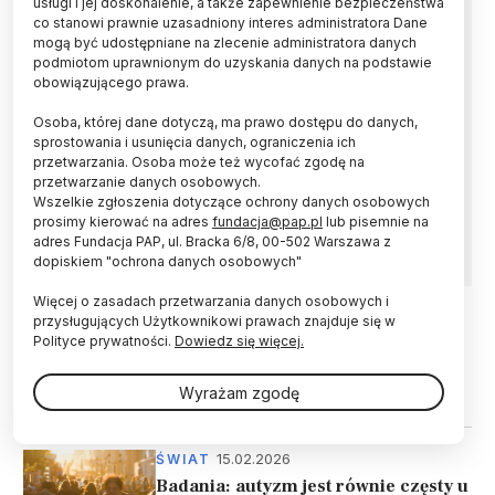
usługi i jej doskonalenie, a także zapewnienie bezpieczeństwa
wielu lat
co stanowi prawnie uzasadniony interes administratora Dane
mogą być udostępniane na zlecenie administratora danych
podmiotom uprawnionym do uzyskania danych na podstawie
Wprowadzenie badań przesiewowych w
obowiązującego prawa.
kierunku raka płuca z użyciem niskodawkowej
tomografii komputerowej to największy postęp
Osoba, której dane dotyczą, ma prawo dostępu do danych,
w diagnostyce tego nowotworu w ostatnich
sprostowania i usunięcia danych, ograniczenia ich
kilkudziesięciu latach – oceniają eksperci. W
przetwarzania. Osoba może też wycofać zgodę na
Polsce program bezpłatnych badań ma ruszyć
przetwarzanie danych osobowych.
od 1 października; obejmie obecnych i byłych
Wszelkie zgłoszenia dotyczące ochrony danych osobowych
prosimy kierować na adres
fundacja@pap.pl
lub pisemnie na
palaczy.
adres Fundacja PAP, ul. Bracka 6/8, 00-502 Warszawa z
dopiskiem "ochrona danych osobowych"
Więcej o zasadach przetwarzania danych osobowych i
przysługujących Użytkownikowi prawach znajduje się w
01.05.2026
ŚWIAT
Polityce prywatności.
Dowiedz się więcej.
Lipoproteina (a) to ważny parametr
ryzyka naczyniowego
Wyrażam zgodę
15.02.2026
ŚWIAT
Badania: autyzm jest równie częsty u