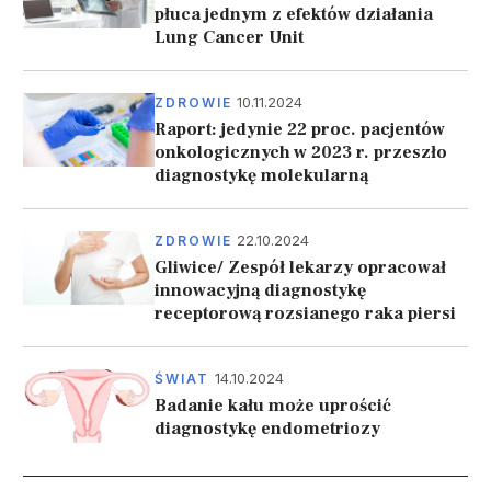
płuca jednym z efektów działania
Lung Cancer Unit
10.11.2024
ZDROWIE
Raport: jedynie 22 proc. pacjentów
onkologicznych w 2023 r. przeszło
diagnostykę molekularną
22.10.2024
ZDROWIE
Gliwice/ Zespół lekarzy opracował
innowacyjną diagnostykę
receptorową rozsianego raka piersi
14.10.2024
ŚWIAT
Badanie kału może uprościć
diagnostykę endometriozy
Stronicowanie