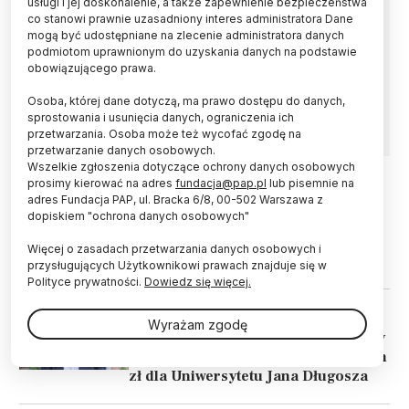
usługi i jej doskonalenie, a także zapewnienie bezpieczeństwa
co stanowi prawnie uzasadniony interes administratora Dane
Uczelniane Kolegium Elektorów wybrało prof.
mogą być udostępniane na zlecenie administratora danych
dr. hab. Janusza Kapuśniaka na nowego
podmiotom uprawnionym do uzyskania danych na podstawie
rektora Uniwersytetu Jana Długosza w
obowiązującego prawa.
Częstochowie na kadencję 2024-2028 -
Osoba, której dane dotyczą, ma prawo dostępu do danych,
poinformowało w środę biuro prasowe uczelni.
sprostowania i usunięcia danych, ograniczenia ich
przetwarzania. Osoba może też wycofać zgodę na
przetwarzanie danych osobowych.
Wszelkie zgłoszenia dotyczące ochrony danych osobowych
prosimy kierować na adres
fundacja@pap.pl
lub pisemnie na
adres Fundacja PAP, ul. Bracka 6/8, 00-502 Warszawa z
30.01.2024
UCZELNIE I INSTYTUCJE
dopiskiem "ochrona danych osobowych"
Śląskie/ Propozycja utworzenia
Uniwersyteckiego Szpitala
Więcej o zasadach przetwarzania danych osobowych i
Klinicznego w Częstochowie
przysługujących Użytkownikowi prawach znajduje się w
Polityce prywatności.
Dowiedz się więcej.
22.06.2023
UCZELNIE I INSTYTUCJE
Wyrażam zgodę
Częstochowa / Minister Czarnek: my
pieniądze na wszystko mamy. 20 mln
zł dla Uniwersytetu Jana Długosza