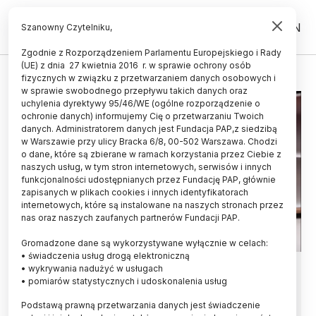
PL
EN
Szanowny Czytelniku,
Zgodnie z Rozporządzeniem Parlamentu Europejskiego i Rady
(UE) z dnia 27 kwietnia 2016 r. w sprawie ochrony osób
CZĘSTOCHOWA
fizycznych w związku z przetwarzaniem danych osobowych i
w sprawie swobodnego przepływu takich danych oraz
uchylenia dyrektywy 95/46/WE (ogólne rozporządzenie o
ochronie danych) informujemy Cię o przetwarzaniu Twoich
danych. Administratorem danych jest Fundacja PAP,z siedzibą
w Warszawie przy ulicy Bracka 6/8, 00-502 Warszawa. Chodzi
o dane, które są zbierane w ramach korzystania przez Ciebie z
naszych usług, w tym stron internetowych, serwisów i innych
funkcjonalności udostępnianych przez Fundację PAP, głównie
zapisanych w plikach cookies i innych identyfikatorach
internetowych, które są instalowane na naszych stronach przez
nas oraz naszych zaufanych partnerów Fundacji PAP.
Gromadzone dane są wykorzystywane wyłącznie w celach:
• świadczenia usług drogą elektroniczną
Częstochowa/ Prof. Janusz
• wykrywania nadużyć w usługach
• pomiarów statystycznych i udoskonalenia usług
Kapuśniak nowym rektorem
Podstawą prawną przetwarzania danych jest świadczenie
Uniwersytetu Jana Długosza