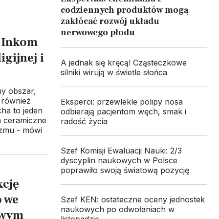
codziennych produktów mogą
zakłócać rozwój układu
nerwowego płodu
a Inkom
gijnej i
A jednak się kręcą! Cząsteczkowe
silniki wirują w świetle słońca
y obszar,
e również
Eksperci: przewlekle polipy nosa
cha to jeden
odbierają pacjentom węch, smak i
ia ceramiczne
radość życia
izmu - mówi
Szef Komisji Ewaluacji Nauki: 2/3
dyscyplin naukowych w Polsce
poprawiło swoją światową pozycję
kcję
 we
Szef KEN: ostateczne oceny jednostek
naukowych po odwołaniach w
owym
listopadzie