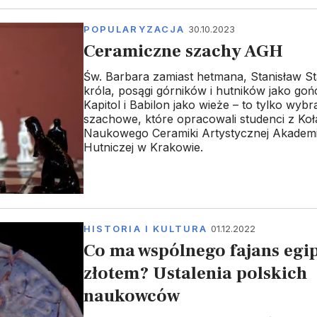
POPULARYZACJA
30.10.2023
Ceramiczne szachy AGH
Św. Barbara zamiast hetmana, Stanisław Sta
króla, posągi górników i hutników jako goń
Kapitol i Babilon jako wieże – to tylko wybr
szachowe, które opracowali studenci z Koł
Naukowego Ceramiki Artystycznej Akademi
Hutniczej w Krakowie.
HISTORIA I KULTURA
01.12.2022
Co ma wspólnego fajans egip
złotem? Ustalenia polskich
naukowców