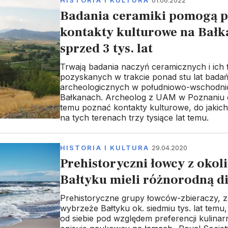
Badania ceramiki pomogą 
kontakty kulturowe na Bał
sprzed 3 tys. lat
Trwają badania naczyń ceramicznych i ich
pozyskanych w trakcie ponad stu lat bada
archeologicznych w południowo-wschodni
Bałkanach. Archeolog z UAM w Poznaniu c
temu poznać kontakty kulturowe, do jakich
na tych terenach trzy tysiące lat temu.
HISTORIA I KULTURA
29.04.2020
Prehistoryczni łowcy z okol
Bałtyku mieli różnorodną di
Prehistoryczne grupy łowców-zbieraczy, 
wybrzeże Bałtyku ok. siedmiu tys. lat temu, 
od siebie pod względem preferencji kulinar