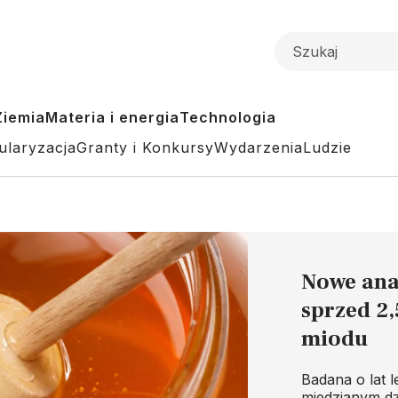
Ziemia
Materia i energia
Technologia
ularyzacja
Granty i Konkursy
Wydarzenia
Ludzie
Nowe ana
sprzed 2,
miodu
Badana o lat l
miedzianym dzb