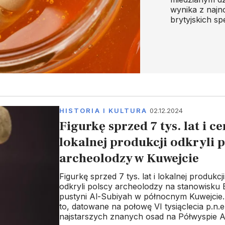
wynika z naj
brytyjskich s
HISTORIA I KULTURA
02.12.2024
Figurkę sprzed 7 tys. lat i c
lokalnej produkcji odkryli 
archeolodzy w Kuwejcie
Figurkę sprzed 7 tys. lat i lokalnej produkcj
odkryli polscy archeolodzy na stanowisku 
pustyni Al-Subiyah w północnym Kuwejcie
to, datowane na połowę VI tysiąclecia p.n.e.
najstarszych znanych osad na Półwyspie A