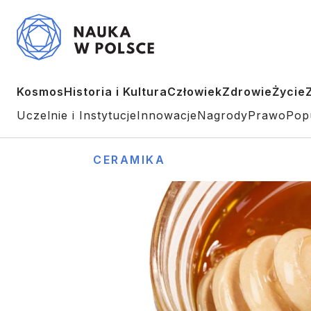
Kosmos
Historia i Kultura
Człowiek
Zdrowie
Życie
Uczelnie i Instytucje
Innowacje
Nagrody
Prawo
Pop
CERAMIKA