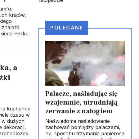
 amfor
ich krajów,
kiego
 znaleźli
POLECANE
ckiego Parku
ka, a
żki
Palacze, naśladując się
wzajemnie, utrudniają
nia kuchenne
zerwanie z nałogiem
wiele czasu w
Nieświadome naśladowanie
li w dużych
zachowań pomiędzy palaczami,
e dekoracji,
np. sposobu trzymania papierosa
 archeolożek.