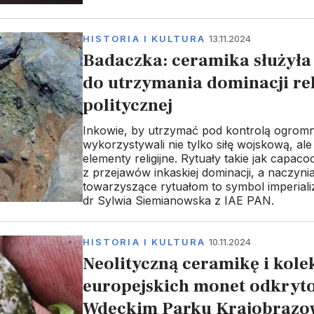
HISTORIA I KULTURA
13.11.2024
Badaczka: ceramika służył
do utrzymania dominacji reli
politycznej
Inkowie, by utrzymać pod kontrolą ogromn
wykorzystywali nie tylko siłę wojskową, al
elementy religijne. Rytuały takie jak capaco
z przejawów inkaskiej dominacji, a naczyn
towarzyszące rytuałom to symbol imperial
dr Sylwia Siemianowska z IAE PAN.
HISTORIA I KULTURA
10.11.2024
Neolityczną ceramikę i kole
europejskich monet odkryto
Wdeckim Parku Krajobraz