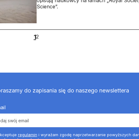
opisują naukowcy na łamach „Royal Socie
Science”.
1
2
raszamy do zapisania się do naszego newslettera
ail
kceptuje
regulamin
i wyrażam zgodę naprzetwarzanie powyższych da