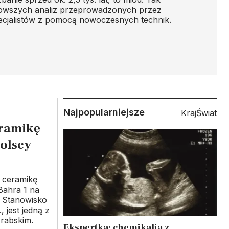
nowszych analiz przeprowadzonych przez
pecjalistów z pomocą nowoczesnych technik.
Najpopularniejsze
Kraj
Świat
eramikę
polscy
i ceramikę
Bahra 1 na
. Stanowisko
, jest jedną z
rabskim.
Ekspertka: chemikalia z