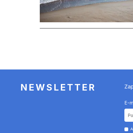
Stronicowanie
NEWSLETTER
Zap
E-m
A