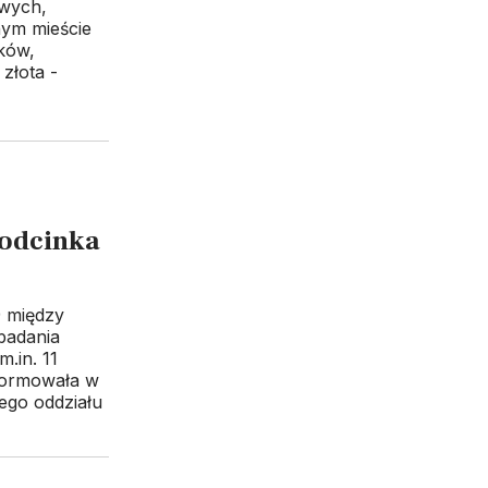
owych,
nym mieście
aków,
złota -
 odcinka
9 między
badania
.in. 11
nformowała w
ego oddziału