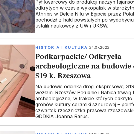
Pył kwarcowy do produkcji naczyń fajans
odkrytych w czasie wykopalisk w starożyt
Athribis w Delcie Nilu w Egipcie przez Pol
pochodził z hałd powstałych po wydobyciu 
ustalili naukowcy z UW i UKSW.
HISTORIA I KULTURA
24.07.2022
Podkarpackie/ Odkrycia
archeologiczne na budowie
S19 k. Rzeszowa
Na budowie odcinka drogi ekspresowej S1
węzłami Rzeszów Południe i Babica trwają 
archeologiczne, w trakcie których odkryto m
grobów kultury ceramiki sznurowej – poi
czwartek rzeczniczka prasowa rzeszowski
GDDKiA Joanna Rarus.
HISTORIA I KULTURA
01.06.2022