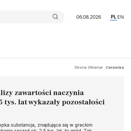
PL
06.08.2026
EN
Strona Główna
Ceramika
lizy zawartości naczynia
5 tys. lat wykazały pozostałości
epka substancja, znajdująca się w greckim
anie sprzed ok. 2,5 tys. lat, to miód. Tak