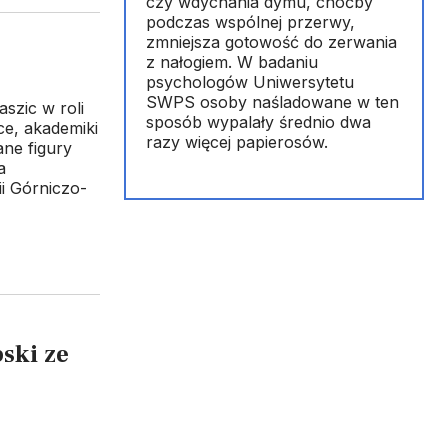
czy wdychania dymu, choćby
podczas wspólnej przerwy,
zmniejsza gotowość do zerwania
z nałogiem. W badaniu
psychologów Uniwersytetu
SWPS osoby naśladowane w ten
szic w roli
sposób wypalały średnio dwa
ce, akademiki
razy więcej papierosów.
ane figury
a
i Górniczo-
ski ze