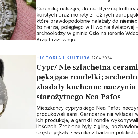
Ceramikę należącą do neolitycznej kultury
kulistych oraz monety z różnych europejsk
które prawdopodobnie należały do niemiec
żołnierza, poległego w II wojnie światowej -
archeolodzy w gminie Osie na terenie Wde
Krajobrazowego.
HISTORIA I KULTURA
17.04.2024
Cypr/ Nie szlachetna cerami
pękające rondelki; archeolo
zbadały kuchenne naczynia
starożytnego Nea Pafos
Mieszkańcy cypryjskiego Nea Pafos naczy
produkowali sami. Garncarze nie wkładali 
ich produkcję, a garnki i rondle wykonywa
ilościach. Zrobione były z gliny, pozbawion
często pękały - wynika z badania polskich