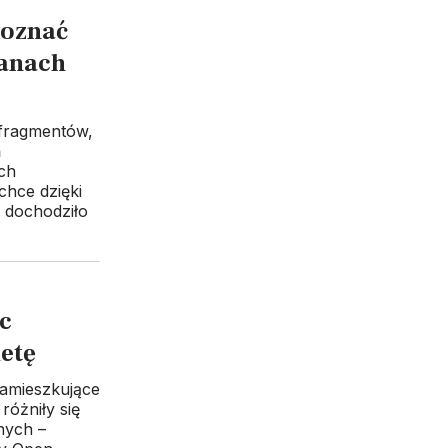
poznać
kanach
 fragmentów,
ń
ch
hce dzięki
 dochodziło
ic
etę
zamieszkujące
różniły się
nych –