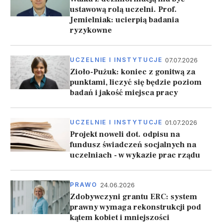
ustawową rolą uczelni. Prof.
Jemielniak: ucierpią badania
ryzykowne
07.07.2026
UCZELNIE I INSTYTUCJE
Zioło-Pużuk: koniec z gonitwą za
punktami, liczyć się będzie poziom
badań i jakość miejsca pracy
01.07.2026
UCZELNIE I INSTYTUCJE
Projekt noweli dot. odpisu na
fundusz świadczeń socjalnych na
uczelniach - w wykazie prac rządu
24.06.2026
PRAWO
Zdobywczyni grantu ERC: system
prawny wymaga rekonstrukcji pod
kątem kobiet i mniejszości