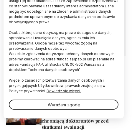
usługi i jej doskonalenie, a także zapewnienie bezpieczeństwa
co stanowi prawnie uzasadniony interes administratora Dane
Prezydent Karol Nawrocki podpisał ustawę
mogą być udostępniane na zlecenie administratora danych
regulującą rynek sztucznej inteligencji w Polsce
podmiotom uprawnionym do uzyskania danych na podstawie
- poinformowała w piątek kancelaria
obowiązującego prawa.
prezydenta. Ustawa zakłada powstanie organu
Osoba, której dane dotyczą, ma prawo dostępu do danych,
nadzoru rynku, czyli Komisji Rozwoju i
sprostowania i usunięcia danych, ograniczenia ich
Bezpieczeństwa Sztucznej Inteligencji.
przetwarzania. Osoba może też wycofać zgodę na
przetwarzanie danych osobowych.
Wszelkie zgłoszenia dotyczące ochrony danych osobowych
prosimy kierować na adres
fundacja@pap.pl
lub pisemnie na
adres Fundacja PAP, ul. Bracka 6/8, 00-502 Warszawa z
dopiskiem "ochrona danych osobowych"
22.07.2026
PRAWO
W konsultacjach projekt o
Więcej o zasadach przetwarzania danych osobowych i
zamrożeniu funduszu socjalnego na
przysługujących Użytkownikowi prawach znajduje się w
uczelniach na kolejne 10 lat
Polityce prywatności.
Dowiedz się więcej.
Wyrażam zgodę
17.07.2026
PRAWO
Podpis prezydenta pod ustawą
chroniącą doktorantów przed
skutkami ewaluacji