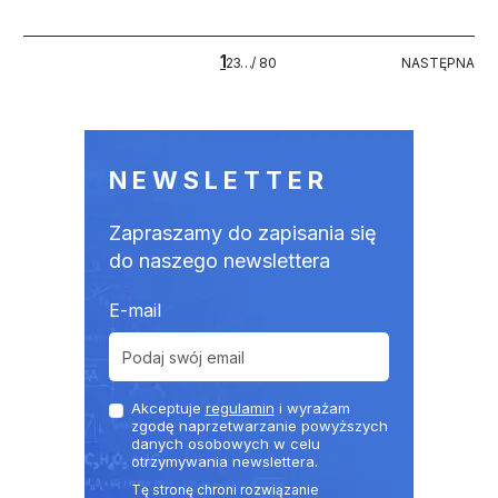
Stronicowanie
1
80
NASTĘPNA
2
3
…
/ 80
NASTĘPNA
NEWSLETTER
Zapraszamy do zapisania się
do naszego newslettera
E-mail
Akceptuje
regulamin
i wyrażam
zgodę naprzetwarzanie powyższych
danych osobowych w celu
otrzymywania newslettera.