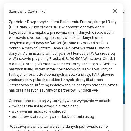
PL
EN
Szanowny Czytelniku,
Zgodnie z Rozporządzeniem Parlamentu Europejskiego i Rady
(UE) z dnia 27 kwietnia 2016 r. w sprawie ochrony osób
PRAWO
fizycznych w związku z przetwarzaniem danych osobowych i
w sprawie swobodnego przepływu takich danych oraz
uchylenia dyrektywy 95/46/WE (ogólne rozporządzenie o
ochronie danych) informujemy Cię o przetwarzaniu Twoich
danych. Administratorem danych jest Fundacja PAP,z siedzibą
w Warszawie przy ulicy Bracka 6/8, 00-502 Warszawa. Chodzi
o dane, które są zbierane w ramach korzystania przez Ciebie z
naszych usług, w tym stron internetowych, serwisów i innych
funkcjonalności udostępnianych przez Fundację PAP, głównie
zapisanych w plikach cookies i innych identyfikatorach
internetowych, które są instalowane na naszych stronach przez
nas oraz naszych zaufanych partnerów Fundacji PAP.
Gromadzone dane są wykorzystywane wyłącznie w celach:
• świadczenia usług drogą elektroniczną
Prezydent podpisał ustawę
• wykrywania nadużyć w usługach
• pomiarów statystycznych i udoskonalenia usług
regulującą rynek sztucznej
Podstawą prawną przetwarzania danych jest świadczenie
inteligencji w Polsce