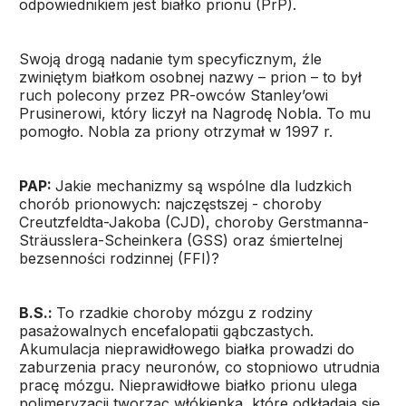
odpowiednikiem jest białko prionu (PrP).
Swoją drogą nadanie tym specyficznym, źle
zwiniętym białkom osobnej nazwy – prion – to był
ruch polecony przez PR-owców Stanley’owi
Prusinerowi, który liczył na Nagrodę Nobla. To mu
pomogło. Nobla za priony otrzymał w 1997 r.
PAP:
Jakie mechanizmy są wspólne dla ludzkich
chorób prionowych: najczęstszej - choroby
Creutzfeldta-Jakoba (CJD), choroby Gerstmanna-
Sträusslera-Scheinkera (GSS) oraz śmiertelnej
bezsenności rodzinnej (FFI)?
B.S.:
To rzadkie choroby mózgu z rodziny
pasażowalnych encefalopatii gąbczastych.
Akumulacja nieprawidłowego białka prowadzi do
zaburzenia pracy neuronów, co stopniowo utrudnia
pracę mózgu. Nieprawidłowe białko prionu ulega
polimeryzacji tworząc włókienka, które odkładają się