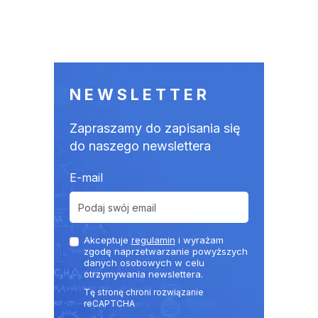
NEWSLETTER
Zapraszamy do zapisania się
do naszego newslettera
E-mail
Akceptuje
regulamin
i wyrażam
zgodę naprzetwarzanie powyższych
danych osobowych w celu
otrzymywania newslettera.