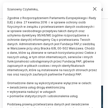
PL
EN
Szanowny Czytelniku,
Zgodnie z Rozporządzeniem Parlamentu Europejskiego i Rady
(UE) z dnia 27 kwietnia 2016 r. w sprawie ochrony osób
ZDROWIE
fizycznych w związku z przetwarzaniem danych osobowych i
w sprawie swobodnego przepływu takich danych oraz
Prof. Sikorska: mechanizmy
uchylenia dyrektywy 95/46/WE (ogólne rozporządzenie o
choroby Alzheimera czy
ochronie danych) informujemy Cię o przetwarzaniu Twoich
danych. Administratorem danych jest Fundacja PAP,z siedzibą
Parkinsona podobne do chorób
w Warszawie przy ulicy Bracka 6/8, 00-502 Warszawa. Chodzi
o dane, które są zbierane w ramach korzystania przez Ciebie z
prionowych
naszych usług, w tym stron internetowych, serwisów i innych
funkcjonalności udostępnianych przez Fundację PAP, głównie
LUDWIKA TOMALA
zapisanych w plikach cookies i innych identyfikatorach
18.06.2026
aktualizacja: 01.07.2026
internetowych, które są instalowane na naszych stronach przez
6 minut czytania
nas oraz naszych zaufanych partnerów Fundacji PAP.
Read the English version of this article
Gromadzone dane są wykorzystywane wyłącznie w celach:
• świadczenia usług drogą elektroniczną
• wykrywania nadużyć w usługach
• pomiarów statystycznych i udoskonalenia usług
Podstawą prawną przetwarzania danych jest świadczenie