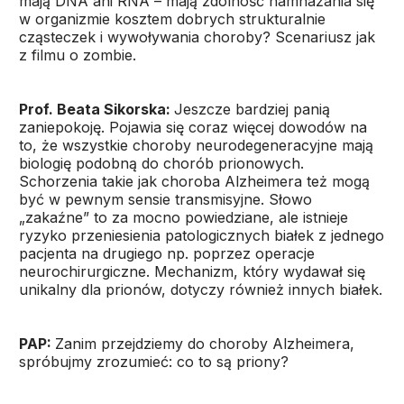
mają DNA ani RNA – mają zdolność namnażania się
w organizmie kosztem dobrych strukturalnie
cząsteczek i wywoływania choroby? Scenariusz jak
z filmu o zombie.
Prof. Beata Sikorska:
Jeszcze bardziej panią
zaniepokoję. Pojawia się coraz więcej dowodów na
to, że wszystkie choroby neurodegeneracyjne mają
biologię podobną do chorób prionowych.
Schorzenia takie jak choroba Alzheimera też mogą
być w pewnym sensie transmisyjne. Słowo
„zakaźne” to za mocno powiedziane, ale istnieje
ryzyko przeniesienia patologicznych białek z jednego
pacjenta na drugiego np. poprzez operacje
neurochirurgiczne. Mechanizm, który wydawał się
unikalny dla prionów, dotyczy również innych białek.
PAP:
Zanim przejdziemy do choroby Alzheimera,
spróbujmy zrozumieć: co to są priony?