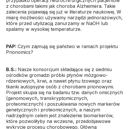
przypadku operacji neurochirurgicznych pacjentów
z chorobami takimi jak choroba Alzheimera. Takie
zalecenia pojawiają się już w literaturze naukowej. W
miarę możliwości używamy narzędzi jednorazowych,
które przed utylizacją zanurzamy w NaOH lub
spalamy w wysokiej temperaturze.
PAP:
Czym zajmują się państwo w ramach projektu
Prionomics?
B.S.:
Nasze konsorcjum składające się z siedmiu
ośrodków gromadzi próbki płynów mózgowo-
rdzeniowych, krwi, a nawet płynu łzowego oraz
tkanki autopsyjne osób z chorobami prionowymi.
Projekt skupia się na badaniu tzw. danych omicznych
(genomowych, transkryptomicznych,
proteomicznych) i poszukiwania nowych markerów
genetycznych i proteomicznych, a naszym
nadrzędnym celem jest znalezienie biomarkerów,
które pozwoliłyby na wczesne, przedobjawowe
wykrycie procesu chorobowego. Główną