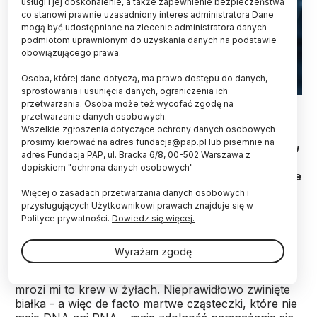
usługi i jej doskonalenie, a także zapewnienie bezpieczeństwa
co stanowi prawnie uzasadniony interes administratora Dane
mogą być udostępniane na zlecenie administratora danych
podmiotom uprawnionym do uzyskania danych na podstawie
obowiązującego prawa.
Osoba, której dane dotyczą, ma prawo dostępu do danych,
sprostowania i usunięcia danych, ograniczenia ich
przetwarzania. Osoba może też wycofać zgodę na
Fot. Adobe Stock
przetwarzanie danych osobowych.
Wszelkie zgłoszenia dotyczące ochrony danych osobowych
Powszechne choroby neurodegeneracyjne, np.
prosimy kierować na adres
fundacja@pap.pl
lub pisemnie na
Alzheimera czy Parkinsona, choć nie są zakaźne w
adres Fundacja PAP, ul. Bracka 6/8, 00-502 Warszawa z
klasycznym rozumieniu tego słowa, to wykazują
dopiskiem "ochrona danych osobowych"
biologię podobną do chorób prionowych. Wskazuje
na to coraz więcej dowodów naukowych -
Więcej o zasadach przetwarzania danych osobowych i
powiedziała PAP badająca choroby prionowe prof.
przysługujących Użytkownikowi prawach znajduje się w
Beata Sikorska z Uniwersytetu Medycznego w
Polityce prywatności.
Dowiedz się więcej.
Łodzi.
Wyrażam zgodę
PAP:
Kiedy uświadamiam sobie, jak działają priony,
mrozi mi to krew w żyłach. Nieprawidłowo zwinięte
białka - a więc de facto martwe cząsteczki, które nie