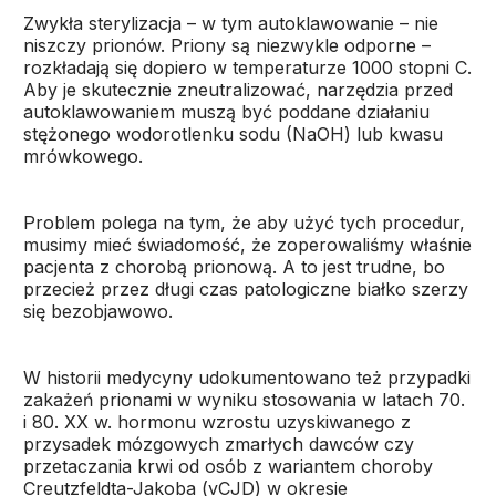
Zwykła sterylizacja – w tym autoklawowanie – nie
niszczy prionów. Priony są niezwykle odporne –
rozkładają się dopiero w temperaturze 1000 stopni C.
Aby je skutecznie zneutralizować, narzędzia przed
autoklawowaniem muszą być poddane działaniu
stężonego wodorotlenku sodu (NaOH) lub kwasu
mrówkowego.
Problem polega na tym, że aby użyć tych procedur,
musimy mieć świadomość, że zoperowaliśmy właśnie
pacjenta z chorobą prionową. A to jest trudne, bo
przecież przez długi czas patologiczne białko szerzy
się bezobjawowo.
W historii medycyny udokumentowano też przypadki
zakażeń prionami w wyniku stosowania w latach 70.
i 80. XX w. hormonu wzrostu uzyskiwanego z
przysadek mózgowych zmarłych dawców czy
przetaczania krwi od osób z wariantem choroby
Creutzfeldta-Jakoba (vCJD) w okresie