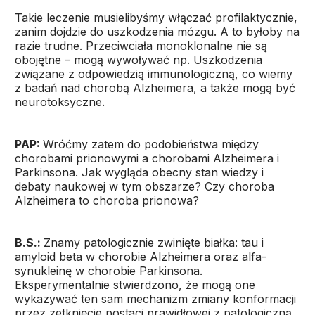
Takie leczenie musielibyśmy włączać profilaktycznie,
zanim dojdzie do uszkodzenia mózgu. A to byłoby na
razie trudne. Przeciwciała monoklonalne nie są
obojętne – mogą wywoływać np. Uszkodzenia
związane z odpowiedzią immunologiczną, co wiemy
z badań nad chorobą Alzheimera, a także mogą być
neurotoksyczne.
PAP:
Wróćmy zatem do podobieństwa między
chorobami prionowymi a chorobami Alzheimera i
Parkinsona. Jak wygląda obecny stan wiedzy i
debaty naukowej w tym obszarze? Czy choroba
Alzheimera to choroba prionowa?
B.S.:
Znamy patologicznie zwinięte białka: tau i
amyloid beta w chorobie Alzheimera oraz alfa-
synukleinę w chorobie Parkinsona.
Eksperymentalnie stwierdzono, że mogą one
wykazywać ten sam mechanizm zmiany konformacji
przez zetknięcie postaci prawidłowej z patologiczną.