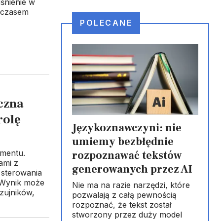
iśnienie w
, czasem
POLECANE
iczna
rolę
Językoznawczyni: nie
umiemy bezbłędnie
gmentu.
rozpoznawać tekstów
ami z
generowanych przez AI
 sterowania
. Wynik może
Nie ma na razie narzędzi, które
zujników,
pozwalają z całą pewnością
rozpoznać, że tekst został
stworzony przez duży model