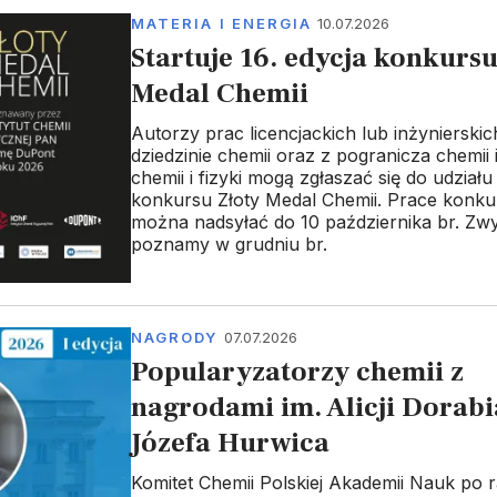
MATERIA I ENERGIA
10.07.2026
Startuje 16. edycja konkursu
Medal Chemii
Autorzy prac licencjackich lub inżynierski
dziedzinie chemii oraz z pogranicza chemii i 
chemii i fizyki mogą zgłaszać się do udziału 
konkursu Złoty Medal Chemii. Prace konk
można nadsyłać do 10 października br. Zw
poznamy w grudniu br.
NAGRODY
07.07.2026
Popularyzatorzy chemii z
nagrodami im. Alicji Dorabia
Józefa Hurwica
Komitet Chemii Polskiej Akademii Nauk po 