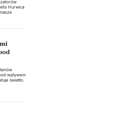
yzatorów
ózefa Hurwica
omasza
ami
 pod
Stanów
 pod wpływem
tuje światło.