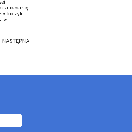
wej
m zmienia się
estniczyli
N w
NASTĘPNA
NASTĘPNA