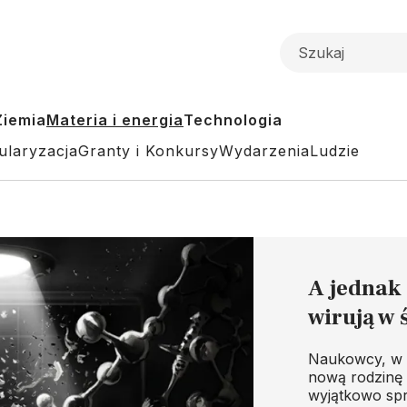
Ziemia
Materia i energia
Technologia
ularyzacja
Granty i Konkursy
Wydarzenia
Ludzie
A jednak 
wirują w 
Naukowcy, w 
nową rodzinę 
wyjątkowo spr