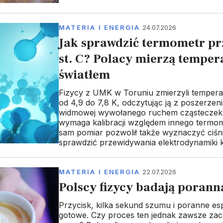
MATERIA I ENERGIA
24.07.2026
Jak sprawdzić termometr pr
st. C? Polacy mierzą temper
światłem
Fizycy z UMK w Toruniu zmierzyli temper
od 4,9 do 7,8 K, odczytując ją z poszerzenia 
widmowej wywołanego ruchem cząsteczek.
wymaga kalibracji względem innego termom
sam pomiar pozwolił także wyznaczyć ciśni
sprawdzić przewidywania elektrodynamiki 
MATERIA I ENERGIA
22.07.2026
Polscy fizycy badają poran
Przycisk, kilka sekund szumu i poranne esp
gotowe. Czy proces ten jednak zawsze zac