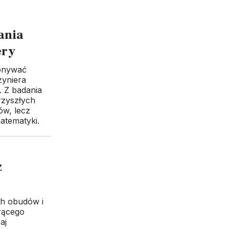
ania
ery
konywać
żyniera
. Z badania
rzyszłych
ów, lecz
atematyki.
z
ch obudów i
rącego
aj