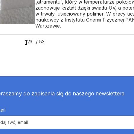
„atramentu”, który w temperaturze pokojo
zachowuje kształt dzięki światłu UV, a pote
w trwały, usieciowany polimer. W pracy ucz
naukowcy z Instytutu Chemii Fizycznej PA
Warszawie.
1
53
2
3
…
/ 53
raszamy do zapisania się do naszego newslettera
ail