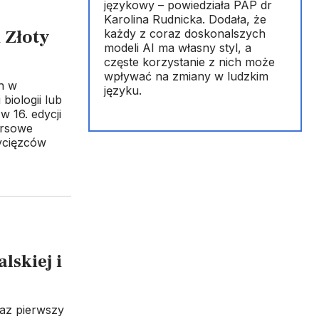
językowy – powiedziała PAP dr
Karolina Rudnicka. Dodała, że
 Złoty
każdy z coraz doskonalszych
modeli AI ma własny styl, a
częste korzystanie z nich może
wpływać na zmiany w ludzkim
ch w
języku.
biologii lub
w 16. edycji
ursowe
ycięzców
lskiej i
raz pierwszy