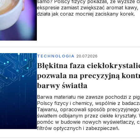
samo? Polscy fizycy pokazali, że wyższe c
ekspresie zamiast zwiększać aromat kawy
działa jak coraz mocniej zaciskany korek.
TECHNOLOGIA
20.07.2026
Błękitna faza ciekłokrystal
pozwala na precyzyjną kont
barwy światła
Barwa materiału nie zawsze pochodzi z pi
Polscy fizycy i chemicy, wspólnie z badacz
Tajwanu, opracowali sposób precyzyjnego
światłem odbijanym przez ciekłe kryształy
pomóc w budowie nowych wyświetlaczy, c
filtrów optycznych i zabezpieczeń.