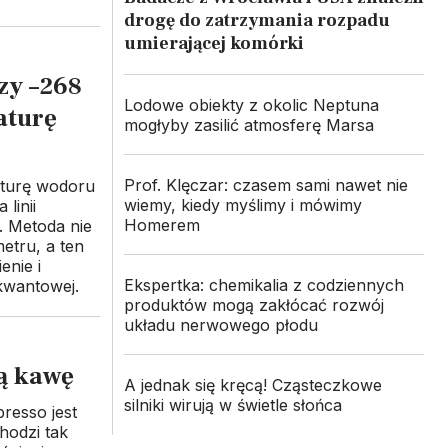
drogę do zatrzymania rozpadu
umierającej komórki
zy –268
Lodowe obiekty z okolic Neptuna
aturę
mogłyby zasilić atmosferę Marsa
Prof. Klęczar: czasem sami nawet nie
aturę wodoru
wiemy, kiedy myślimy i mówimy
linii
Homerem
 Metoda nie
etru, a ten
enie i
Ekspertka: chemikalia z codziennych
kwantowej.
produktów mogą zakłócać rozwój
układu nerwowego płodu
ną kawę
A jednak się kręcą! Cząsteczkowe
silniki wirują w świetle słońca
resso jest
hodzi tak