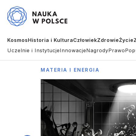
Kosmos
Historia i Kultura
Człowiek
Zdrowie
Życie
Uczelnie i Instytucje
Innowacje
Nagrody
Prawo
Pop
MATERIA I ENERGIA