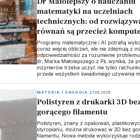
Dr Małolepszy o nauczaniu
matematyki na uczelniach
technicznych: od rozwiązyw
równań są przecież komput
Programy matematyczne i AI potrafią wy
coraz więcej obliczeń, ale nie zdejmują z in
odpowiedzialności za rozumienie problemu
dr. Marka Małolepszego z PŁ wynika, że p
inżynierów trzeba uczyć nie tylko rachunk
przede wszystkim świadomego używania m
MATERIA I ENERGIA
27.06.2026
Polistyren z drukarki 3D be
gorącego filamentu
Polistyren, znany z opakowań, plastikowy
styropianu, można drukować w 3D bez go
filamentu. Nowa metoda wykorzystuje rodz