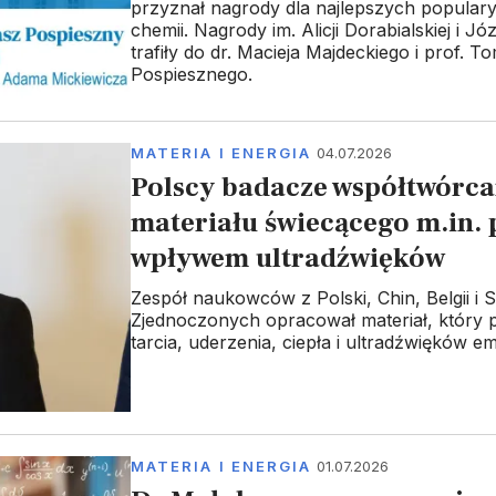
przyznał nagrody dla najlepszych popular
chemii. Nagrody im. Alicji Dorabialskiej i J
trafiły do dr. Macieja Majdeckiego i prof. T
Pospiesznego.
MATERIA I ENERGIA
04.07.2026
Polscy badacze współtwórc
materiału świecącego m.in.
wpływem ultradźwięków
Zespół naukowców z Polski, Chin, Belgii i 
Zjednoczonych opracował materiał, który
tarcia, uderzenia, ciepła i ultradźwięków emi
MATERIA I ENERGIA
01.07.2026