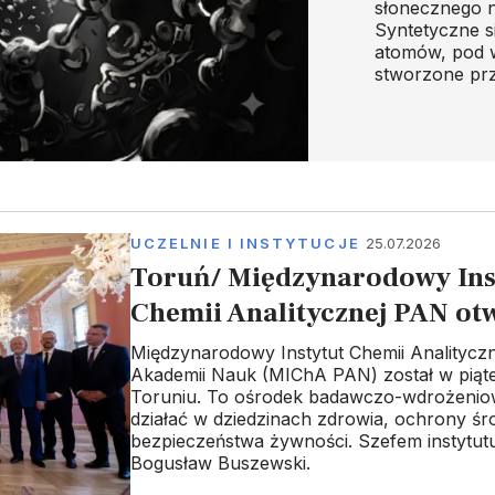
słonecznego 
Syntetyczne si
atomów, pod w
stworzone prz
UCZELNIE I INSTYTUCJE
25.07.2026
Toruń/ Międzynarodowy Ins
Chemii Analitycznej PAN ot
Międzynarodowy Instytut Chemii Analityczne
Akademii Nauk (MIChA PAN) został w piąt
Toruniu. To ośrodek badawczo-wdrożenio
działać w dziedzinach zdrowia, ochrony śr
bezpieczeństwa żywności. Szefem instytutu 
Bogusław Buszewski.