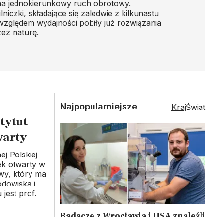
na jednokierunkowy ruch obrotowy.
lniczki, składające się zaledwie z kilkunastu
zględem wydajności pobiły już rozwiązania
ez naturę.
Najpopularniejsze
Kraj
Świat
tytut
warty
j Polskiej
ek otwarty w
wy, który ma
odowiska i
jest prof.
Badacze z Wrocławia i USA znaleźli