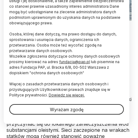
usługi i jej doskonalenie, a także zapewnienie bezpieczeństwa
co stanowi prawnie uzasadniony interes administratora Dane
mogą być udostępniane na zlecenie administratora danych
podmiotom uprawnionym do uzyskania danych na podstawie
obowiązującego prawa.
PAP © 2016 / Marcin Bielecki
Osoba, której dane dotyczą, ma prawo dostępu do danych,
Na Morzu Bałtyckim rozpoczęła się
sprostowania i usunięcia danych, ograniczenia ich
międzynarodowa akcja poszukiwania i wyławiania
przetwarzania. Osoba może też wycofać zgodę na
zagubionych sieci rybackich, czyli tzw. sieci-
przetwarzanie danych osobowych.
widm, w których giną ryby, ale także ptaki i ssaki
Wszelkie zgłoszenia dotyczące ochrony danych osobowych
morskie. Według szacunków organizacji WWF
prosimy kierować na adres
fundacja@pap.pl
lub pisemnie na
adres Fundacja PAP, ul. Bracka 6/8, 00-502 Warszawa z
tylko w polskiej strefie może zalegać 800 ton
dopiskiem "ochrona danych osobowych"
sieci.
Więcej o zasadach przetwarzania danych osobowych i
przysługujących Użytkownikowi prawach znajduje się w
Według specjalistów, zagubione sieci rybackie nadal
Polityce prywatności.
Dowiedz się więcej.
łowią ryby, zaplątać się w nie mogą także ptaki i ssaki
morskie. Sieci-widma są źródłem mikrocząsteczek
Wyrażam zgodę
plastiku, które wpływają negatywnie na stan
ekosystemu morskiego. Pokryte parafinami mogą
przyczyniać się do lokalnego zanieczyszczenia wód
substancjami oleistymi. Sieci zaczepione na wrakach
statków mogą również stanowić poważne