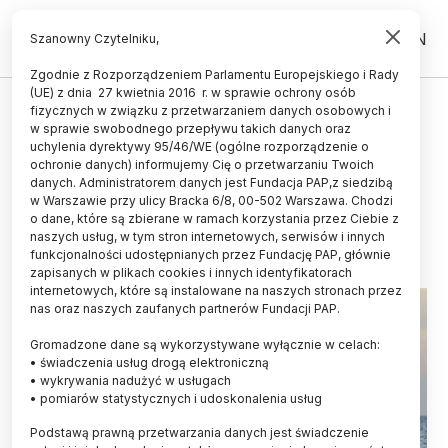
PL
EN
Szanowny Czytelniku,
Zgodnie z Rozporządzeniem Parlamentu Europejskiego i Rady
(UE) z dnia 27 kwietnia 2016 r. w sprawie ochrony osób
fizycznych w związku z przetwarzaniem danych osobowych i
Na Bałtyku ruszyła akcja
w sprawie swobodnego przepływu takich danych oraz
wyciągania zagubionych sieci
uchylenia dyrektywy 95/46/WE (ogólne rozporządzenie o
ochronie danych) informujemy Cię o przetwarzaniu Twoich
rybackich
danych. Administratorem danych jest Fundacja PAP,z siedzibą
w Warszawie przy ulicy Bracka 6/8, 00-502 Warszawa. Chodzi
20.08.2017
aktualizacja: 20.08.2017
o dane, które są zbierane w ramach korzystania przez Ciebie z
2 minuty czytania
naszych usług, w tym stron internetowych, serwisów i innych
funkcjonalności udostępnianych przez Fundację PAP, głównie
zapisanych w plikach cookies i innych identyfikatorach
internetowych, które są instalowane na naszych stronach przez
nas oraz naszych zaufanych partnerów Fundacji PAP.
Gromadzone dane są wykorzystywane wyłącznie w celach:
• świadczenia usług drogą elektroniczną
• wykrywania nadużyć w usługach
• pomiarów statystycznych i udoskonalenia usług
Podstawą prawną przetwarzania danych jest świadczenie