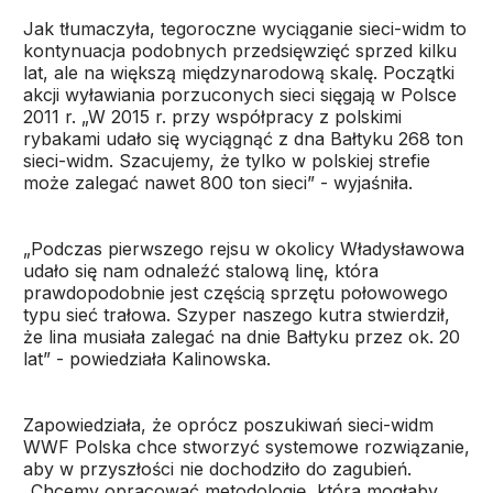
Jak tłumaczyła, tegoroczne wyciąganie sieci-widm to
kontynuacja podobnych przedsięwzięć sprzed kilku
lat, ale na większą międzynarodową skalę. Początki
akcji wyławiania porzuconych sieci sięgają w Polsce
2011 r. „W 2015 r. przy współpracy z polskimi
rybakami udało się wyciągnąć z dna Bałtyku 268 ton
sieci-widm. Szacujemy, że tylko w polskiej strefie
może zalegać nawet 800 ton sieci” - wyjaśniła.
„Podczas pierwszego rejsu w okolicy Władysławowa
udało się nam odnaleźć stalową linę, która
prawdopodobnie jest częścią sprzętu połowowego
typu sieć trałowa. Szyper naszego kutra stwierdził,
że lina musiała zalegać na dnie Bałtyku przez ok. 20
lat” - powiedziała Kalinowska.
Zapowiedziała, że oprócz poszukiwań sieci-widm
WWF Polska chce stworzyć systemowe rozwiązanie,
aby w przyszłości nie dochodziło do zagubień.
„Chcemy opracować metodologię, która mogłaby