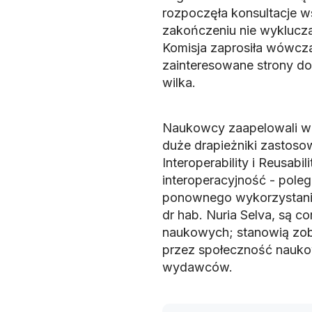
rozpoczęła konsultacje ws
zakończeniu nie wyklucza 
Komisja zaprosiła wówcza
zainteresowane strony do
wilka.
Naukowcy zaapelowali w l
duże drapieżniki zastosowa
Interoperability i Reusabi
interoperacyjność - poleg
ponownego wykorzystania)
dr hab. Nuria Selva, są 
naukowych; stanowią zob
przez społeczność naukową
wydawców.