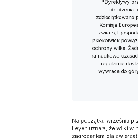
"Dyrektywy przy
odrodzenia p
zdziesiątkowane 
Komisja Europejs
zwierząt gospoda
jakiekolwiek powią
ochrony wilka. Żąd
na naukowo uzasad
regularnie dos
wywraca do góry
Na początku września
pr
Leyen uznała, że
wilki
w n
zagrożeniem dla zwierząt