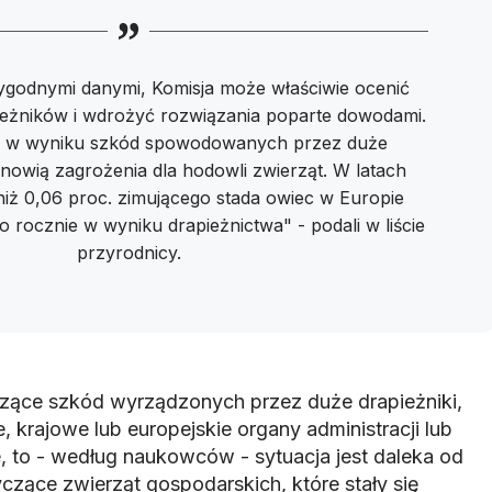
ygodnymi danymi, Komisja może właściwie ocenić
eżników i wdrożyć rozwiązania poparte dowodami.
łe w wyniku szkód spowodowanych przez duże
tanowią zagrożenia dla hodowli zwierząt. W latach
niż 0,06 proc. zimującego stada owiec w Europie
o rocznie w wyniku drapieżnictwa" - podali w liście
przyrodnicy.
czące szkód wyrządzonych przez duże drapieżniki,
 krajowe lub europejskie organy administracji lub
, to - według naukowców - sytuacja jest daleka od
czące zwierząt gospodarskich, które stały się