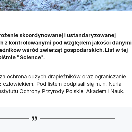
rożenie skoordynowanej i ustandaryzowanej
ch z kontrolowanymi pod względem jakości danymi
eżników wśród zwierząt gospodarskich. List w tej
piśmie "Science".
psza ochrona dużych drapieżników oraz ograniczanie
 z człowiekiem. Pod
listem
podpisali się m.in. Nuria
 Instytutu Ochrony Przyrody Polskiej Akademii Nauk.