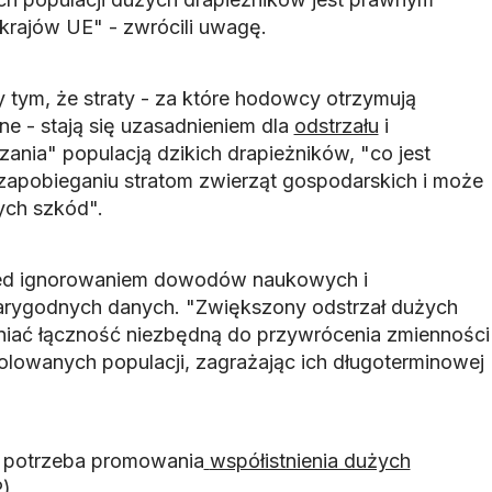
krajów UE" - zwrócili uwagę.
tym, że straty - za które hodowcy otrzymują
 - stają się uzasadnieniem dla
odstrzału
i
ania" populacją dzikich drapieżników, "co jest
 zapobieganiu stratom zwierząt gospodarskich i może
ch szkód".
zed ignorowaniem dowodów naukowych i
rygodnych danych. "Zwiększony odstrzał dużych
niać łączność niezbędną do przywrócenia zmienności
zolowanych populacji, zagrażając ich długoterminowej
na potrzeba promowania
współistnienia dużych
P)