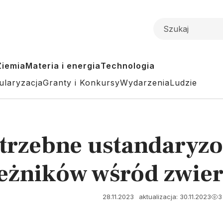
Ziemia
Materia i energia
Technologia
ularyzacja
Granty i Konkursy
Wydarzenia
Ludzie
trzebne ustandaryzo
pieżników wśród zwie
28.11.2023
aktualizacja: 30.11.2023
3