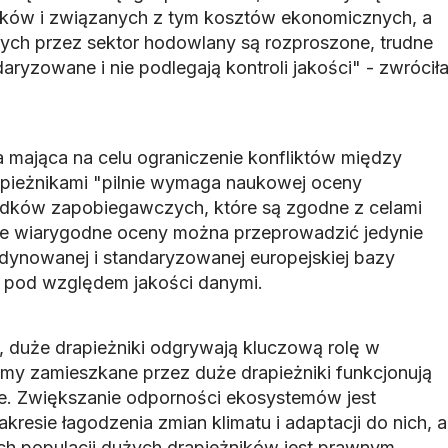
ników i związanych z tym kosztów ekonomicznych, a
ych przez sektor hodowlany są rozproszone, trudne
daryzowane i nie podlegają kontroli jakości" - zwrócił
 mająca na celu ograniczenie konfliktów między
apieżnikami "pilnie wymaga naukowej oceny
odków zapobiegawczych, które są zgodne z celami
kie wiarygodne oceny można przeprowadzić jedynie
ynowanej i standaryzowanej europejskiej bazy
 pod względem jakości danymi.
 duże drapieżniki odgrywają kluczową rolę w
emy zamieszkane przez duże drapieżniki funkcjonują
rne. Zwiększanie odporności ekosystemów jest
kresie łagodzenia zmian klimatu i adaptacji do nich, a
h populacji dużych drapieżników jest prawnym