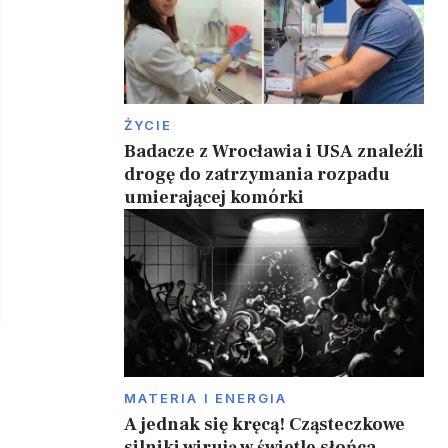
ŻYCIE
Badacze z Wrocławia i USA znaleźli
drogę do zatrzymania rozpadu
umierającej komórki
MATERIA I ENERGIA
A jednak się kręcą! Cząsteczkowe
silniki wirują w świetle słońca