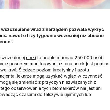
e wszczepiane wraz z narządem pozwala wykryć
ia nawet o trzy tygodnie wcześniej niż obecne
ence”.
eszczepionej
nerki
to problem ponad 250 000 osób
zym sposobem monitorowania stanu nerek jest pomiar
e krwi. Śledząc poziom kreatyniny i azotu
cjenta, lekarze mogą uzyskać wgląd w czynność
e mogą się zmieniać z przyczyn niezwiązanych z
tego obserwowanie tych biomarkerów nie jest ani
prowadząc czasami do fałszywie ujemnych lub