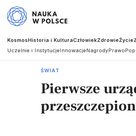
Kosmos
Historia i Kultura
Człowiek
Zdrowie
Życie
Uczelnie i Instytucje
Innowacje
Nagrody
Prawo
Pop
ŚWIAT
Pierwsze urzą
przeszczepio