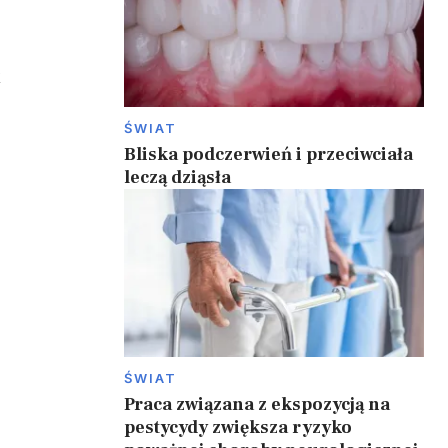
k
ŚWIAT
Bliska podczerwień i przeciwciała
leczą dziąsła
ŚWIAT
Praca związana z ekspozycją na
pestycydy zwiększa ryzyko