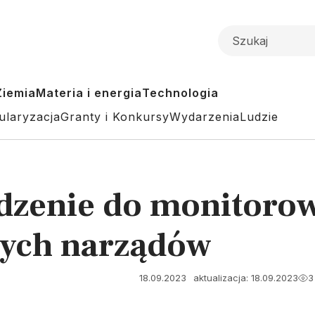
Ziemia
Materia i energia
Technologia
ularyzacja
Granty i Konkursy
Wydarzenia
Ludzie
dzenie do monitoro
nych narządów
18.09.2023
aktualizacja: 18.09.2023
3