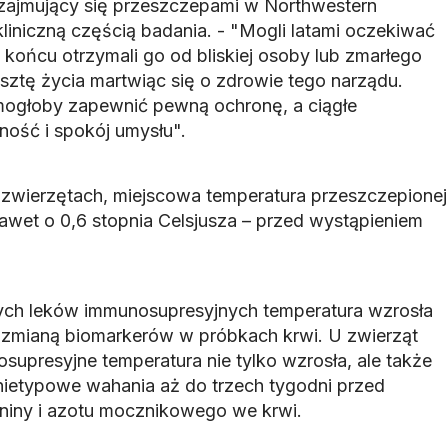
 zajmujący się przeszczepami w Northwestern
kliniczną częścią badania. - "Mogli latami oczekiwać
końcu otrzymali go od bliskiej osoby lub zmarłego
sztę życia martwiąc się o zdrowie tego narządu.
ogłoby zapewnić pewną ochronę, a ciągłe
ość i spokój umysłu".
zwierzętach, miejscowa temperatura przeszczepionej
nawet o 0,6 stopnia Celsjusza – przed wystąpieniem
cych leków immunosupresyjnych temperatura wzrosła
d zmianą biomarkerów w próbkach krwi. U zwierząt
supresyjne temperatura nie tylko wzrosła, ale także
etypowe wahania aż do trzech tygodni przed
niny i azotu mocznikowego we krwi.