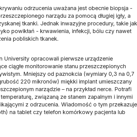
krywaniu odrzucenia uważana jest obecnie biopsja -
przeszczepionego narządu za pomocą długiej igły, a
yskanej tkanki. Jednak inwazyjne procedury, takie ja
zyko powikłań - krwawienia, infekcji, bólu czy nawet
nia pobliskich tkanek.
 University opracowali pierwsze urządzenie
jące ciągłe monitorowanie stanu przeszczepionych
wistym. Mniejszy od paznokcia (wymiary 0,3 na 0,7
grubość 220 mikronów) miękki implant umieszczany
szczepionym narządzie – na przykład nerce. Potrafi
temperaturę, związaną ze stanem zapalnym i innymi
ikającymi z odrzucenia. Wiadomość o tym przekazuje
) na tablet czy telefon komórkowy pacjenta lub