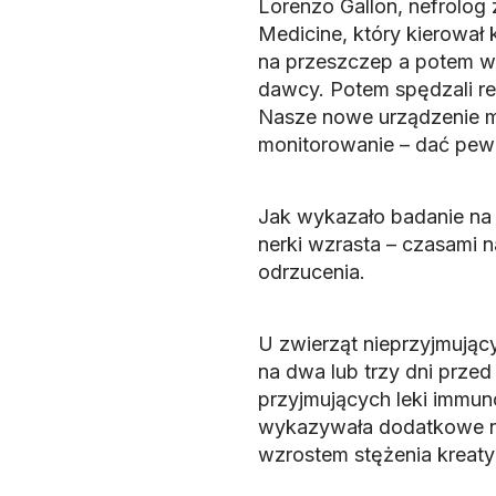
Lorenzo Gallon, nefrolog
Medicine, który kierował 
na przeszczep a potem w 
dawcy. Potem spędzali re
Nasze nowe urządzenie m
monitorowanie – dać pewn
Jak wykazało badanie na 
nerki wzrasta – czasami 
odrzucenia.
U zwierząt nieprzyjmują
na dwa lub trzy dni prze
przyjmujących leki immuno
wykazywała dodatkowe ni
wzrostem stężenia kreaty