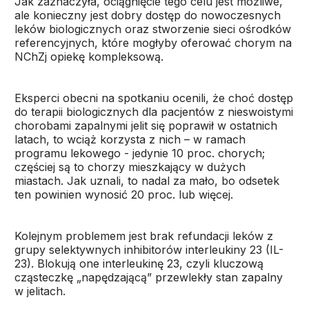
Jak zaznaczyła, ociągnięcie tego celu jest możliwe,
ale konieczny jest dobry dostęp do nowoczesnych
leków biologicznych oraz stworzenie sieci ośrodków
referencyjnych, które mogłyby oferować chorym na
NChZj opiekę kompleksową.
Eksperci obecni na spotkaniu ocenili, że choć dostęp
do terapii biologicznych dla pacjentów z nieswoistymi
chorobami zapalnymi jelit się poprawił w ostatnich
latach, to wciąż korzysta z nich – w ramach
programu lekowego - jedynie 10 proc. chorych;
częściej są to chorzy mieszkający w dużych
miastach. Jak uznali, to nadal za mało, bo odsetek
ten powinien wynosić 20 proc. lub więcej.
Kolejnym problemem jest brak refundacji leków z
grupy selektywnych inhibitorów interleukiny 23 (IL-
23). Blokują one interleukinę 23, czyli kluczową
cząsteczkę „napędzającą” przewlekły stan zapalny
w jelitach.