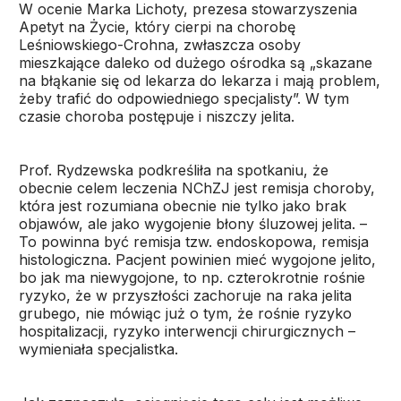
W ocenie Marka Lichoty, prezesa stowarzyszenia
Apetyt na Życie, który cierpi na chorobę
Leśniowskiego-Crohna, zwłaszcza osoby
mieszkające daleko od dużego ośrodka są „skazane
na błąkanie się od lekarza do lekarza i mają problem,
żeby trafić do odpowiedniego specjalisty”. W tym
czasie choroba postępuje i niszczy jelita.
Prof. Rydzewska podkreśliła na spotkaniu, że
obecnie celem leczenia NChZJ jest remisja choroby,
która jest rozumiana obecnie nie tylko jako brak
objawów, ale jako wygojenie błony śluzowej jelita. –
To powinna być remisja tzw. endoskopowa, remisja
histologiczna. Pacjent powinien mieć wygojone jelito,
bo jak ma niewygojone, to np. czterokrotnie rośnie
ryzyko, że w przyszłości zachoruje na raka jelita
grubego, nie mówiąc już o tym, że rośnie ryzyko
hospitalizacji, ryzyko interwencji chirurgicznych –
wymieniała specjalistka.