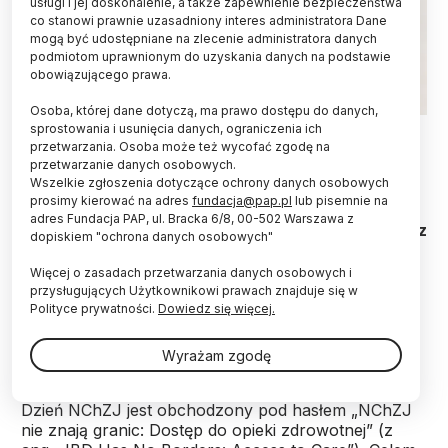
usługi i jej doskonalenie, a także zapewnienie bezpieczeństwa
co stanowi prawnie uzasadniony interes administratora Dane
mogą być udostępniane na zlecenie administratora danych
podmiotom uprawnionym do uzyskania danych na podstawie
obowiązującego prawa.
Osoba, której dane dotyczą, ma prawo dostępu do danych,
Fot. Adobe Stock
sprostowania i usunięcia danych, ograniczenia ich
przetwarzania. Osoba może też wycofać zgodę na
przetwarzanie danych osobowych.
Nieswoiste choroby zapalne jelit (NChZJ), które
Wszelkie zgłoszenia dotyczące ochrony danych osobowych
dotyczą głównie ludzi młodych, powinny być
prosimy kierować na adres
fundacja@pap.pl
lub pisemnie na
leczone skutecznie, niezależnie od miejsca
adres Fundacja PAP, ul. Bracka 6/8, 00-502 Warszawa z
zamieszkania pacjentów – przypominają eksperci z
dopiskiem "ochrona danych osobowych"
okazji Światowego Dnia Nieswoistych Chorób
Zapalnych Jelit, który przypada 19 maja.
Więcej o zasadach przetwarzania danych osobowych i
przysługujących Użytkownikowi prawach znajduje się w
Polityce prywatności.
Dowiedz się więcej.
Jak podkreślają, w Polsce wciąż brakuje
kompleksowej opieki nad tą grupą pacjentów oraz
Wyrażam zgodę
sieci specjalistycznych, referencyjnych ośrodków,
które mogłyby ją świadczyć. W 2026 r. Światowy
Dzień NChZJ jest obchodzony pod hasłem „NChZJ
nie znają granic: Dostęp do opieki zdrowotnej” (z