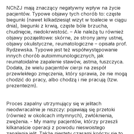
NChZJ mają znaczący negatywny wpływ na życie
pacjentów. Typowe objawy tych chorób to: częste
biegunki (nawet kilkadziesiąt wizyt w toalecie w ciągu
dnia), biegunki z krwią, częste bóle brzucha,
chudnięcie, niedokrwistość. – Ale należą tu również
objawy pozajelitowe: skórne, ze strony jamy ustnej,
objawy okulistyczne, reumatologiczne – opisała prof.
Rydzewska. Typowe jest też współwystępowanie
innych chorób autoimmunologicznych, jak
reumatoidalne zapalenie stawów, astma, łuszczyca.
Dodała, że wielu pacjentów cierpi na zespół
przewlekłego zmęczenia, który sprawia, że nie mogą
chodzić do pracy, albo chodzą i nie pracują (tzw.
prezenteizm).
Proces zapalny utrzymujący się w jelitach
nieodwracalnie je niszczy: pojawiają się przetoki
(również w okolicach intymnych), zwłóknienia,
zwężenia. - My mamy pacjentów, którzy przeszli
kilkanaście operacji z powodu nieswoistego
zapalenia jelit. Także niestety czasami kończy się to