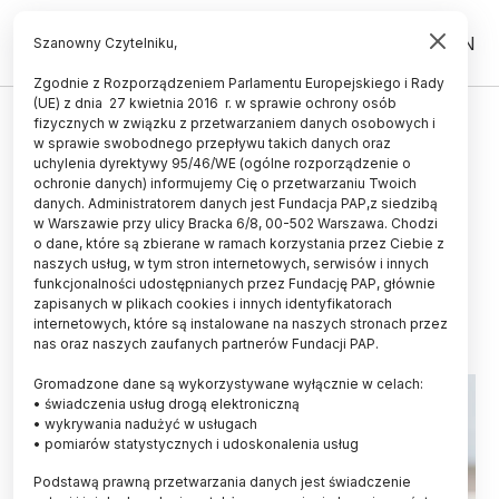
PL
EN
Szanowny Czytelniku,
Zgodnie z Rozporządzeniem Parlamentu Europejskiego i Rady
(UE) z dnia 27 kwietnia 2016 r. w sprawie ochrony osób
ZDROWIE
fizycznych w związku z przetwarzaniem danych osobowych i
w sprawie swobodnego przepływu takich danych oraz
Eksperci: nieswoiste choroby
uchylenia dyrektywy 95/46/WE (ogólne rozporządzenie o
zapalne jelit powinny być dobrze
ochronie danych) informujemy Cię o przetwarzaniu Twoich
danych. Administratorem danych jest Fundacja PAP,z siedzibą
leczone, niezależnie od miejsca
w Warszawie przy ulicy Bracka 6/8, 00-502 Warszawa. Chodzi
o dane, które są zbierane w ramach korzystania przez Ciebie z
zamieszkania pacjenta
naszych usług, w tym stron internetowych, serwisów i innych
funkcjonalności udostępnianych przez Fundację PAP, głównie
19.05.2026
aktualizacja: 19.05.2026
zapisanych w plikach cookies i innych identyfikatorach
5 minut czytania
internetowych, które są instalowane na naszych stronach przez
nas oraz naszych zaufanych partnerów Fundacji PAP.
Gromadzone dane są wykorzystywane wyłącznie w celach:
• świadczenia usług drogą elektroniczną
• wykrywania nadużyć w usługach
• pomiarów statystycznych i udoskonalenia usług
Podstawą prawną przetwarzania danych jest świadczenie