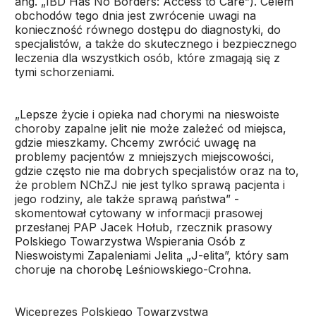
ang. „IBD Has No Borders: Access to Care”). Celem
obchodów tego dnia jest zwrócenie uwagi na
konieczność równego dostępu do diagnostyki, do
specjalistów, a także do skutecznego i bezpiecznego
leczenia dla wszystkich osób, które zmagają się z
tymi schorzeniami.
„Lepsze życie i opieka nad chorymi na nieswoiste
choroby zapalne jelit nie może zależeć od miejsca,
gdzie mieszkamy. Chcemy zwrócić uwagę na
problemy pacjentów z mniejszych miejscowości,
gdzie często nie ma dobrych specjalistów oraz na to,
że problem NChZJ nie jest tylko sprawą pacjenta i
jego rodziny, ale także sprawą państwa” -
skomentował cytowany w informacji prasowej
przesłanej PAP Jacek Hołub, rzecznik prasowy
Polskiego Towarzystwa Wspierania Osób z
Nieswoistymi Zapaleniami Jelita „J-elita”, który sam
choruje na chorobę Leśniowskiego-Crohna.
Wiceprezes Polskiego Towarzystwa