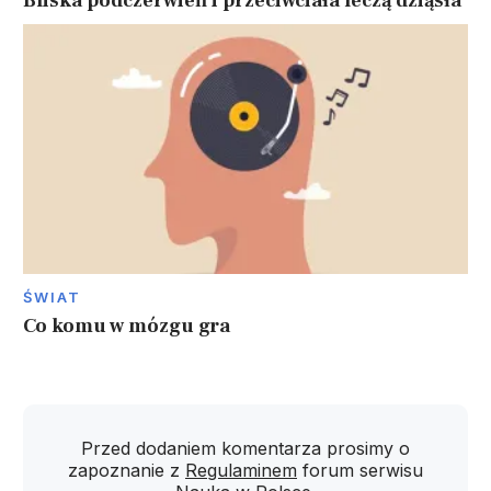
Bliska podczerwień i przeciwciała leczą dziąsła
ŚWIAT
Co komu w mózgu gra
Przed dodaniem komentarza prosimy o
zapoznanie z
Regulaminem
forum serwisu