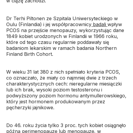
w ciążę zachodzi.
Dr Terhi Piltonen ze Szpitala Uniwersyteckiego w
Oulu (Finlandia) i jej współpracownicy
badali
wpływ
PCOS na przejście menopauzy, wykorzystując dane
1849 kobiet urodzonych w Finlandii w 1966 roku,
które od tego czasu regularnie poddawały się
badaniom lekarskim w ramach badania Northern
Finland Birth Cohort.
W wieku 31 lat 380 z nich spełniało kryteria PCOS,
co oznaczało, że miały co najmniej dwie z trzech
charakterystycznych cech: nieregularne miesiączki
lub ich brak, wysoki poziom testosteronu i
podwyższony poziom hormonu antymullerowskiego,
który jest hormonem produkowanym przez
pęcherzyki jajnikowe.
Do 46. roku życia tylko 3 proc. tych kobiet osiągnęło
późną perimenopauzę lub menopauzę, w