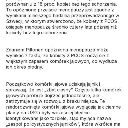
porównaniu z 18 proc. kobiet bez tego schorzenia.
To opóźnione przejście menopauzy jest zgodne z
wynikami mniejszego badania przeprowadzonego w
Szwecji, w którym stwierdzono, że kobiety z PCOS
osiągały menopauzę średnio cztery lata później niż
kobiety bez tego schorzenia.
Zdaniem Piltonen opóźniona menopauza może
wynikać z faktu, że kobiety z PCOS rodzą się z
większym zapasem komórek jajowych, co wydłuża
ich okres płodny.
Początkowo komórki jajowe uciskają jajnik i
sprawiają, że jest „zbyt ciasny”. Często kilka komórek
jajowych próbuje dojrzeć jednocześnie, ale
zatrzymuje się w rozwoju z braku miejsca. Te
niedorozwinięte komórki jajowe wyglądają jak ciemne
plamy na USG i były wcześniej błędnie
identyfikowane jako torbiele, stąd myląca nazwa
„zespół policystycznych jajników”, która wkrótce ma