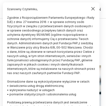
PL
EN
Szanowny Czytelniku,
Zgodnie z Rozporządzeniem Parlamentu Europejskiego i Rady
(UE) z dnia 27 kwietnia 2016 r. w sprawie ochrony osób
ŚWIAT
fizycznych w związku z przetwarzaniem danych osobowych i
w sprawie swobodnego przepływu takich danych oraz
Zespół policystycznych jajników
uchylenia dyrektywy 95/46/WE (ogólne rozporządzenie o
opóźnia menopauzę
ochronie danych) informujemy Cię o przetwarzaniu Twoich
danych. Administratorem danych jest Fundacja PAP,z siedzibą
w Warszawie przy ulicy Bracka 6/8, 00-502 Warszawa. Chodzi
15.05.2026
aktualizacja: 15.05.2026
o dane, które są zbierane w ramach korzystania przez Ciebie z
3 minuty czytania
naszych usług, w tym stron internetowych, serwisów i innych
funkcjonalności udostępnianych przez Fundację PAP, głównie
zapisanych w plikach cookies i innych identyfikatorach
internetowych, które są instalowane na naszych stronach przez
nas oraz naszych zaufanych partnerów Fundacji PAP.
Gromadzone dane są wykorzystywane wyłącznie w celach:
• świadczenia usług drogą elektroniczną
• wykrywania nadużyć w usługach
• pomiarów statystycznych i udoskonalenia usług
Podstawą prawną przetwarzania danych jest świadczenie