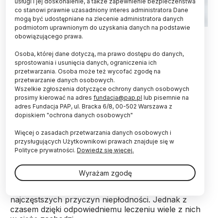
usługi i jej doskonalenie, a także zapewnienie bezpieczeństwa
co stanowi prawnie uzasadniony interes administratora Dane
mogą być udostępniane na zlecenie administratora danych
podmiotom uprawnionym do uzyskania danych na podstawie
Fot. Adobe Stock
obowiązującego prawa.
Zespół policystycznych jajników (PCOS)
Osoba, której dane dotyczą, ma prawo dostępu do danych,
wprawdzie utrudnia młodym kobietom zajście w
sprostowania i usunięcia danych, ograniczenia ich
przetwarzania. Osoba może też wycofać zgodę na
ciążę, ale jednocześnie opóźnia okres
przetwarzanie danych osobowych.
okołomenopauzalny i umożliwia zajście w ciążę w
Wszelkie zgłoszenia dotyczące ochrony danych osobowych
późniejszym wieku – informuje pismo „Acta
prosimy kierować na adres
fundacja@pap.pl
lub pisemnie na
Obstetricia et Gynecologica Scandinavica”.
adres Fundacja PAP, ul. Bracka 6/8, 00-502 Warszawa z
dopiskiem "ochrona danych osobowych"
Zespół policystycznych jajników (PCOS) to
Więcej o zasadach przetwarzania danych osobowych i
zaburzenie hormonalne dotyczące 10-20 proc.
przysługujących Użytkownikowi prawach znajduje się w
kobiet. Jego typowe objawy to nieregularne cykle,
Polityce prywatności.
Dowiedz się więcej.
zaburzenia owulacji, nadmiar androgenów i
charakterystyczny obraz jajników z licznymi małymi
Wyrażam zgodę
pęcherzykami w USG. Dotknięte PCOS kobiety mają
problemy z zajściem w ciążę - to jedna z
najczęstszych przyczyn niepłodności. Jednak z
czasem dzięki odpowiedniemu leczeniu wiele z nich