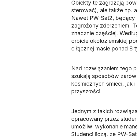
Obiekty te zagrażają bow
sterować), ale także np.
Nawet PW-Sat2, będący za
zagrożony zderzeniem. Te
znacznie częściej. Wedłu
orbicie okołoziemskiej po
o łącznej masie ponad 8 ty
Nad rozwiązaniem tego p
szukają sposobów zarówn
kosmicznych śmieci, jak 
przyszłości.
Jednym z takich rozwiąza
opracowany przez studen
umożliwi wykonanie manew
Studenci liczą, że PW-Sat