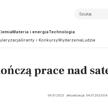
Ziemia
Materia i energia
Technologia
ularyzacja
Granty i Konkursy
Wydarzenia
Ludzie
ńczą prace nad sate
04.01.2023
aktualizacja: 04.01.2023
4