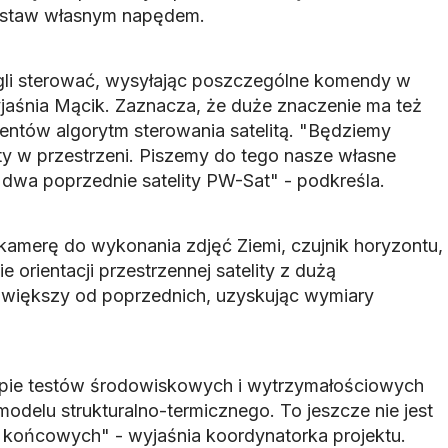
staw własnym napędem.
i sterować, wysyłając poszczególne komendy w
yjaśnia Mącik. Zaznacza, że duże znaczenie ma też
ntów algorytm sterowania satelitą. "Będziemy
ity w przestrzeni. Piszemy do tego nasze własne
 dwa poprzednie satelity PW-Sat" - podkreśla.
kamerę do wykonania zdjęć Ziemi, czujnik horyzontu,
e orientacji przestrzennej satelity z dużą
 większy od poprzednich, uzyskując wymiary
apie testów środowiskowych i wytrzymałościowych
 modelu strukturalno-termicznego. To jeszcze nie jest
 z końcowych" - wyjaśnia koordynatorka projektu.