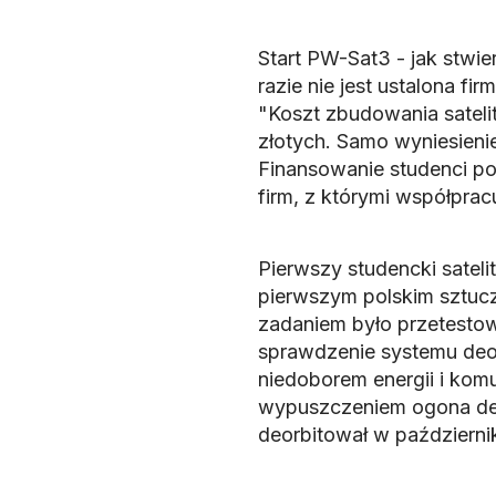
Start PW-Sat3 - jak stwie
razie nie jest ustalona fi
"Koszt zbudowania satelit
złotych. Samo wyniesienie
Finansowanie studenci poz
firm, z którymi współpracu
Pierwszy studencki sateli
pierwszym polskim sztucz
zadaniem było przetestow
sprawdzenie systemu deorb
niedoborem energii i kom
wypuszczeniem ogona dep
deorbitował w październi