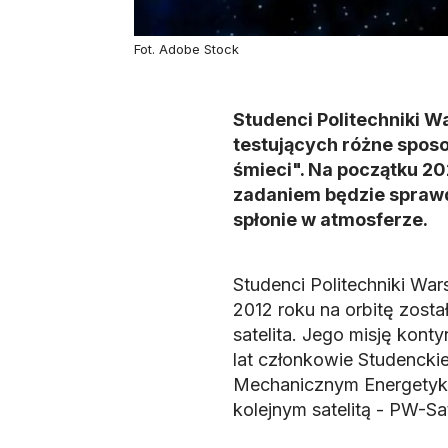
Fot. Adobe Stock
Studenci Politechniki W
testujących różne spos
śmieci". Na początku 20
zadaniem będzie sprawdz
spłonie w atmosferze.
Studenci Politechniki War
2012 roku na orbitę zosta
satelita. Jego misję kont
lat członkowie Studencki
Mechanicznym Energetyki 
kolejnym satelitą - PW-Sa