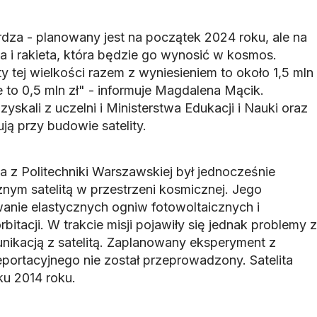
rdza - planowany jest na początek 2024 roku, ale na
rma i rakieta, która będzie go wynosić w kosmos.
y tej wielkości razem z wyniesieniem to około 1,5 mln
 to 0,5 mln zł" - informuje Magdalena Mącik.
yskali z uczelni i Ministerstwa Edukacji i Nauki oraz
ją przy budowie satelity.
ta z Politechniki Warszawskiej był jednocześnie
nym satelitą w przestrzeni kosmicznej. Jego
anie elastycznych ogniw fotowoltaicznych i
itacji. W trakcie misji pojawiły się jednak problemy z
unikacją z satelitą. Zaplanowany eksperyment z
ortacyjnego nie został przeprowadzony. Satelita
ku 2014 roku.