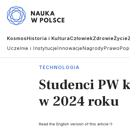
Kosmos
Historia i Kultura
Człowiek
Zdrowie
Życie
Uczelnie i Instytucje
Innowacje
Nagrody
Prawo
Pop
TECHNOLOGIA
Studenci PW ko
w 2024 roku
Read the English version of this article