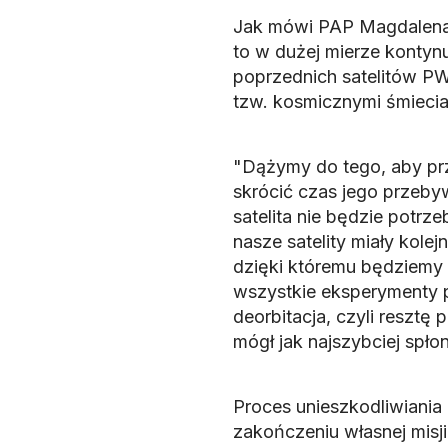
Jak mówi PAP Magdalena 
to w dużej mierze kontyn
poprzednich satelitów PW
tzw. kosmicznymi śmiecia
"Dążymy do tego, aby przys
skrócić czas jego przebyw
satelita nie będzie potr
nasze satelity miały kole
dzięki któremu będziemy 
wszystkie eksperymenty 
deorbitacja, czyli resztę 
mógł jak najszybciej spł
Proces unieszkodliwiania 
zakończeniu własnej misji 