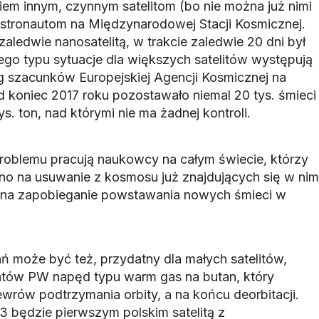
iem innym, czynnym satelitom (bo nie można już nimi
 astronautom na Międzynarodowej Stacji Kosmicznej.
ledwie nanosatelitą, w trakcie zaledwie 20 dni był
go typu sytuacje dla większych satelitów występują
g szacunków Europejskiej Agencji Kosmicznej na
d koniec 2017 roku pozostawało niemal 20 tys. śmieci
s. ton, nad którymi nie ma żadnej kontroli.
roblemu pracują naukowcy na całym świecie, którzy
o na usuwanie z kosmosu już znajdujących się w nim
i na zapobieganie powstawania nowych śmieci w
ń może być też, przydatny dla małych satelitów,
tów PW napęd typu warm gas na butan, który
rów podtrzymania orbity, a na końcu deorbitacji.
3 będzie pierwszym polskim satelitą z