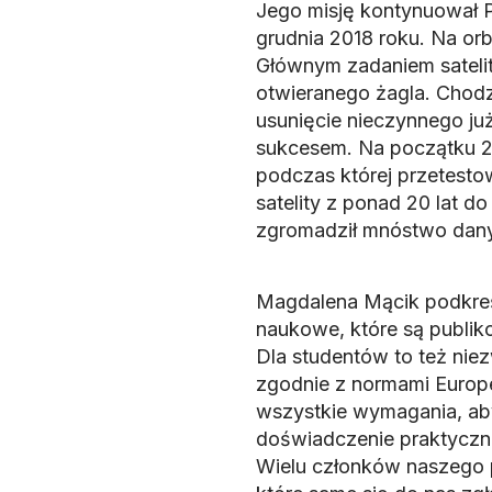
Jego misję kontynuował P
grudnia 2018 roku. Na orb
Głównym zadaniem satelity
otwieranego żagla. Chodz
usunięcie nieczynnego już 
sukcesem. Na początku 20
podczas której przetestow
satelity z ponad 20 lat d
zgromadził mnóstwo dany
Magdalena Mącik podkreś
naukowe, które są publi
Dla studentów to też nie
zgodnie z normami Europe
wszystkie wymagania, aby
doświadczenie praktyczne
Wielu członków naszego p