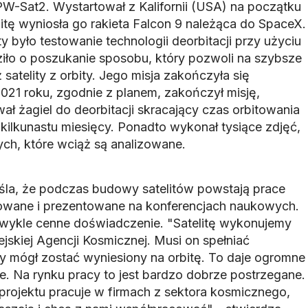
W-Sat2. Wystartował z Kalifornii (USA) na początku
itę wyniosła go rakieta Falcon 9 należąca do SpaceX.
 było testowanie technologii deorbitacji przy użyciu
iło o poszukanie sposobu, który pozwoli na szybsze
satelity z orbity. Jego misja zakończyła się
21 roku, zgodnie z planem, zakończył misję,
ał żagiel do deorbitacji skracający czas orbitowania
o kilkunastu miesięcy. Ponadto wykonał tysiące zdjęć,
ch, które wciąż są analizowane.
la, że podczas budowy satelitów powstają prace
kowane i prezentowane na konferencjach naukowych.
zwykle cenne doświadczenie. "Satelitę wykonujemy
jskiej Agencji Kosmicznej. Musi on spełniać
 mógł zostać wyniesiony na orbitę. To daje ogromne
. Na rynku pracy to jest bardzo dobrze postrzegane.
rojektu pracuje w firmach z sektora kosmicznego,