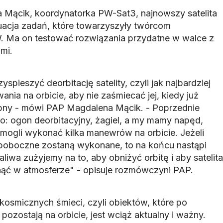
Mącik, koordynatorka PW-Sat3, najnowszy satelita
uacja zadań, które towarzyszyły twórcom
. Ma on testować rozwiązania przydatne w walce z
mi.
pieszyć deorbitację satelity, czyli jak najbardziej
ania na orbicie, aby nie zaśmiecać jej, kiedy już
zebny - mówi PAP Magdalena Mącik. - Poprzednie
jno: ogon deorbitacyjny, żagiel, a my mamy napęd,
mogli wykonać kilka manewrów na orbicie. Jeżeli
poboczne zostaną wykonane, to na końcu nastąpi
paliwa zużyjemy na to, aby obniżyć orbitę i aby satelita
onąć w atmosferze" - opisuje rozmówczyni PAP.
kosmicznych śmieci, czyli obiektów, które po
pozostają na orbicie, jest wciąż aktualny i ważny.