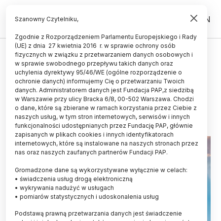
PL
EN
Szanowny Czytelniku,
Zgodnie z Rozporządzeniem Parlamentu Europejskiego i Rady
(UE) z dnia 27 kwietnia 2016 r. w sprawie ochrony osób
ŚWIAT
fizycznych w związku z przetwarzaniem danych osobowych i
w sprawie swobodnego przepływu takich danych oraz
Naukowcy: w upalnej Europie
uchylenia dyrektywy 95/46/WE (ogólne rozporządzenie o
rośnie zanieczyszczenie ozonem
ochronie danych) informujemy Cię o przetwarzaniu Twoich
danych. Administratorem danych jest Fundacja PAP,z siedzibą
w Warszawie przy ulicy Bracka 6/8, 00-502 Warszawa. Chodzi
21.07.2022
aktualizacja: 21.07.2022
o dane, które są zbierane w ramach korzystania przez Ciebie z
2 minuty czytania
naszych usług, w tym stron internetowych, serwisów i innych
funkcjonalności udostępnianych przez Fundację PAP, głównie
zapisanych w plikach cookies i innych identyfikatorach
internetowych, które są instalowane na naszych stronach przez
nas oraz naszych zaufanych partnerów Fundacji PAP.
Gromadzone dane są wykorzystywane wyłącznie w celach:
• świadczenia usług drogą elektroniczną
• wykrywania nadużyć w usługach
• pomiarów statystycznych i udoskonalenia usług
Podstawą prawną przetwarzania danych jest świadczenie