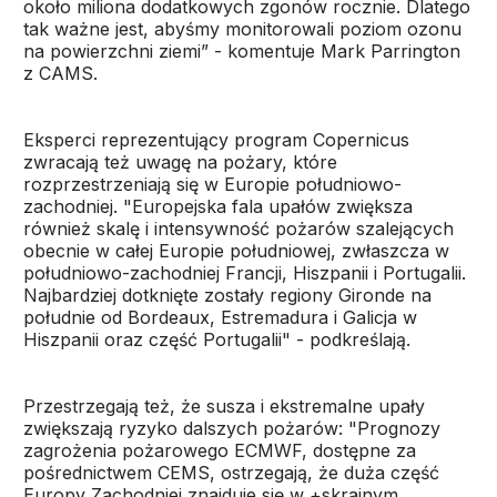
około miliona dodatkowych zgonów rocznie. Dlatego
tak ważne jest, abyśmy monitorowali poziom ozonu
na powierzchni ziemi” - komentuje Mark Parrington
z CAMS.
Eksperci reprezentujący program Copernicus
zwracają też uwagę na pożary, które
rozprzestrzeniają się w Europie południowo-
zachodniej. "Europejska fala upałów zwiększa
również skalę i intensywność pożarów szalejących
obecnie w całej Europie południowej, zwłaszcza w
południowo-zachodniej Francji, Hiszpanii i Portugalii.
Najbardziej dotknięte zostały regiony Gironde na
południe od Bordeaux, Estremadura i Galicja w
Hiszpanii oraz część Portugalii" - podkreślają.
Przestrzegają też, że susza i ekstremalne upały
zwiększają ryzyko dalszych pożarów: "Prognozy
zagrożenia pożarowego ECMWF, dostępne za
pośrednictwem CEMS, ostrzegają, że duża część
Europy Zachodniej znajduje się w +skrajnym