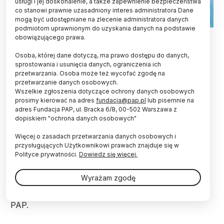
usługi i jej doskonalenie, a także zapewnienie bezpieczeństwa
co stanowi prawnie uzasadniony interes administratora Dane
mogą być udostępniane na zlecenie administratora danych
podmiotom uprawnionym do uzyskania danych na podstawie
Adobe Stock
obowiązującego prawa.
Na dużym obszarze Europy wzrasta stężenie
Osoba, której dane dotyczą, ma prawo dostępu do danych,
ozonu przy powierzchni ziemi. Przed zjawiskiem,
sprostowania i usunięcia danych, ograniczenia ich
przetwarzania. Osoba może też wycofać zgodę na
które wiąże się z wysokimi temperaturami,
przetwarzanie danych osobowych.
ostrzegają eksperci z Copernicus Atmosphere
Wszelkie zgłoszenia dotyczące ochrony danych osobowych
Monitoring Service. Ozon blisko ziemi jest
prosimy kierować na adres
fundacja@pap.pl
lub pisemnie na
zanieczyszczeniem i może szkodzić zdrowiu.
adres Fundacja PAP, ul. Bracka 6/8, 00-502 Warszawa z
dopiskiem "ochrona danych osobowych"
Naukowcy z Copernicus Atmosphere Monitoring
Więcej o zasadach przetwarzania danych osobowych i
Service (CAMS) ostrzegają przed bardzo wysokim
przysługujących Użytkownikowi prawach znajduje się w
poziomem zanieczyszczenia ozonem. "W ciągu
Polityce prywatności.
Dowiedz się więcej.
najbliższych kilku dni zanieczyszczenie,
spowodowane falą upałów w południowej Europie,
Wyrażam zgodę
może także dotknąć regiony północno-zachodnie" -
przekazano z informacji prasowej, udostępnionej
PAP.