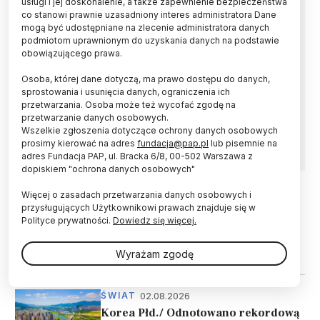
usługi i jej doskonalenie, a także zapewnienie bezpieczeństwa
oddechowych
co stanowi prawnie uzasadniony interes administratora Dane
mogą być udostępniane na zlecenie administratora danych
podmiotom uprawnionym do uzyskania danych na podstawie
Podczas fal upałów wzrasta stężenie ozonu
obowiązującego prawa.
przy powierzchni Ziemi, ponieważ reakcje
fotochemiczne związane z jego produkcją są
Osoba, której dane dotyczą, ma prawo dostępu do danych,
zależne od temperatury - wyjaśnia prof. Janusz
sprostowania i usunięcia danych, ograniczenia ich
Krzyścin z IGF PAN. Wyższa koncentracja tego
przetwarzania. Osoba może też wycofać zgodę na
gazu jest szkodliwa dla dróg oddechowych oraz
przetwarzanie danych osobowych.
błon śluzowych.
Wszelkie zgłoszenia dotyczące ochrony danych osobowych
prosimy kierować na adres
fundacja@pap.pl
lub pisemnie na
adres Fundacja PAP, ul. Bracka 6/8, 00-502 Warszawa z
dopiskiem "ochrona danych osobowych"
Więcej o zasadach przetwarzania danych osobowych i
02.08.2026
ŚWIAT
przysługujących Użytkownikowi prawach znajduje się w
Polityce prywatności.
Dowiedz się więcej.
Włochy/ Ekstremalne upały w całym
kraju, rekordowa liczba miast z
najwyższym stopniem alarmu
Wyrażam zgodę
02.08.2026
ŚWIAT
Korea Płd./ Odnotowano rekordową