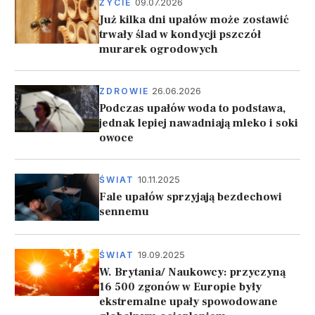
09.07.2026
ŻYCIE
Już kilka dni upałów może zostawić
trwały ślad w kondycji pszczół
murarek ogrodowych
26.06.2026
ZDROWIE
Podczas upałów woda to podstawa,
jednak lepiej nawadniają mleko i soki
owoce
10.11.2025
ŚWIAT
Fale upałów sprzyjają bezdechowi
sennemu
19.09.2025
ŚWIAT
W. Brytania/ Naukowcy: przyczyną
16 500 zgonów w Europie były
ekstremalne upały spowodowane