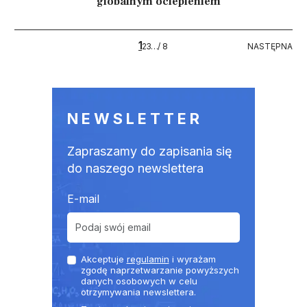
globalnym ociepleniem
Stronicowanie
1
8
NASTĘPNA
2
3
…
/ 8
NASTĘPNA
NEWSLETTER
Zapraszamy do zapisania się
do naszego newslettera
E-mail
Akceptuje
regulamin
i wyrażam
zgodę naprzetwarzanie powyższych
danych osobowych w celu
otrzymywania newslettera.