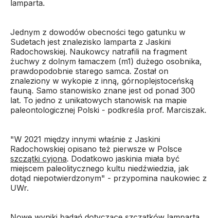
lamparta.
Jednym z dowodów obecności tego gatunku w
Sudetach jest znalezisko lamparta z Jaskini
Radochowskiej. Naukowcy natrafili na fragment
żuchwy z dolnym łamaczem (m1) dużego osobnika,
prawdopodobnie starego samca. Został on
znaleziony w wykopie z inną, górnoplejstoceńską
fauną. Samo stanowisko znane jest od ponad 300
lat. To jedno z unikatowych stanowisk na mapie
paleontologicznej Polski - podkreśla prof. Marciszak.
"W 2021 między innymi właśnie z Jaskini
Radochowskiej opisano też pierwsze w Polsce
szczątki cyjona
. Dodatkowo jaskinia miała być
miejscem paleolitycznego kultu niedźwiedzia, jak
dotąd niepotwierdzonym" - przypomina naukowiec z
UWr.
Nowe wyniki badań dotyczące szczątków lamparta