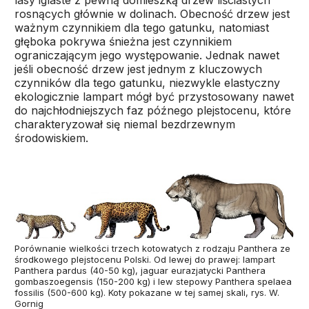
lasy iglaste z pewną domieszką drzew liściastych
rosnących głównie w dolinach. Obecność drzew jest
ważnym czynnikiem dla tego gatunku, natomiast
głęboka pokrywa śnieżna jest czynnikiem
ograniczającym jego występowanie. Jednak nawet
jeśli obecność drzew jest jednym z kluczowych
czynników dla tego gatunku, niezwykle elastyczny
ekologicznie lampart mógł być przystosowany nawet
do najchłodniejszych faz późnego plejstocenu, które
charakteryzował się niemal bezdrzewnym
środowiskiem.
Porównanie wielkości trzech kotowatych z rodzaju Panthera ze
środkowego plejstocenu Polski. Od lewej do prawej: lampart
Panthera pardus (40-50 kg), jaguar eurazjatycki Panthera
gombaszoegensis (150-200 kg) i lew stepowy Panthera spelaea
fossilis (500-600 kg). Koty pokazane w tej samej skali, rys. W.
Gornig