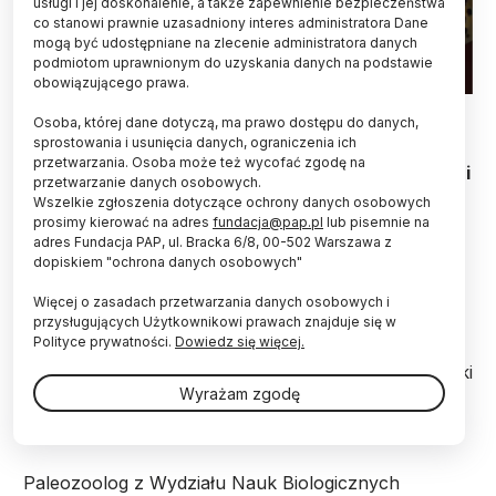
usługi i jej doskonalenie, a także zapewnienie bezpieczeństwa
co stanowi prawnie uzasadniony interes administratora Dane
mogą być udostępniane na zlecenie administratora danych
podmiotom uprawnionym do uzyskania danych na podstawie
obowiązującego prawa.
Scena konfliktu między lampartem a górnoplejstoceńskim
Osoba, której dane dotyczą, ma prawo dostępu do danych,
konkurentem, wilkiem jaskiniowym. Rysunek W. Gornig (fragm.)
sprostowania i usunięcia danych, ograniczenia ich
przetwarzania. Osoba może też wycofać zgodę na
Szczątki kopalnego lamparta, znalezione w Jaskini
przetwarzanie danych osobowych.
Radochowskiej (Dolny Śląsk), mają 43-42 tys. lat -
Wszelkie zgłoszenia dotyczące ochrony danych osobowych
ustalili naukowcy z Polski i Włoch. Sugerują, że w
prosimy kierować na adres
fundacja@pap.pl
lub pisemnie na
czasach występowania tego drapieżnika klimat
adres Fundacja PAP, ul. Bracka 6/8, 00-502 Warszawa z
regionu był względnie ciepły i wilgotny.
dopiskiem "ochrona danych osobowych"
Więcej o zasadach przetwarzania danych osobowych i
przysługujących Użytkownikowi prawach znajduje się w
Wiek szczątków drapieżnika określili naukowcy z
Polityce prywatności.
Dowiedz się więcej.
Uniwersytetu Wrocławskiego, Uniwersytetu
Przyrodniczego we Wrocławiu, Instytutu Systematyki
i Ewolucji Zwierząt PAN w Krakowie i z włoskiego
Wyrażam zgodę
Uniwersytetu w Bolonii.
Paleozoolog z Wydziału Nauk Biologicznych