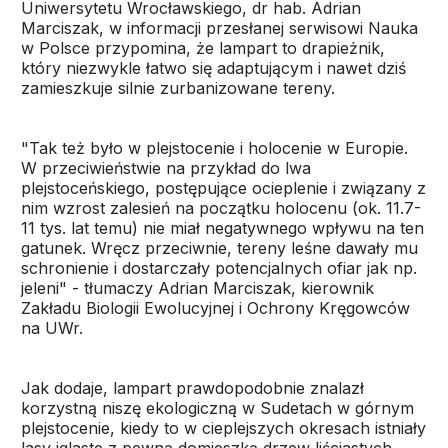
Uniwersytetu Wrocławskiego, dr hab. Adrian
Marciszak, w informacji przesłanej serwisowi Nauka
w Polsce przypomina, że lampart to drapieżnik,
który niezwykle łatwo się adaptującym i nawet dziś
zamieszkuje silnie zurbanizowane tereny.
"Tak też było w plejstocenie i holocenie w Europie.
W przeciwieństwie na przykład do lwa
plejstoceńskiego, postępujące ocieplenie i związany z
nim wzrost zalesień na początku holocenu (ok. 11.7-
11 tys. lat temu) nie miał negatywnego wpływu na ten
gatunek. Wręcz przeciwnie, tereny leśne dawały mu
schronienie i dostarczały potencjalnych ofiar jak np.
jeleni" - tłumaczy Adrian Marciszak, kierownik
Zakładu Biologii Ewolucyjnej i Ochrony Kręgowców
na UWr.
Jak dodaje, lampart prawdopodobnie znalazł
korzystną niszę ekologiczną w Sudetach w górnym
plejstocenie, kiedy to w cieplejszych okresach istniały