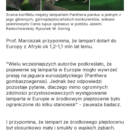
Scena konfliktu między lampartem Panthera pardus a jednym z
jego głównych, górnoplejstoceńskich konkurentów, wilkami
jaskiniowymi Canis lupus spelaeus w pobliżu Jaskini
Radochowskiej. Rysunek W. Gornig
Prof. Marciszak przypomina, że lampart dotarł do
Europy z Afryki ok 1,2-1,1 mln lat temu.
"Wielu wcześniejszych autorów podkreślało, że
pojawienie się lamparta w Europie mogło wywrzeć
presję na jaguara euroazjatyckiego (Panthera
gombaszoegensis). Jednak bez odpowiedzi
pozostaje pytanie, dlaczego mimo ogromnych
zdolności przystosowawczych występowanie
lamparta w Europie w środkowym plejstocenie było
ograniczone do kilku stanowisk" - zauważa badacz.
I przypomina, że lampart ze środkowego plejstocenu
był stosunkowo mały i smukły o wąskich zębach.