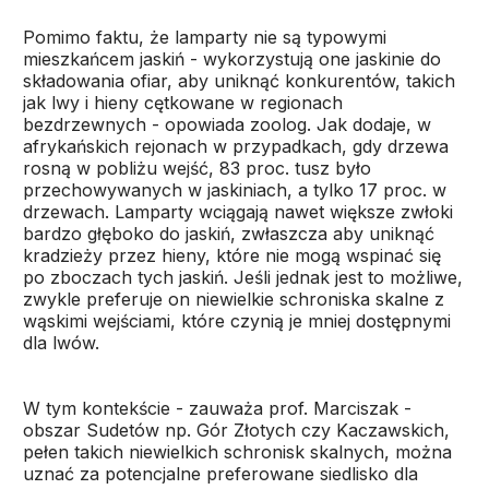
Pomimo faktu, że lamparty nie są typowymi
mieszkańcem jaskiń - wykorzystują one jaskinie do
składowania ofiar, aby uniknąć konkurentów, takich
jak lwy i hieny cętkowane w regionach
bezdrzewnych - opowiada zoolog. Jak dodaje, w
afrykańskich rejonach w przypadkach, gdy drzewa
rosną w pobliżu wejść, 83 proc. tusz było
przechowywanych w jaskiniach, a tylko 17 proc. w
drzewach. Lamparty wciągają nawet większe zwłoki
bardzo głęboko do jaskiń, zwłaszcza aby uniknąć
kradzieży przez hieny, które nie mogą wspinać się
po zboczach tych jaskiń. Jeśli jednak jest to możliwe,
zwykle preferuje on niewielkie schroniska skalne z
wąskimi wejściami, które czynią je mniej dostępnymi
dla lwów.
W tym kontekście - zauważa prof. Marciszak -
obszar Sudetów np. Gór Złotych czy Kaczawskich,
pełen takich niewielkich schronisk skalnych, można
uznać za potencjalne preferowane siedlisko dla