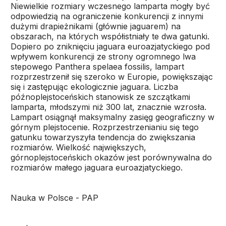
Niewielkie rozmiary wczesnego lamparta mogły być
odpowiedzią na ograniczenie konkurencji z innymi
dużymi drapieżnikami (głównie jaguarem) na
obszarach, na których współistniały te dwa gatunki.
Dopiero po zniknięciu jaguara euroazjatyckiego pod
wpływem konkurencji ze strony ogromnego lwa
stepowego Panthera spelaea fossilis, lampart
rozprzestrzenił się szeroko w Europie, powiększając
się i zastępując ekologicznie jaguara. Liczba
późnoplejstoceńskich stanowisk ze szczątkami
lamparta, młodszymi niż 300 lat, znacznie wzrosła.
Lampart osiągnął maksymalny zasięg geograficzny w
górnym plejstocenie. Rozprzestrzenianiu się tego
gatunku towarzyszyła tendencja do zwiększania
rozmiarów. Wielkość największych,
górnoplejstoceńskich okazów jest porównywalna do
rozmiarów małego jaguara euroazjatyckiego.
Nauka w Polsce - PAP