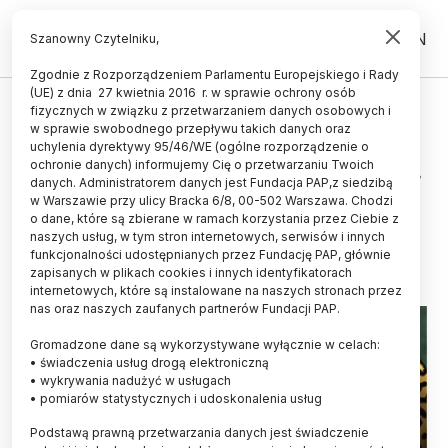
PL
EN
Szanowny Czytelniku,
Zgodnie z Rozporządzeniem Parlamentu Europejskiego i Rady
(UE) z dnia 27 kwietnia 2016 r. w sprawie ochrony osób
ŻYCIE
fizycznych w związku z przetwarzaniem danych osobowych i
w sprawie swobodnego przepływu takich danych oraz
Szczątki lamparta z Jaskini
uchylenia dyrektywy 95/46/WE (ogólne rozporządzenie o
Radochowskiej mają ponad 40 tys.
ochronie danych) informujemy Cię o przetwarzaniu Twoich
danych. Administratorem danych jest Fundacja PAP,z siedzibą
lat
w Warszawie przy ulicy Bracka 6/8, 00-502 Warszawa. Chodzi
o dane, które są zbierane w ramach korzystania przez Ciebie z
25.06.2022
aktualizacja: 26.06.2022
naszych usług, w tym stron internetowych, serwisów i innych
5 minut czytania
funkcjonalności udostępnianych przez Fundację PAP, głównie
zapisanych w plikach cookies i innych identyfikatorach
internetowych, które są instalowane na naszych stronach przez
nas oraz naszych zaufanych partnerów Fundacji PAP.
Gromadzone dane są wykorzystywane wyłącznie w celach:
• świadczenia usług drogą elektroniczną
• wykrywania nadużyć w usługach
• pomiarów statystycznych i udoskonalenia usług
Podstawą prawną przetwarzania danych jest świadczenie