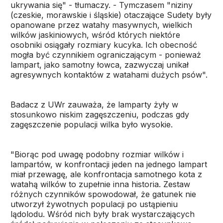
ukrywania się" - tłumaczy. - Tymczasem "niziny
(czeskie, morawskie i śląskie) otaczające Sudety były
opanowane przez watahy masywnych, wielkich
wilków jaskiniowych, wśród których niektóre
osobniki osiągały rozmiary kucyka. Ich obecność
mogła być czynnikiem ograniczającym - ponieważ
lampart, jako samotny łowca, zazwyczaj unikał
agresywnych kontaktów z watahami dużych psów".
Badacz z UWr zauważa, że lamparty żyły w
stosunkowo niskim zagęszczeniu, podczas gdy
zagęszczenie populacji wilka było wysokie.
"Biorąc pod uwagę podobny rozmiar wilków i
lampartów, w konfrontacji jeden na jednego lampart
miał przewagę, ale konfrontacja samotnego kota z
watahą wilków to zupełnie inna historia. Zestaw
różnych czynników spowodował, że gatunek nie
utworzył żywotnych populacji po ustąpieniu
lądolodu. Wśród nich były brak wystarczających