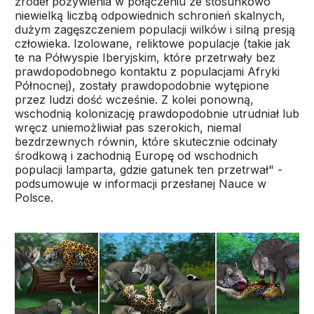
źródeł pożywienia w połączeniu ze stosunkowo
niewielką liczbą odpowiednich schronień skalnych,
dużym zagęszczeniem populacji wilków i silną presją
człowieka. Izolowane, reliktowe populacje (takie jak
te na Półwyspie Iberyjskim, które przetrwały bez
prawdopodobnego kontaktu z populacjami Afryki
Północnej), zostały prawdopodobnie wytępione
przez ludzi dość wcześnie. Z kolei ponowną,
wschodnią kolonizację prawdopodobnie utrudniał lub
wręcz uniemożliwiał pas szerokich, niemal
bezdrzewnych równin, które skutecznie odcinały
środkową i zachodnią Europę od wschodnich
populacji lamparta, gdzie gatunek ten przetrwał" -
podsumowuje w informacji przesłanej Nauce w
Polsce.