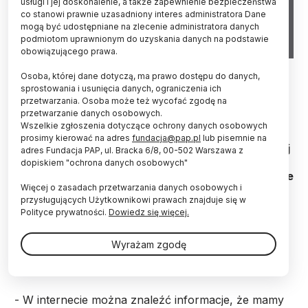
usługi i jej doskonalenie, a także zapewnienie bezpieczeństwa
co stanowi prawnie uzasadniony interes administratora Dane
mogą być udostępniane na zlecenie administratora danych
podmiotom uprawnionym do uzyskania danych na podstawie
obowiązującego prawa.
Schematyczna mapa Alaski, Utqiagvik (Barrow) jest najbardziej
Osoba, której dane dotyczą, ma prawo dostępu do danych,
wysunięta na północ z amerykańskich miast; fot. Adobe Stock
sprostowania i usunięcia danych, ograniczenia ich
przetwarzania. Osoba może też wycofać zgodę na
Od dawna widzimy zmiany klimatu; obserwujemy,
przetwarzanie danych osobowych.
jak przekształca się lód, który jest ważny dla
Wszelkie zgłoszenia dotyczące ochrony danych osobowych
naszej egzystencji - powiedziała PAP Asisaun
prosimy kierować na adres
fundacja@pap.pl
lub pisemnie na
Toovak, burmistrzyni Utqiagvik, które jest najdalej
adres Fundacja PAP, ul. Bracka 6/8, 00-502 Warszawa z
wysuniętym na północ miastem USA. Żyje w nim
dopiskiem "ochrona danych osobowych"
ok. 5 tys. osób; w większości są to przedstawiciele
Więcej o zasadach przetwarzania danych osobowych i
rdzennej ludności Inupiat.
przysługujących Użytkownikowi prawach znajduje się w
Polityce prywatności.
Dowiedz się więcej.
Utqiagvik leży za kołem podbiegunowym na Alasce,
nad Morzem Beringa. Należy do jednych z najdalej
Wyrażam zgodę
położonych na północ miast na świecie.
- W internecie można znaleźć informacje, że mamy