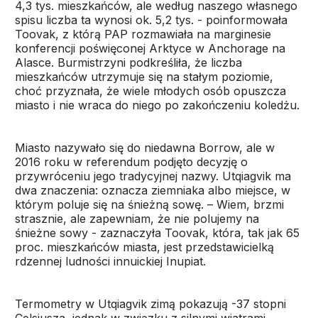
4,3 tys. mieszkańców, ale według naszego własnego
spisu liczba ta wynosi ok. 5,2 tys. - poinformowała
Toovak, z którą PAP rozmawiała na marginesie
konferencji poświęconej Arktyce w Anchorage na
Alasce. Burmistrzyni podkreśliła, że liczba
mieszkańców utrzymuje się na stałym poziomie,
choć przyznała, że wiele młodych osób opuszcza
miasto i nie wraca do niego po zakończeniu koledżu.
Miasto nazywało się do niedawna Borrow, ale w
2016 roku w referendum podjęto decyzję o
przywróceniu jego tradycyjnej nazwy. Utqiagvik ma
dwa znaczenia: oznacza ziemniaka albo miejsce, w
którym poluje się na śnieżną sowę. – Wiem, brzmi
strasznie, ale zapewniam, że nie polujemy na
śnieżne sowy - zaznaczyła Toovak, która, tak jak 65
proc. mieszkańców miasta, jest przedstawicielką
rdzennej ludności innuickiej Inupiat.
Termometry w Utqiagvik zimą pokazują -37 stopni