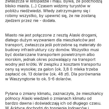
zwłaszcza w listopadzie i maju. Bywa, że podchodzą
blisko miasta. (...) Czasem widzimy turystów w
pobliżu niedźwiedzi. Wtedy zatrzymujemy się i
robimy wszystko, by upewnić się, że nie zostaną
zjedzeni przez nie - dodała.
Miasto nie jest połączone z resztą Alaski drogami,
dlatego dużym wyzwaniem dla mieszkańców jest
transport, zwłaszcza jeśli potrzebne są materiały do
budowy infrastruktury czy domów. Wszystko musi
być dostarczane transportem powietrznym albo
morskim, jednak okres pozwalający na transport
wodny jest krótki. W związku z kosztami transportu
ceny są wysokie; za galon (ok. 3,8 l) mleka trzeba
zapłacić ok. 13 dolarów (ok. 48 zł). Dla porównania
w Waszyngtonie to ok. 5-6 dolarów.
Pytana o zmiany klimatu, zaznaczyła, że mieszkańcy
północy Alaski wiedzieli o zmianach klimatu od
bardzo dawna i doświadczają ich od długiego czasu.
W Arktyce dochodzi do topnienia lodowców i