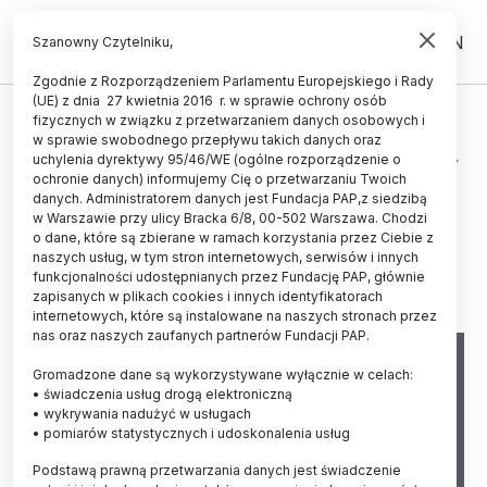
PL
EN
Szanowny Czytelniku,
Zgodnie z Rozporządzeniem Parlamentu Europejskiego i Rady
(UE) z dnia 27 kwietnia 2016 r. w sprawie ochrony osób
ŚWIAT
fizycznych w związku z przetwarzaniem danych osobowych i
w sprawie swobodnego przepływu takich danych oraz
Burmistrz najdalej wysuniętego na
uchylenia dyrektywy 95/46/WE (ogólne rozporządzenie o
północ miasta w USA: od dawna
ochronie danych) informujemy Cię o przetwarzaniu Twoich
danych. Administratorem danych jest Fundacja PAP,z siedzibą
widzimy zmiany klimatu
w Warszawie przy ulicy Bracka 6/8, 00-502 Warszawa. Chodzi
o dane, które są zbierane w ramach korzystania przez Ciebie z
05.08.2025
aktualizacja: 05.08.2025
naszych usług, w tym stron internetowych, serwisów i innych
4 minuty czytania
funkcjonalności udostępnianych przez Fundację PAP, głównie
zapisanych w plikach cookies i innych identyfikatorach
internetowych, które są instalowane na naszych stronach przez
nas oraz naszych zaufanych partnerów Fundacji PAP.
Gromadzone dane są wykorzystywane wyłącznie w celach:
• świadczenia usług drogą elektroniczną
• wykrywania nadużyć w usługach
• pomiarów statystycznych i udoskonalenia usług
Podstawą prawną przetwarzania danych jest świadczenie