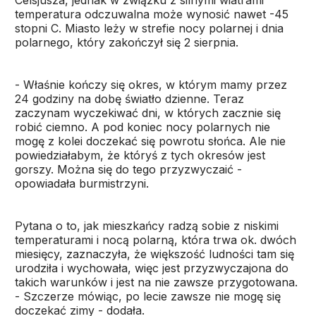
Celsjusza, jednak w związku z silnymi wiatrami
temperatura odczuwalna może wynosić nawet -45
stopni C. Miasto leży w strefie nocy polarnej i dnia
polarnego, który zakończył się 2 sierpnia.
- Właśnie kończy się okres, w którym mamy przez
24 godziny na dobę światło dzienne. Teraz
zaczynam wyczekiwać dni, w których zacznie się
robić ciemno. A pod koniec nocy polarnych nie
mogę z kolei doczekać się powrotu słońca. Ale nie
powiedziałabym, że któryś z tych okresów jest
gorszy. Można się do tego przyzwyczaić -
opowiadała burmistrzyni.
Pytana o to, jak mieszkańcy radzą sobie z niskimi
temperaturami i nocą polarną, która trwa ok. dwóch
miesięcy, zaznaczyła, że większość ludności tam się
urodziła i wychowała, więc jest przyzwyczajona do
takich warunków i jest na nie zawsze przygotowana.
- Szczerze mówiąc, po lecie zawsze nie mogę się
doczekać zimy - dodała.