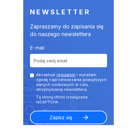
NEWSLETTER
Zapraszamy do zapisania się
do naszego newslettera
E-mail
Akceptuje
regulamin
i wyrażam
zgodę naprzetwarzanie powyższych
danych osobowych w celu
otrzymywania newslettera.