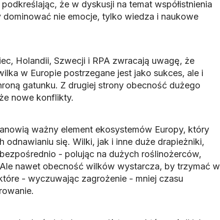
 podkreślając, że w dyskusji na temat współistnienia
y dominować nie emocje, tylko wiedza i naukowe
ec, Holandii, Szwecji i RPA zwracają uwagę, że
ilka w Europie postrzegane jest jako sukces, ale i
roną gatunku. Z drugiej strony obecność dużego
e nowe konflikty.
stanowią ważny element ekosystemów Europy, który
h odnawianiu się. Wilki, jak i inne duże drapieżniki,
ezpośrednio - polując na dużych roślinożerców,
 Ale nawet obecność wilków wystarcza, by trzymać w
 które - wyczuwając zagrożenie - mniej czasu
rowanie.