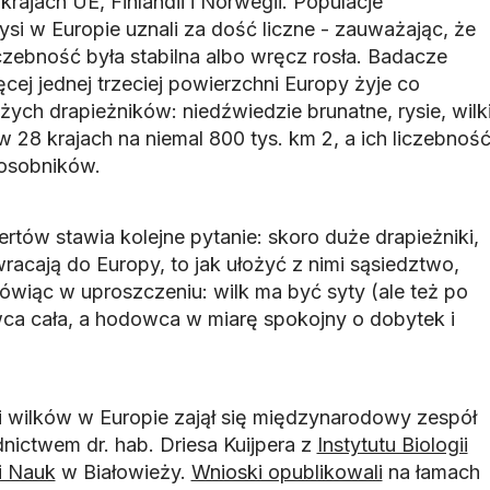
rajach UE, Finlandii i Norwegii. Populacje
ysi w Europie uznali za dość liczne - zauważając, że
czebność była stabilna albo wręcz rosła. Badacze
ęcej jednej trzeciej powierzchni Europy żyje co
żych drapieżników: niedźwiedzie brunatne, rysie, wilk
 w 28 krajach na niemal 800 tys. km 2, a ich liczebnoś
. osobników.
rtów stawia kolejne pytanie: skoro duże drapieżniki,
racają do Europy, to jak ułożyć z nimi sąsiedztwo,
ówiąc w uproszczeniu: wilk ma być syty (ale też po
ca cała, a hodowca w miarę spokojny o dobytek i
 i wilków w Europie zajął się międzynarodowy zespół
ctwem dr. hab. Driesa Kuijpera z
Instytutu Biologii
i Nauk
w Białowieży.
Wnioski opublikowali
na łamach