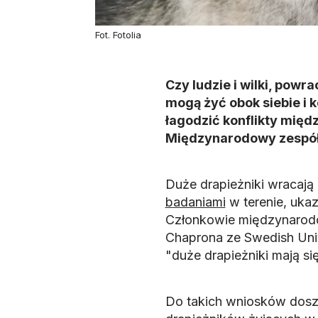
Fot. Fotolia
Czy ludzie i wilki, powr
mogą żyć obok siebie i k
łagodzić konflikty mię
Międzynarodowy zespół 
Duże drapieżniki wracają 
badaniami
w terenie, ukaz
Członkowie międzynarodo
Chaprona ze Swedish Univ
"duże drapieżniki mają si
Do takich wniosków doszl