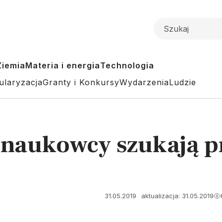
Ziemia
Materia i energia
Technologia
ularyzacja
Granty i Konkursy
Wydarzenia
Ludzie
e: naukowcy szukają 
31.05.2019
aktualizacja: 31.05.2019