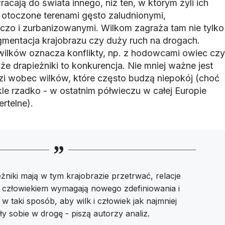
racają do świata innego, niż ten, w którym żyli ich
 otoczone terenami gęsto zaludnionymi,
zo i zurbanizowanymi. Wilkom zagraża tam nie tylko
agmentacja krajobrazu czy duży ruch na drogach.
ilków oznacza konflikty, np. z hodowcami owiec czy
że drapieżniki to konkurencja. Nie mniej ważne jest
zi wobec wilków, które często budzą niepokój (choć
kle rzadko - w ostatnim półwieczu w całej Europie
rtelne).
eżniki mają w tym krajobrazie przetrwać, relacje
 człowiekiem wymagają nowego zdefiniowania i
w taki sposób, aby wilk i człowiek jak najmniej
y sobie w drogę - piszą autorzy analiz.