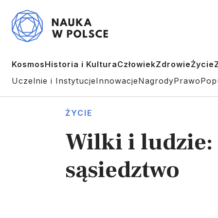
Kosmos
Historia i Kultura
Człowiek
Zdrowie
Życie
Uczelnie i Instytucje
Innowacje
Nagrody
Prawo
Pop
ŻYCIE
Wilki i ludzi
sąsiedztwo