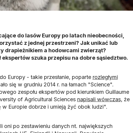
acające do lasów Europy po latach nieobecności,
orzystać z jednej przestrzeni? Jak unikać lub
dzy drapieżnikiem a hodowcami zwierząt?
ekspertów szuka przepisu na dobre sąsiedztwo.
do Europy - takie przesłanie, poparte
rozległymi
ało się w grudniu 2014 r. na łamach "Science".
wego zespołu ekspertów pod kierunkiem Guillaume
ersity of Agricultural Sciences
napisali wówczas,
że
ę w Europie dobrze i umieją żyć obok ludzi".
i oni po zestawieniu danych nt. największych