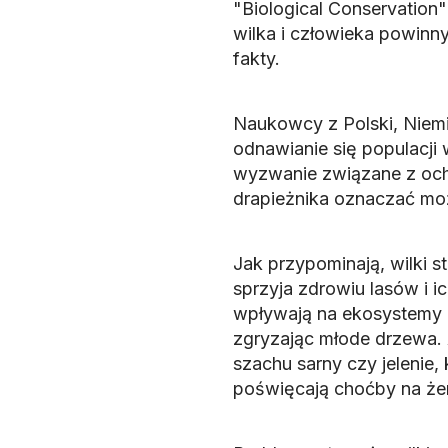
"Biological Conservation"
wilka i człowieka powinn
fakty.
Naukowcy z Polski, Niemi
odnawianie się populacji w
wyzwanie związane z och
drapieżnika oznaczać moż
Jak przypominają, wilki 
sprzyja zdrowiu lasów i ic
wpływają na ekosystemy b
zgryzając młode drzewa.
szachu sarny czy jelenie,
poświęcają choćby na że