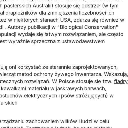
h pasterskich Australii) stosuje się odstrzał (w tym
ł drapieżników dla zmniejszenia liczebności ich
 też w niektórych stanach USA, zdarza się również w
dii. Autorzy publikacji w "Biological Conservation"
opulacji wydaje się łatwym rozwiązaniem, ale często
 i jest wyraźnie sprzeczna z ustawodawstwem
ują oni korzystać ze starannie zaprojektowanych,
wierząt metod ochrony żywego inwentarza. Wskazują
skutecznych rozwiązań. W Polsce stosuje się tzw.
fladry
 kawałkami materiału w jaskrawych barwach,
stuchów elektrycznych i psów stróżujących) w
arskich.
rządzaniu zachowaniem wilków i ludzi w celu