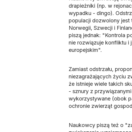
drapieżniki (np. w rejonac
wypadku - dingo). Odstrza
populacji dozwolony jest
Norwegii, Szwecji i Finlan
piszą jednak: "Kontrola p
nie rozwiązuje konfliktu
europejskim".
Zamiast odstrzału, propon
niezagrażających życiu z
że istnieje wiele takich 
- sznury z przywiązanymi
wykorzystywane (obok pa
ochronie zwierząt gospod
Naukowcy piszą też o "za