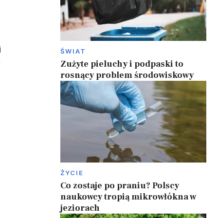
i
ŚWIAT
ć
Zużyte pieluchy i podpaski to
rosnący problem środowiskowy
ŻYCIE
Co zostaje po praniu? Polscy
naukowcy tropią mikrowłókna w
jeziorach