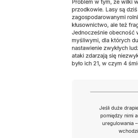
Problem w tym, że wilki w
przodkowie. Lasy są dziś
zagospodarowanymi rolnic
kłusownictwo, ale też fr
Jednocześnie obecność w
myśliwymi, dla których du
nastawienie zwykłych lud
ataki zdarzają się niezwy
było ich 21, w czym 4 śmie
Jeśli duże drapi
pomiędzy nimi a
uregulowania – 
wchodził