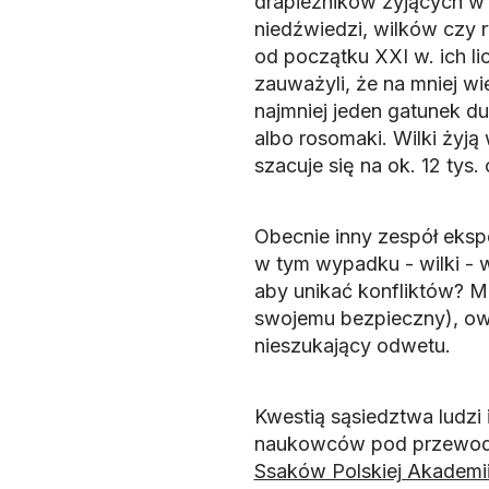
drapieżników żyjących w k
niedźwiedzi, wilków czy r
od początku XXI w. ich li
zauważyli, że na mniej wi
najmniej jeden gatunek du
albo rosomaki. Wilki żyją
szacuje się na ok. 12 tys
Obecnie inny zespół ekspe
w tym wypadku - wilki - w
aby unikać konfliktów? M
swojemu bezpieczny), ow
nieszukający odwetu.
Kwestią sąsiedztwa ludzi
naukowców pod przewodni
Ssaków Polskiej Akademi