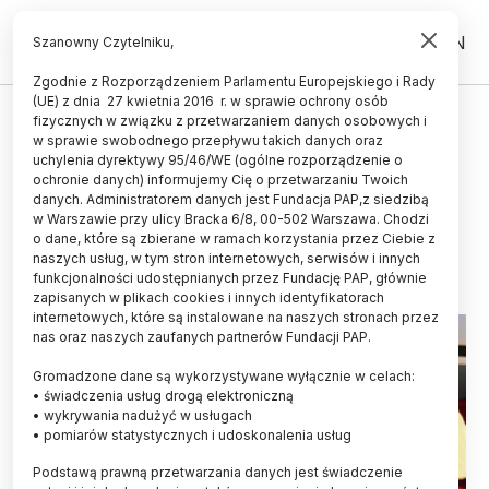
PL
EN
Szanowny Czytelniku,
Zgodnie z Rozporządzeniem Parlamentu Europejskiego i Rady
(UE) z dnia 27 kwietnia 2016 r. w sprawie ochrony osób
fizycznych w związku z przetwarzaniem danych osobowych i
Prof. Wszołek doktorem honoris
w sprawie swobodnego przepływu takich danych oraz
causa Śląskiego Uniwersytetu
uchylenia dyrektywy 95/46/WE (ogólne rozporządzenie o
ochronie danych) informujemy Cię o przetwarzaniu Twoich
Medycznego
danych. Administratorem danych jest Fundacja PAP,z siedzibą
w Warszawie przy ulicy Bracka 6/8, 00-502 Warszawa. Chodzi
06.11.2015
aktualizacja: 06.11.2015
o dane, które są zbierane w ramach korzystania przez Ciebie z
2 minuty czytania
naszych usług, w tym stron internetowych, serwisów i innych
funkcjonalności udostępnianych przez Fundację PAP, głównie
zapisanych w plikach cookies i innych identyfikatorach
internetowych, które są instalowane na naszych stronach przez
nas oraz naszych zaufanych partnerów Fundacji PAP.
Gromadzone dane są wykorzystywane wyłącznie w celach:
• świadczenia usług drogą elektroniczną
• wykrywania nadużyć w usługach
• pomiarów statystycznych i udoskonalenia usług
Podstawą prawną przetwarzania danych jest świadczenie