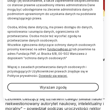
usługi i jej doskonalenie, a także zapewnienie bezpieczeństwa
co stanowi prawnie uzasadniony interes administratora Dane
mogą być udostępniane na zlecenie administratora danych
podmiotom uprawnionym do uzyskania danych na podstawie
obowiązującego prawa.
Światowej sławy autorytet w leczeniu choroby Parkinsona, prof.
Zbigniew Wszołek (L) z renomowanej kliniki Mayo w
Osoba, której dane dotyczą, ma prawo dostępu do danych,
Jacksonville na Florydzie odebrał z rąk rektora uczelni prof.
Przemysława Jałowieckiego (P) tytuł doktora honoris causa
sprostowania i usunięcia danych, ograniczenia ich
Śląskiego Uniwersytetu Medycznego w Katowicach. Fot.
przetwarzania. Osoba może też wycofać zgodę na
PAP/Andrzej Grygiel 05.11.2015
przetwarzanie danych osobowych.
Wszelkie zgłoszenia dotyczące ochrony danych osobowych
Wybitny autorytet w zakresie badań
prosimy kierować na adres
fundacja@pap.pl
lub pisemnie na
adres Fundacja PAP, ul. Bracka 6/8, 00-502 Warszawa z
genetycznych w przypadkach rodzinnego
dopiskiem "ochrona danych osobowych"
występowania choroby Parkinsona, prof. Zbigniew
Wszołek z Mayo Clinic w USA został w czwartek
Więcej o zasadach przetwarzania danych osobowych i
wyróżniony tytułem doktora honoris causa
przysługujących Użytkownikowi prawach znajduje się w
Śląskiego Uniwersytetu Medycznego w
Polityce prywatności.
Dowiedz się więcej.
Katowicach.
Wyrażam zgodę
„Doktorat honorowy odbierze dziś osoba wybitna,
człowiek cieszący się uznaniem całego świata nauki –
niekwestionowany autorytet naukowy, intelektualny i
moralny” – powiedział podczas uroczystości rektor