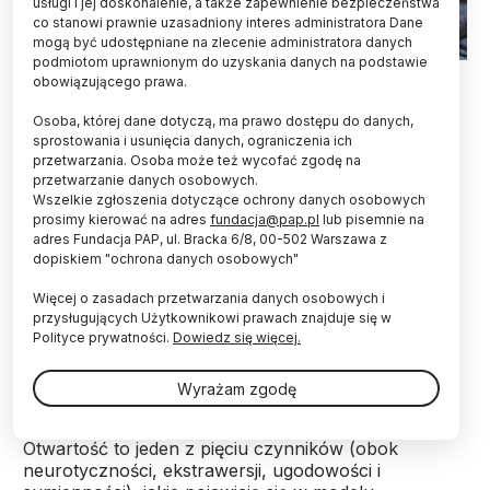
usługi i jej doskonalenie, a także zapewnienie bezpieczeństwa
co stanowi prawnie uzasadniony interes administratora Dane
mogą być udostępniane na zlecenie administratora danych
podmiotom uprawnionym do uzyskania danych na podstawie
Fot. Fotolia
obowiązującego prawa.
Mówi się, że praktyka czyni mistrza. Z nowych
Osoba, której dane dotyczą, ma prawo dostępu do danych,
badań wynika, że o zdolnościach muzycznych
sprostowania i usunięcia danych, ograniczenia ich
przetwarzania. Osoba może też wycofać zgodę na
przesądza również osobowość. Dotyczy to nawet
przetwarzanie danych osobowych.
tych osób, które nie grają na instrumencie -
Wszelkie zgłoszenia dotyczące ochrony danych osobowych
informują naukowcy w "Journal of Research in
prosimy kierować na adres
fundacja@pap.pl
lub pisemnie na
Personality".
adres Fundacja PAP, ul. Bracka 6/8, 00-502 Warszawa z
dopiskiem "ochrona danych osobowych"
Posiadanie cechy osobowości określanej jako
Więcej o zasadach przetwarzania danych osobowych i
\"otwartość na doświadczenie\" wskazuje na
przysługujących Użytkownikowi prawach znajduje się w
muzyczne zdolności - twierdzą psychologowie z
Polityce prywatności.
Dowiedz się więcej.
University of Cambridge i Goldsmiths University (W.
Brytania).
Wyrażam zgodę
Otwartość to jeden z pięciu czynników (obok
neurotyczności, ekstrawersji, ugodowości i