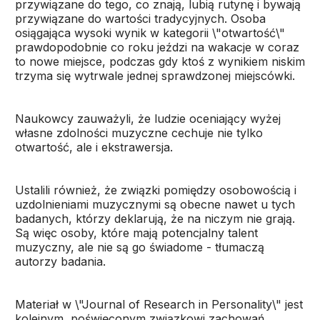
przywiązane do tego, co znają, lubią rutynę i bywają
przywiązane do wartości tradycyjnych. Osoba
osiągająca wysoki wynik w kategorii \"otwartość\"
prawdopodobnie co roku jeździ na wakacje w coraz
to nowe miejsce, podczas gdy ktoś z wynikiem niskim
trzyma się wytrwale jednej sprawdzonej miejscówki.
Naukowcy zauważyli, że ludzie oceniający wyżej
własne zdolności muzyczne cechuje nie tylko
otwartość, ale i ekstrawersja.
Ustalili również, że związki pomiędzy osobowością i
uzdolnieniami muzycznymi są obecne nawet u tych
badanych, którzy deklarują, że na niczym nie grają.
Są więc osoby, które mają potencjalny talent
muzyczny, ale nie są go świadome - tłumaczą
autorzy badania.
Materiał w \"Journal of Research in Personality\" jest
kolejnym, poświęconym związkowi zachowań