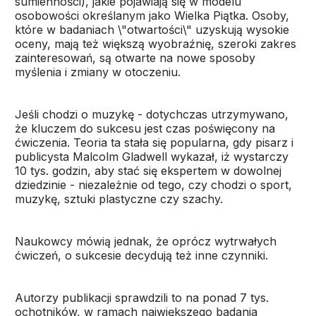
sumienności), jakie pojawiają się w modelu
osobowości określanym jako Wielka Piątka. Osoby,
które w badaniach \"otwartości\" uzyskują wysokie
oceny, mają też większą wyobraźnię, szeroki zakres
zainteresowań, są otwarte na nowe sposoby
myślenia i zmiany w otoczeniu.
Jeśli chodzi o muzykę - dotychczas utrzymywano,
że kluczem do sukcesu jest czas poświęcony na
ćwiczenia. Teoria ta stała się popularna, gdy pisarz i
publicysta Malcolm Gladwell wykazał, iż wystarczy
10 tys. godzin, aby stać się ekspertem w dowolnej
dziedzinie - niezależnie od tego, czy chodzi o sport,
muzykę, sztuki plastyczne czy szachy.
Naukowcy mówią jednak, że oprócz wytrwałych
ćwiczeń, o sukcesie decydują też inne czynniki.
Autorzy publikacji sprawdzili to na ponad 7 tys.
ochotników, w ramach największego badania