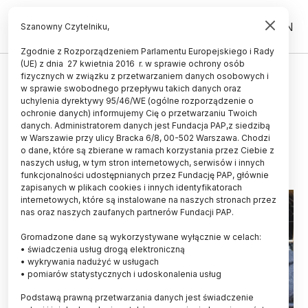
PL
EN
Szanowny Czytelniku,
Zgodnie z Rozporządzeniem Parlamentu Europejskiego i Rady
(UE) z dnia 27 kwietnia 2016 r. w sprawie ochrony osób
ŚWIAT
fizycznych w związku z przetwarzaniem danych osobowych i
w sprawie swobodnego przepływu takich danych oraz
Osoby "otwarte" mają większe
uchylenia dyrektywy 95/46/WE (ogólne rozporządzenie o
zdolności muzyczne
ochronie danych) informujemy Cię o przetwarzaniu Twoich
danych. Administratorem danych jest Fundacja PAP,z siedzibą
w Warszawie przy ulicy Bracka 6/8, 00-502 Warszawa. Chodzi
19.10.2015
aktualizacja: 19.10.2015
o dane, które są zbierane w ramach korzystania przez Ciebie z
3 minuty czytania
naszych usług, w tym stron internetowych, serwisów i innych
funkcjonalności udostępnianych przez Fundację PAP, głównie
zapisanych w plikach cookies i innych identyfikatorach
internetowych, które są instalowane na naszych stronach przez
nas oraz naszych zaufanych partnerów Fundacji PAP.
Gromadzone dane są wykorzystywane wyłącznie w celach:
• świadczenia usług drogą elektroniczną
• wykrywania nadużyć w usługach
• pomiarów statystycznych i udoskonalenia usług
Podstawą prawną przetwarzania danych jest świadczenie