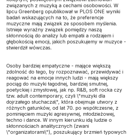
związanych z muzyką a cechami osobowości. W
lipcu Greenberg opublikował w PLOS ONE wyniki
badań wskazujących na to, że preferencje
muzyczne mają związek ze sposobem myślenia.
Istnieje wyraźny związek pomiędzy naszą
skłonnością do analizy lub empatii a rodzajem i
głębokością emocji, jakich poszukujemy w muzyce -
stwierdził wówczas.
Osoby bardziej empatyczne - mające większą
zdolność do tego, by rozpoznawać, przewidywać i
reagować na emocje innych ludzi - mają większy
pociąg do muzyki łagodnej, bardziej smutnej,
poetyckiej i zmysłowej, jak np. R&B, soft rocka czy
tzw. adult contemporary, czyli \"muzyki dla
dojrzałego słuchacza\", która obejmuje utwory z
różnych gatunków, od lat 70. po współczesne, z
pominięciem muzyki agresywnej, młodzieżowej,
techno i dance. W innym kierunku idą ludzie o
skłonnościach analitycznych (zwani
\"organizatorami\"), poszukujący brzmień typowych