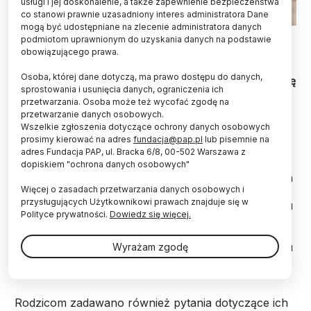
usługi i jej doskonalenie, a także zapewnienie bezpieczeństwa
co stanowi prawnie uzasadniony interes administratora Dane
mogą być udostępniane na zlecenie administratora danych
podmiotom uprawnionym do uzyskania danych na podstawie
Wspólne rodzinne spożywanie posiłków – nawet
obowiązującego prawa.
tylko raz lub dwa razy w tygodniu – sprawia, że
Osoba, której dane dotyczą, ma prawo dostępu do danych,
dzieci jedzą więcej owoców i warzyw oraz uczą się
sprostowania i usunięcia danych, ograniczenia ich
właściwych nawyków żywieniowych - informuje
przetwarzania. Osoba może też wycofać zgodę na
„Journal of Health Study Epidemiology &
przetwarzanie danych osobowych.
Community”.
Wszelkie zgłoszenia dotyczące ochrony danych osobowych
prosimy kierować na adres
fundacja@pap.pl
lub pisemnie na
adres Fundacja PAP, ul. Bracka 6/8, 00-502 Warszawa z
Brytyjscy naukowcy objęli badaniami prawie 2400
dopiskiem "ochrona danych osobowych"
dzieci w 52 szkołach podstawowych w południowym
Więcej o zasadach przetwarzania danych osobowych i
Londynie. Rodzice i naukowcy prowadzący badania
przysługujących Użytkownikowi prawach znajduje się w
terenowe prowadzili żywieniowe dzienniczki w domu
Polityce prywatności.
Dowiedz się więcej.
i szkole, odnotowując wszystkie pokarmy i napoje
spożywane przez dzieci w ciągu doby. 656 rodzin
jadło razem wszystkie posiłki, 768 robiło to od czasu
Wyrażam zgodę
do czasu, zaś 92 – nigdy.
Rodzicom zadawano również pytania dotyczące ich