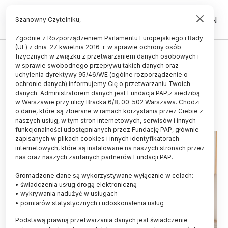
PL
EN
Szanowny Czytelniku,
Zgodnie z Rozporządzeniem Parlamentu Europejskiego i Rady
(UE) z dnia 27 kwietnia 2016 r. w sprawie ochrony osób
fizycznych w związku z przetwarzaniem danych osobowych i
Rodzinne posiłki przekonują do
w sprawie swobodnego przepływu takich danych oraz
warzyw i owoców
uchylenia dyrektywy 95/46/WE (ogólne rozporządzenie o
ochronie danych) informujemy Cię o przetwarzaniu Twoich
danych. Administratorem danych jest Fundacja PAP,z siedzibą
27.12.2012
aktualizacja: 27.12.2012
w Warszawie przy ulicy Bracka 6/8, 00-502 Warszawa. Chodzi
1 minuta czytania
o dane, które są zbierane w ramach korzystania przez Ciebie z
naszych usług, w tym stron internetowych, serwisów i innych
funkcjonalności udostępnianych przez Fundację PAP, głównie
zapisanych w plikach cookies i innych identyfikatorach
internetowych, które są instalowane na naszych stronach przez
nas oraz naszych zaufanych partnerów Fundacji PAP.
Gromadzone dane są wykorzystywane wyłącznie w celach:
• świadczenia usług drogą elektroniczną
• wykrywania nadużyć w usługach
• pomiarów statystycznych i udoskonalenia usług
Podstawą prawną przetwarzania danych jest świadczenie