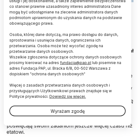
usługi i jej doskonalenie, a także zapewnienie bezpieczeństwa
Fot. Fotolia
co stanowi prawnie uzasadniony interes administratora Dane
mogą być udostępniane na zlecenie administratora danych
podmiotom uprawnionym do uzyskania danych na podstawie
63 proc. pracowników zdalnych spędza 6 godzin
obowiązującego prawa.
każdego weekendu online. 33 proc. pracowników
mobilnych do 20 godzin są online przez te dwa dni
Osoba, której dane dotyczą, ma prawo dostępu do danych,
przeznaczone na odpoczynek wynika z badania
sprostowania i usunięcia danych, ograniczenia ich
przeprowadzonego wśród pracowników
przetwarzania. Osoba może też wycofać zgodę na
mobilnych firm międzynarodowych – poinformował
przetwarzanie danych osobowych.
Computerworld.
Wszelkie zgłoszenia dotyczące ochrony danych osobowych
prosimy kierować na adres
fundacja@pap.pl
lub pisemnie na
adres Fundacja PAP, ul. Bracka 6/8, 00-502 Warszawa z
dopiskiem "ochrona danych osobowych"
Praca zdalna miała ułatwić pracownikom planowanie
obowiązków zgodne z ich rozkładem zajęć,
Więcej o zasadach przetwarzania danych osobowych i
możliwość zmniejszenia wymiaru godzin i działania w
przysługujących Użytkownikowi prawach znajduje się w
rytmie zadaniowym. Tymczasem według badania
Polityce prywatności.
Dowiedz się więcej.
przeprowadzonego przez iPass - amerykańską firmę
dostępu Wi-Fi – które objęło 1678 pracowników
Wyrażam zgodę
mobilnych w 1100 firmach międzynarodowych
działających na całym świecie, pracownicy mobilni
poświęcają swoim zadaniom jeszcze więcej czasu niż
etatowi.