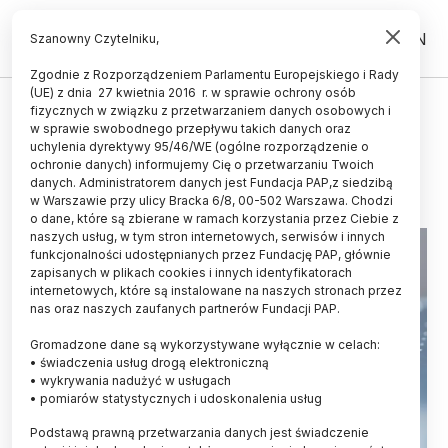
PL
EN
Szanowny Czytelniku,
Zgodnie z Rozporządzeniem Parlamentu Europejskiego i Rady
(UE) z dnia 27 kwietnia 2016 r. w sprawie ochrony osób
fizycznych w związku z przetwarzaniem danych osobowych i
Praca zdalna nigdy się nie kończy
w sprawie swobodnego przepływu takich danych oraz
uchylenia dyrektywy 95/46/WE (ogólne rozporządzenie o
21.11.2012
aktualizacja: 21.11.2012
ochronie danych) informujemy Cię o przetwarzaniu Twoich
2 minuty czytania
danych. Administratorem danych jest Fundacja PAP,z siedzibą
w Warszawie przy ulicy Bracka 6/8, 00-502 Warszawa. Chodzi
o dane, które są zbierane w ramach korzystania przez Ciebie z
naszych usług, w tym stron internetowych, serwisów i innych
funkcjonalności udostępnianych przez Fundację PAP, głównie
zapisanych w plikach cookies i innych identyfikatorach
internetowych, które są instalowane na naszych stronach przez
nas oraz naszych zaufanych partnerów Fundacji PAP.
Gromadzone dane są wykorzystywane wyłącznie w celach:
• świadczenia usług drogą elektroniczną
• wykrywania nadużyć w usługach
• pomiarów statystycznych i udoskonalenia usług
Podstawą prawną przetwarzania danych jest świadczenie