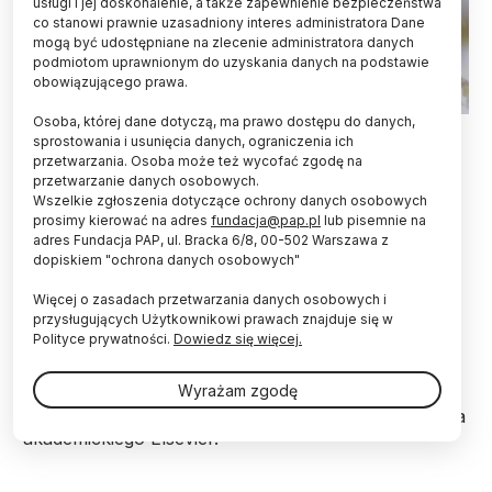
usługi i jej doskonalenie, a także zapewnienie bezpieczeństwa
co stanowi prawnie uzasadniony interes administratora Dane
mogą być udostępniane na zlecenie administratora danych
podmiotom uprawnionym do uzyskania danych na podstawie
obowiązującego prawa.
Osoba, której dane dotyczą, ma prawo dostępu do danych,
Makrowęgiel widoczny pod mikroskopem. Fot. Maja Łaska
sprostowania i usunięcia danych, ograniczenia ich
przetwarzania. Osoba może też wycofać zgodę na
Działalność prehistorycznych rolników sprzyjała
przetwarzanie danych osobowych.
pożarom lasów – powiedziała PAP dr Alicja Bonk
Wszelkie zgłoszenia dotyczące ochrony danych osobowych
Uniwersytetu Gdańskiego. Dodała, że w zapisach
prosimy kierować na adres
fundacja@pap.pl
lub pisemnie na
geologicznych widać też wyraźne ślady pożarów
adres Fundacja PAP, ul. Bracka 6/8, 00-502 Warszawa z
dopiskiem "ochrona danych osobowych"
naturalnych. Naukowczyni uczestniczyła w
badaniach osadów sięgających 13 tys. lat wstecz.
Więcej o zasadach przetwarzania danych osobowych i
przysługujących Użytkownikowi prawach znajduje się w
Polityce prywatności.
Dowiedz się więcej.
Wyniki badań polskich naukowców z Uniwersytetu
Gdańskiego (UG) i Uniwersytetu im. Adama
Wyrażam zgodę
Mickiewicza w Poznaniu (UAM) ukazały się w
serwisie Science Direct holenderskiego wydawnictwa
akademickiego Elsevier.