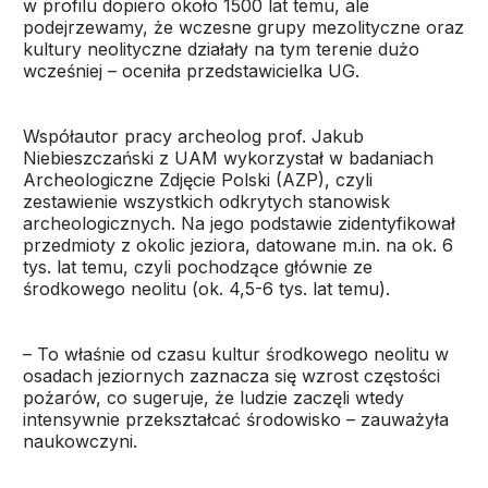
w profilu dopiero około 1500 lat temu, ale
podejrzewamy, że wczesne grupy mezolityczne oraz
kultury neolityczne działały na tym terenie dużo
wcześniej – oceniła przedstawicielka UG.
Współautor pracy archeolog prof. Jakub
Niebieszczański z UAM wykorzystał w badaniach
Archeologiczne Zdjęcie Polski (AZP), czyli
zestawienie wszystkich odkrytych stanowisk
archeologicznych. Na jego podstawie zidentyfikował
przedmioty z okolic jeziora, datowane m.in. na ok. 6
tys. lat temu, czyli pochodzące głównie ze
środkowego neolitu (ok. 4,5-6 tys. lat temu).
– To właśnie od czasu kultur środkowego neolitu w
osadach jeziornych zaznacza się wzrost częstości
pożarów, co sugeruje, że ludzie zaczęli wtedy
intensywnie przekształcać środowisko – zauważyła
naukowczyni.