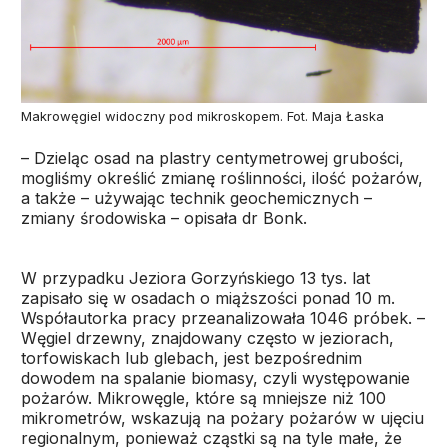
Makrowęgiel widoczny pod mikroskopem. Fot. Maja Łaska
– Dzieląc osad na plastry centymetrowej grubości,
mogliśmy określić zmianę roślinności, ilość pożarów,
a także – używając technik geochemicznych –
zmiany środowiska – opisała dr Bonk.
W przypadku Jeziora Gorzyńskiego 13 tys. lat
zapisało się w osadach o miąższości ponad 10 m.
Współautorka pracy przeanalizowała 1046 próbek. –
Węgiel drzewny, znajdowany często w jeziorach,
torfowiskach lub glebach, jest bezpośrednim
dowodem na spalanie biomasy, czyli występowanie
pożarów. Mikrowęgle, które są mniejsze niż 100
mikrometrów, wskazują na pożary pożarów w ujęciu
regionalnym, ponieważ cząstki są na tyle małe, że