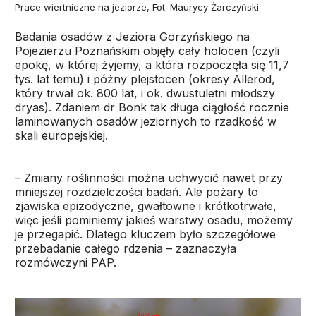
Prace wiertniczne na jeziorze, Fot. Maurycy Żarczyński
Badania osadów z Jeziora Gorzyńskiego na
Pojezierzu Poznańskim objęły cały holocen (czyli
epokę, w której żyjemy, a która rozpoczęła się 11,7
tys. lat temu) i późny plejstocen (okresy Allerod,
który trwał ok. 800 lat, i ok. dwustuletni młodszy
dryas). Zdaniem dr Bonk tak długa ciągłość rocznie
laminowanych osadów jeziornych to rzadkość w
skali europejskiej.
– Zmiany roślinności można uchwycić nawet przy
mniejszej rozdzielczości badań. Ale pożary to
zjawiska epizodyczne, gwałtowne i krótkotrwałe,
więc jeśli pominiemy jakieś warstwy osadu, możemy
je przegapić. Dlatego kluczem było szczegółowe
przebadanie całego rdzenia – zaznaczyła
rozmówczyni PAP.