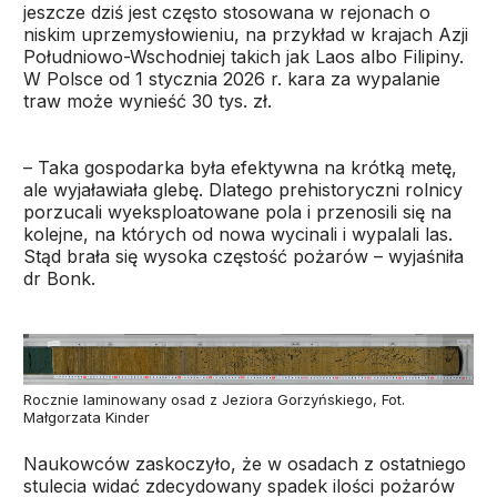
jeszcze dziś jest często stosowana w rejonach o
niskim uprzemysłowieniu, na przykład w krajach Azji
Południowo-Wschodniej takich jak Laos albo Filipiny.
W Polsce od 1 stycznia 2026 r. kara za wypalanie
traw może wynieść 30 tys. zł.
– Taka gospodarka była efektywna na krótką metę,
ale wyjaławiała glebę. Dlatego prehistoryczni rolnicy
porzucali wyeksploatowane pola i przenosili się na
kolejne, na których od nowa wycinali i wypalali las.
Stąd brała się wysoka częstość pożarów – wyjaśniła
dr Bonk.
Rocznie laminowany osad z Jeziora Gorzyńskiego, Fot.
Małgorzata Kinder
Naukowców zaskoczyło, że w osadach z ostatniego
stulecia widać zdecydowany spadek ilości pożarów