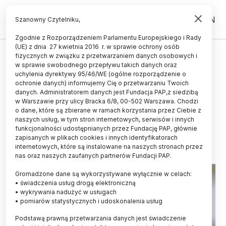
PL
EN
Szanowny Czytelniku,
Zgodnie z Rozporządzeniem Parlamentu Europejskiego i Rady
(UE) z dnia 27 kwietnia 2016 r. w sprawie ochrony osób
ZIEMIA
fizycznych w związku z przetwarzaniem danych osobowych i
w sprawie swobodnego przepływu takich danych oraz
Ekspertka: działalność
uchylenia dyrektywy 95/46/WE (ogólne rozporządzenie o
prehistorycznych rolników
ochronie danych) informujemy Cię o przetwarzaniu Twoich
danych. Administratorem danych jest Fundacja PAP,z siedzibą
sprzyjała pożarom lasów
w Warszawie przy ulicy Bracka 6/8, 00-502 Warszawa. Chodzi
o dane, które są zbierane w ramach korzystania przez Ciebie z
ANNA BUGAJSKA
naszych usług, w tym stron internetowych, serwisów i innych
10.05.2026
aktualizacja: 10.05.2026
funkcjonalności udostępnianych przez Fundację PAP, głównie
4 minuty czytania
zapisanych w plikach cookies i innych identyfikatorach
internetowych, które są instalowane na naszych stronach przez
nas oraz naszych zaufanych partnerów Fundacji PAP.
Gromadzone dane są wykorzystywane wyłącznie w celach:
• świadczenia usług drogą elektroniczną
• wykrywania nadużyć w usługach
• pomiarów statystycznych i udoskonalenia usług
Podstawą prawną przetwarzania danych jest świadczenie