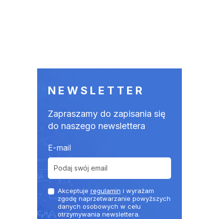
NEWSLETTER
Zapraszamy do zapisania się
do naszego newslettera
E-mail
Akceptuje
regulamin
i wyrażam
zgodę naprzetwarzanie powyższych
danych osobowych w celu
otrzymywania newslettera.