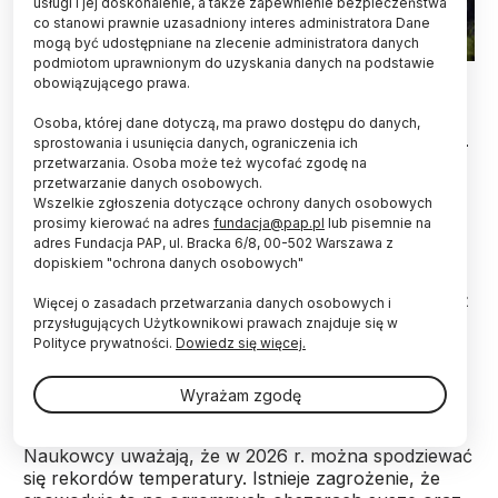
usługi i jej doskonalenie, a także zapewnienie bezpieczeństwa
co stanowi prawnie uzasadniony interes administratora Dane
mogą być udostępniane na zlecenie administratora danych
podmiotom uprawnionym do uzyskania danych na podstawie
19.04.2026. EPA/Gustavo Amador
obowiązującego prawa.
Pożary zniszczyły w tym roku rekordowo rozległe
Osoba, której dane dotyczą, ma prawo dostępu do danych,
obszary w Afryce, Azji i na innych kontynentach –
sprostowania i usunięcia danych, ograniczenia ich
przetwarzania. Osoba może też wycofać zgodę na
podano w opublikowanym we wtorek raporcie
przetwarzanie danych osobowych.
grupy badawczej World Weather Attribution,
Wszelkie zgłoszenia dotyczące ochrony danych osobowych
analizującej skutki globalnego ocieplenia.
prosimy kierować na adres
fundacja@pap.pl
lub pisemnie na
adres Fundacja PAP, ul. Bracka 6/8, 00-502 Warszawa z
dopiskiem "ochrona danych osobowych"
Od stycznia do kwietnia spłonęły obszary o
powierzchni ponad 150 mln ha, o 20 proc. więcej niż
Więcej o zasadach przetwarzania danych osobowych i
w analogicznym okresie w poprzednim rekordowym
przysługujących Użytkownikowi prawach znajduje się w
roku. W następnych miesiącach, wraz z nadejściem
Polityce prywatności.
Dowiedz się więcej.
lata na półkuli północnej, przewiduje się dalsze
pogorszenie sytuacji.
Wyrażam zgodę
Naukowcy uważają, że w 2026 r. można spodziewać
się rekordów temperatury. Istnieje zagrożenie, że