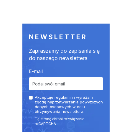
NEWSLETTER
Zapraszamy do zapisania się
do naszego newslettera
E-mail
Akceptuje
regulamin
i wyrażam
zgodę naprzetwarzanie powyższych
danych osobowych w celu
otrzymywania newslettera.