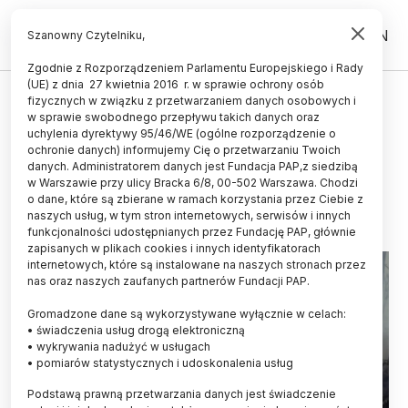
PL
EN
Szanowny Czytelniku,
Zgodnie z Rozporządzeniem Parlamentu Europejskiego i Rady
(UE) z dnia 27 kwietnia 2016 r. w sprawie ochrony osób
ŚWIAT
fizycznych w związku z przetwarzaniem danych osobowych i
w sprawie swobodnego przepływu takich danych oraz
Raport: rekordowe zniszczenia z
uchylenia dyrektywy 95/46/WE (ogólne rozporządzenie o
powodu pożarów w tym roku
ochronie danych) informujemy Cię o przetwarzaniu Twoich
danych. Administratorem danych jest Fundacja PAP,z siedzibą
w Warszawie przy ulicy Bracka 6/8, 00-502 Warszawa. Chodzi
14.05.2026
aktualizacja: 14.05.2026
o dane, które są zbierane w ramach korzystania przez Ciebie z
1 minuta czytania
naszych usług, w tym stron internetowych, serwisów i innych
funkcjonalności udostępnianych przez Fundację PAP, głównie
zapisanych w plikach cookies i innych identyfikatorach
internetowych, które są instalowane na naszych stronach przez
nas oraz naszych zaufanych partnerów Fundacji PAP.
Gromadzone dane są wykorzystywane wyłącznie w celach:
• świadczenia usług drogą elektroniczną
• wykrywania nadużyć w usługach
• pomiarów statystycznych i udoskonalenia usług
Podstawą prawną przetwarzania danych jest świadczenie