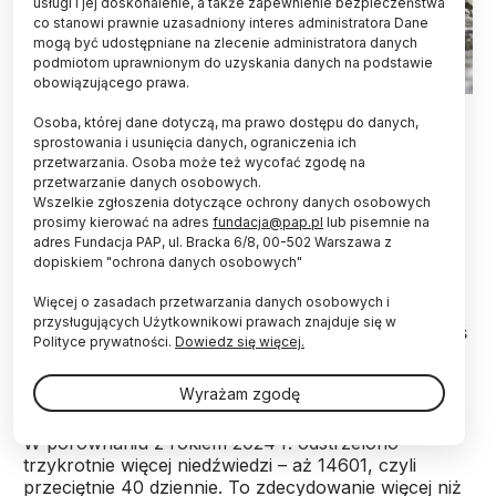
usługi i jej doskonalenie, a także zapewnienie bezpieczeństwa
co stanowi prawnie uzasadniony interes administratora Dane
mogą być udostępniane na zlecenie administratora danych
podmiotom uprawnionym do uzyskania danych na podstawie
obowiązującego prawa.
EPA/KIMIMASA MAYAMA 9.10.2013
Osoba, której dane dotyczą, ma prawo dostępu do danych,
sprostowania i usunięcia danych, ograniczenia ich
Ponad 14 tys. niedźwiedzi odstrzelono w ubiegłym
przetwarzania. Osoba może też wycofać zgodę na
roku w Japonii, co jest historycznym rekordem –
przetwarzanie danych osobowych.
wynika ze wstępnych danych ministerstwa
Wszelkie zgłoszenia dotyczące ochrony danych osobowych
środowiska, opublikowanych przez rząd japoński
prosimy kierować na adres
fundacja@pap.pl
lub pisemnie na
w poniedziałek.
adres Fundacja PAP, ul. Bracka 6/8, 00-502 Warszawa z
dopiskiem "ochrona danych osobowych"
Więcej o zasadach przetwarzania danych osobowych i
W 2025 r. z powodu ataków niedźwiedzi zginęło w
przysługujących Użytkownikowi prawach znajduje się w
Japonii 13 osób, a w tym roku co najmniej jedna, zaś
Polityce prywatności.
Dowiedz się więcej.
w dwóch kolejnych przypadkach przypuszcza się,
że śmierć spowodował atak tego zwierzęcia.
Wyrażam zgodę
W porównaniu z rokiem 2024 r. odstrzelono
trzykrotnie więcej niedźwiedzi – aż 14601, czyli
przeciętnie 40 dziennie. To zdecydowanie więcej niż