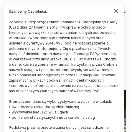
PL
EN
Szanowny Czytelniku,
Zgodnie z Rozporządzeniem Parlamentu Europejskiego i Rady
(UE) z dnia 27 kwietnia 2016 r. w sprawie ochrony osób
ŚWIAT
fizycznych w związku z przetwarzaniem danych osobowych i
w sprawie swobodnego przepływu takich danych oraz
Japonia/ W 2025 r. odstrzelono
uchylenia dyrektywy 95/46/WE (ogólne rozporządzenie o
rekordową liczbę 14 tys.
ochronie danych) informujemy Cię o przetwarzaniu Twoich
danych. Administratorem danych jest Fundacja PAP,z siedzibą
niedźwiedzi
w Warszawie przy ulicy Bracka 6/8, 00-502 Warszawa. Chodzi
o dane, które są zbierane w ramach korzystania przez Ciebie z
14.05.2026
aktualizacja: 14.05.2026
naszych usług, w tym stron internetowych, serwisów i innych
1 minuta czytania
funkcjonalności udostępnianych przez Fundację PAP, głównie
zapisanych w plikach cookies i innych identyfikatorach
internetowych, które są instalowane na naszych stronach przez
nas oraz naszych zaufanych partnerów Fundacji PAP.
Gromadzone dane są wykorzystywane wyłącznie w celach:
• świadczenia usług drogą elektroniczną
• wykrywania nadużyć w usługach
• pomiarów statystycznych i udoskonalenia usług
Podstawą prawną przetwarzania danych jest świadczenie