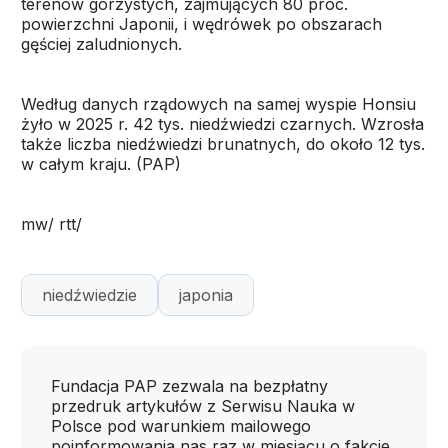
terenów górzystych, zajmujących 80 proc.
powierzchni Japonii, i wędrówek po obszarach
gęściej zaludnionych.
Według danych rządowych na samej wyspie Honsiu
żyło w 2025 r. 42 tys. niedźwiedzi czarnych. Wzrosła
także liczba niedźwiedzi brunatnych, do około 12 tys.
w całym kraju. (PAP)
mw/ rtt/
niedźwiedzie
japonia
Fundacja PAP zezwala na bezpłatny
przedruk artykułów z Serwisu Nauka w
Polsce pod warunkiem mailowego
poinformowania nas raz w miesiącu o fakcie