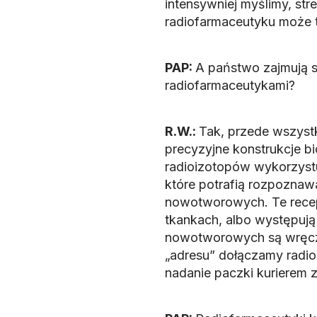
intensywniej myślimy, str
radiofarmaceutyku może t
PAP:
A państwo zajmują s
radiofarmaceutykami?
R.W.:
Tak, przede wszyst
precyzyjne konstrukcje b
radioizotopów wykorzystu
które potrafią rozpozna
nowotworowych. Te recep
tkankach, albo występują
nowotworowych są wręcz
„adresu” dołączamy radio
nadanie paczki kurierem