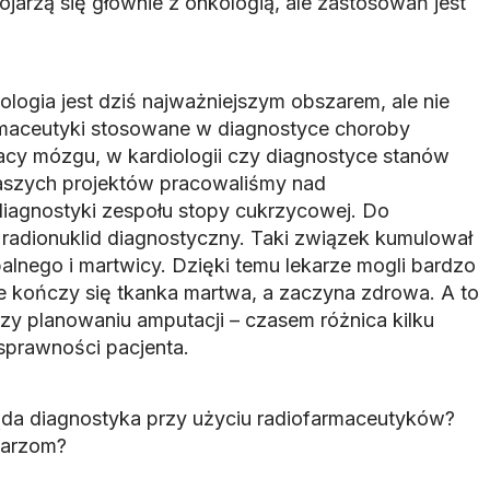
jarzą się głównie z onkologią, ale zastosowań jest
ogia jest dziś najważniejszym obszarem, ale nie
armaceutyki stosowane w diagnostyce choroby
acy mózgu, w kardiologii czy diagnostyce stanów
aszych projektów pracowaliśmy nad
iagnostyki zespołu stopy cukrzycowej. Do
 radionuklid diagnostyczny. Taki związek kumulował
alnego i martwicy. Dzięki temu lekarze mogli bardzo
ie kończy się tkanka martwa, a zaczyna zdrowa. A to
y planowaniu amputacji – czasem różnica kilku
sprawności pacjenta.
da diagnostyka przy użyciu radiofarmaceutyków?
karzom?