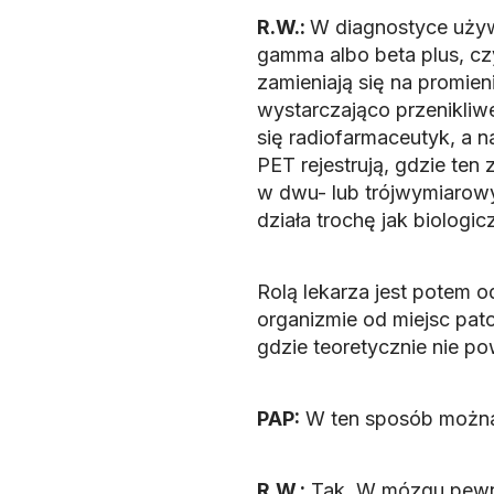
R.W.:
W diagnostyce używ
gamma albo beta plus, czy
zamieniają się na promie
wystarczająco przenikliw
się radiofarmaceutyk, a 
PET rejestrują, gdzie ten
w dwu- lub trójwymiarow
działa trochę jak biologi
Rolą lekarza jest potem 
organizmie od miejsc pato
gdzie teoretycznie nie po
PAP:
W ten sposób można
R.W.:
Tak. W mózgu pewn