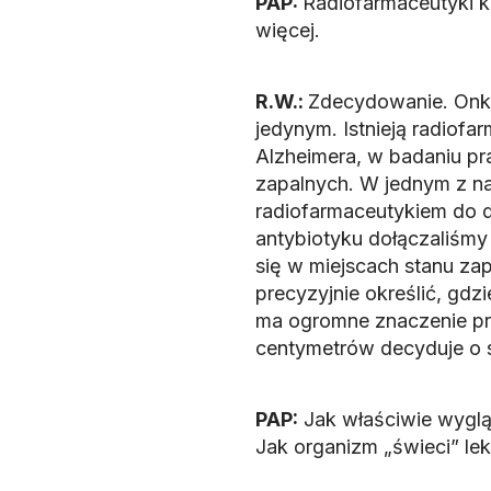
PAP:
Radiofarmaceutyki ko
więcej.
R.W.:
Zdecydowanie. Onkol
jedynym. Istnieją radiof
Alzheimera, w badaniu pr
zapalnych. W jednym z n
radiofarmaceutykiem do d
antybiotyku dołączaliśmy
się w miejscach stanu zap
precyzyjnie określić, gdz
ma ogromne znaczenie prz
centymetrów decyduje o 
PAP:
Jak właściwie wyglą
Jak organizm „świeci” le