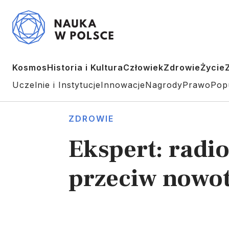
Kosmos
Historia i Kultura
Człowiek
Zdrowie
Życie
Uczelnie i Instytucje
Innowacje
Nagrody
Prawo
Pop
ZDROWIE
Ekspert: radio
przeciw now