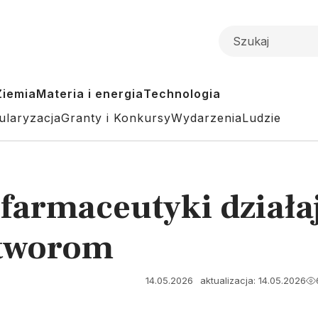
Ziemia
Materia i energia
Technologia
ularyzacja
Granty i Konkursy
Wydarzenia
Ludzie
farmaceutyki działaj
otworom
14.05.2026
aktualizacja: 14.05.2026