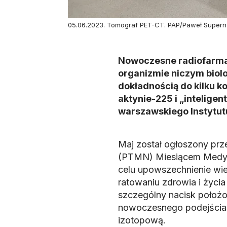
05.06.2023. Tomograf PET-CT. PAP/Paweł Super
Nowoczesne radiofarmace
organizmie niczym biol
dokładnością do kilku k
aktynie-225 i „inteligen
warszawskiego Instytutu
Maj został ogłoszony pr
(PTMN) Miesiącem Medycy
celu upowszechnienie wi
ratowaniu zdrowia i życ
szczególny nacisk położo
nowoczesnego podejścia 
izotopową.