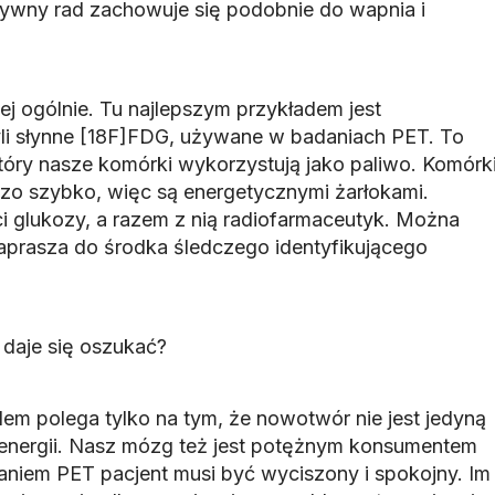
aktywny rad zachowuje się podobnie do wapnia i
ej ogólnie. Tu najlepszym przykładem jest
li słynne [18F]FDG, używane w badaniach PET. To
który nasze komórki wykorzystują jako paliwo. Komórk
o szybko, więc są energetycznymi żarłokami.
ci glukozy, a razem z nią radiofarmaceutyk. Można
aprasza do środka śledczego identyfikującego
daje się oszukać?
lem polega tylko na tym, że nowotwór nie jest jedyną
energii. Nasz mózg też jest potężnym konsumentem
aniem PET pacjent musi być wyciszony i spokojny. Im