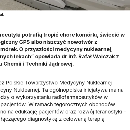
nak
utyki potrafią tropić chore komórki, świecić w
ogiczny GPS albo niszczyć nowotwór z
omórek. O przyszłości medycyny nuklearnej,
tnych lekach” opowiada dr inż. Rafał Walczak z
 Chemii i Techniki Jądrowej.
zez Polskie Towarzystwo Medycyny Nuklearnej
ny Nuklearnej. Ta ogólnopolska inicjatywa ma na
edzy o wykorzystaniu radiofarmaceutyków w
ia pacjentów. W ramach tegorocznych obchodów
no na edukację pacjentów oraz rozwój teranostyki –
łączącego diagnostykę z celowaną terapią