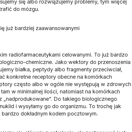
esujemy się albo rozwiązujemy problemy, tym więcej
rafić do mózgu.
ię już bardziej zaawansowanymi
kim radiofarmaceutykami celowanymi. To już bardzo
iologiczno-chemiczne. Jako wektory do przenoszenia
jemy białka, peptydy albo fragmenty przeciwciał,
wać konkretne receptory obecne na komórkach
tory często albo w ogóle nie występują w zdrowych
 tam w minimalnej ilości, natomiast na komórkach
 „nadprodukowane”. Do takiego biologicznego
nuklid i wysyłamy go do organizmu. To trochę jak
 z bardzo dokładnym kodem pocztowym.