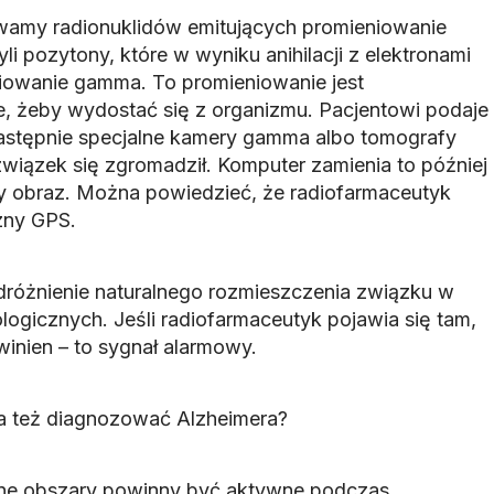
amy radionuklidów emitujących promieniowanie
li pozytony, które w wyniku anihilacji z elektronami
niowanie gamma. To promieniowanie jest
e, żeby wydostać się z organizmu. Pacjentowi podaje
następnie specjalne kamery gamma albo tomografy
 związek się zgromadził. Komputer zamienia to później
y obraz. Można powiedzieć, że radiofarmaceutyk
czny GPS.
odróżnienie naturalnego rozmieszczenia związku w
logicznych. Jeśli radiofarmaceutyk pojawia się tam,
winien – to sygnał alarmowy.
 też diagnozować Alzheimera?
e obszary powinny być aktywne podczas