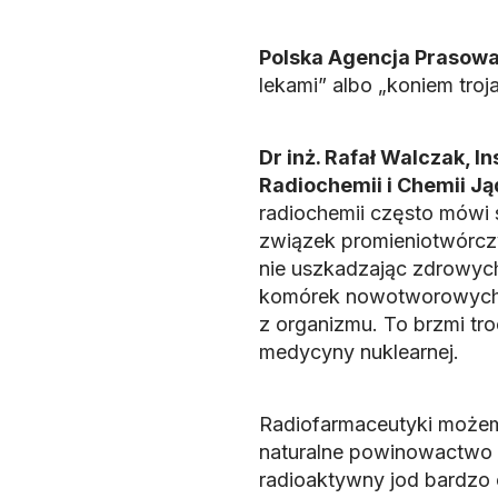
Polska Agencja Prasowa
lekami” albo „koniem troj
Dr inż. Rafał Walczak, I
Radiochemii i Chemii J
radiochemii często mówi s
związek promieniotwórcz
nie uszkadzając zdrowych 
komórek nowotworowych, 
z organizmu. To brzmi troc
medycyny nuklearnej.
Radiofarmaceutyki możemy
naturalne powinowactwo 
radioaktywny jod bardzo c