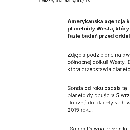
Caltech/UCAL/MPS/DLR/IDA
Amerykańska agencja k
planetoidy Westa, który
fazie badań przed oddal
Zdjęcia podzielono na d
północnej półkuli Westy. 
która przedstawia planeto
Sonda od roku badała tę 
planetoidy opuściła 5 wrz
dotrzeć do planety karło
2015 roku.
„Sonda Dawna odsłoniła n