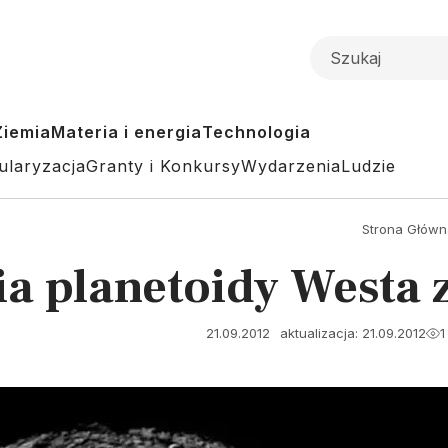
Ziemia
Materia i energia
Technologia
ularyzacja
Granty i Konkursy
Wydarzenia
Ludzie
Strona Główn
cia planetoidy Westa
21.09.2012
aktualizacja: 21.09.2012
1