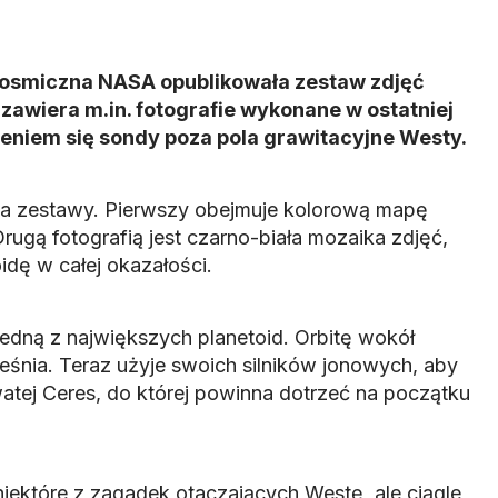
osmiczna NASA opublikowała zestaw zdjęć
 zawiera m.in. fotografie wykonane w ostatniej
eniem się sondy poza pola grawitacyjne Westy.
wa zestawy. Pierwszy obejmuje kolorową mapę
Drugą fotografią jest czarno-biała mozaika zdjęć,
idę w całej okazałości.
jedną z największych planetoid. Orbitę wokół
eśnia. Teraz użyje swoich silników jonowych, aby
watej Ceres, do której powinna dotrzeć na początku
iektóre z zagadek otaczających Westę, ale ciągle