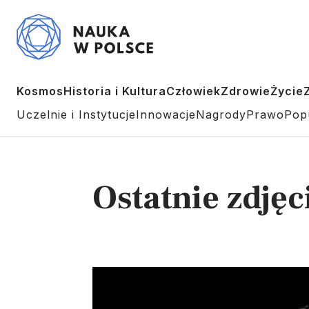
Kosmos
Historia i Kultura
Człowiek
Zdrowie
Życie
Uczelnie i Instytucje
Innowacje
Nagrody
Prawo
Pop
Ostatnie zdję