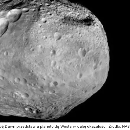
ę Dawn przedstawia planetoidę Westa w całej okazałości. Źródło: NAS