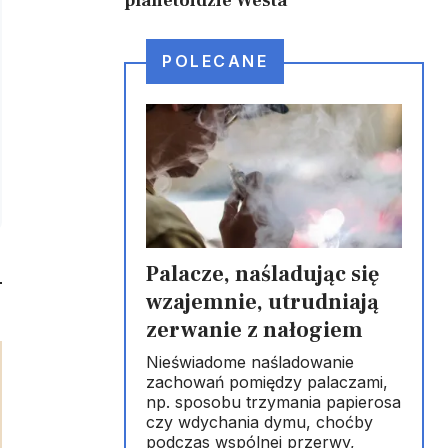
planetoidzie Westa
POLECANE
Palacze, naśladując się
wzajemnie, utrudniają
zerwanie z nałogiem
Nieświadome naśladowanie
zachowań pomiędzy palaczami,
np. sposobu trzymania papierosa
czy wdychania dymu, choćby
podczas wspólnej przerwy,