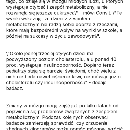
tego, co dzieje się w mózgu młodych ludzi, u których
występuje otyłość i zespół metaboliczny, a nie
rozwinęła się jeszcze cukrzyca\" - mówi Convit. \"Te
wyniki wskazują, że dzieci z zespołem
metabolicznym nie radzą sobie dobrze z rzeczami,
które mają bezpośredni wpływ na wyniki w szkole, a
później na sukcesy w życiu zawodowym\".
\"Około jednej trzeciej otyłych dzieci ma
podwyższony poziom cholesterolu, a u ponad 40
proc. występuje insulinooporność. Dopiero teraz
pediatrzy stają się bardziej świadomi, choć wielu z
nich nie bada nawet ciśnienia krwi, nie mówiąc już o
cholesterolu czy insulinooporności\" - dodaje
badacz.
Zmiany w mózgu mogą zajść już po kilku latach od
pojawienia się problemów związanych z zespołem
metabolicznym. Podczas kolejnych obserwacji
badacze zamierzają sprawdzić, czy zrzucenie
zbędnych kilogramów może pomóc mózgowi wrócić