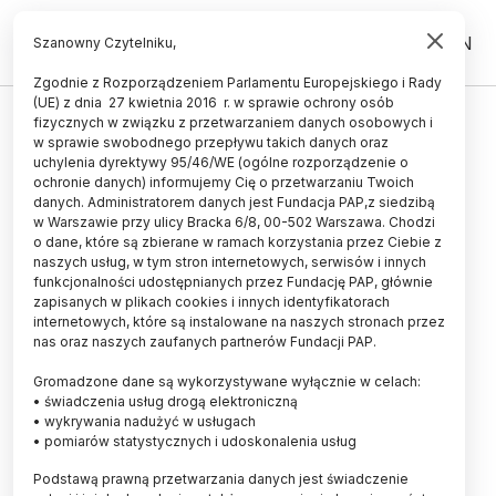
PL
EN
Szanowny Czytelniku,
Zgodnie z Rozporządzeniem Parlamentu Europejskiego i Rady
(UE) z dnia 27 kwietnia 2016 r. w sprawie ochrony osób
fizycznych w związku z przetwarzaniem danych osobowych i
Dzieci z zespołem metabolicznym
w sprawie swobodnego przepływu takich danych oraz
uczą się gorzej
uchylenia dyrektywy 95/46/WE (ogólne rozporządzenie o
ochronie danych) informujemy Cię o przetwarzaniu Twoich
danych. Administratorem danych jest Fundacja PAP,z siedzibą
05.09.2012
aktualizacja: 05.09.2012
w Warszawie przy ulicy Bracka 6/8, 00-502 Warszawa. Chodzi
2 minuty czytania
o dane, które są zbierane w ramach korzystania przez Ciebie z
naszych usług, w tym stron internetowych, serwisów i innych
funkcjonalności udostępnianych przez Fundację PAP, głównie
Zespół metaboliczny może powodować u
zapisanych w plikach cookies i innych identyfikatorach
nastolatków problemy z uczeniem się, a nawet
internetowych, które są instalowane na naszych stronach przez
zaburzenia neurologiczne - donoszą naukowcy z
nas oraz naszych zaufanych partnerów Fundacji PAP.
Uniwersytetu Nowojorskiego, których wnioski
Gromadzone dane są wykorzystywane wyłącznie w celach:
ukazały się w piśmie "Pediatrics".
• świadczenia usług drogą elektroniczną
• wykrywania nadużyć w usługach
• pomiarów statystycznych i udoskonalenia usług
Wraz z otyłością w Stanach Zjednoczonych wzrosła
liczba dzieci i nastolatków, u których diagnozowany
Podstawą prawną przetwarzania danych jest świadczenie