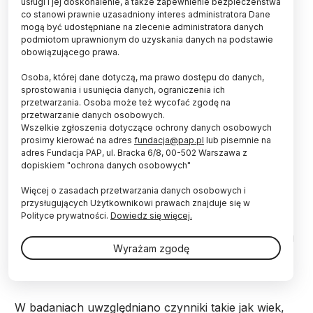
jest zespół metaboliczny, tj. współwystępowanie
usługi i jej doskonalenie, a także zapewnienie bezpieczeństwa
przynajmniej trzech z takich czynników jak: otyłość
co stanowi prawnie uzasadniony interes administratora Dane
brzuszna, insulinooporność, nadciśnienie tętnicze
mogą być udostępniane na zlecenie administratora danych
podmiotom uprawnionym do uzyskania danych na podstawie
czy podwyższony poziom cholesterolu i
obowiązującego prawa.
trójglicerydów.
Osoba, której dane dotyczą, ma prawo dostępu do danych,
sprostowania i usunięcia danych, ograniczenia ich
Autor badań dr Antonio Convit z NYU School of
przetwarzania. Osoba może też wycofać zgodę na
Medicine już podczas wcześniejszych badań
przetwarzanie danych osobowych.
zaobserwował korelację pomiędzy zespołem
Wszelkie zgłoszenia dotyczące ochrony danych osobowych
metabolicznym a ryzykiem zaburzeń
prosimy kierować na adres
fundacja@pap.pl
lub pisemnie na
neurologicznych u ludzi dorosłych. Obecne badania
adres Fundacja PAP, ul. Bracka 6/8, 00-502 Warszawa z
dopiskiem "ochrona danych osobowych"
wykazały, że w przypadku młodzieży problem jest
jeszcze bardziej niepokojący.
Więcej o zasadach przetwarzania danych osobowych i
przysługujących Użytkownikowi prawach znajduje się w
Polityce prywatności.
Dowiedz się więcej.
Naukowcy porównywali grupę 49 nastolatków z
zespołem metabolicznym z grupą 62 rówieśników, u
Wyrażam zgodę
których problem ten nie występował, choć u 40
proc. występowała nadwaga lub otyłość.
W badaniach uwzględniano czynniki takie jak wiek,