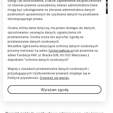
usługi i jej doskonalenie, a także zapewnienie bezpieczeństwa
co stanowi prawnie uzasadniony interes administratora Dane
mogą być udostępniane na zlecenie administratora danych
podmiotom uprawnionym do uzyskania danych na podstawie
Fot. Adobe Stock
obowiązującego prawa.
W czwartek władze samorządu województwa
Osoba, której dane dotyczą, ma prawo dostępu do danych,
opolskiego podpisały umowę z Państwową
sprostowania i usunięcia danych, ograniczenia ich
przetwarzania. Osoba może też wycofać zgodę na
Akademią Nauk Stosowanych w Nysie o
przetwarzanie danych osobowych.
przekazaniu z funduszy unijnych ponad 4,6 mln
Wszelkie zgłoszenia dotyczące ochrony danych osobowych
złotych na budowę przez uczelnię Centrum
prosimy kierować na adres
fundacja@pap.pl
lub pisemnie na
Aktywności Studenckiej.
adres Fundacja PAP, ul. Bracka 6/8, 00-502 Warszawa z
dopiskiem "ochrona danych osobowych"
Jak poinformowało biuro prasowe opolskiego
Więcej o zasadach przetwarzania danych osobowych i
urzędu marszałkowskiego, całkowity koszt projektu
przysługujących Użytkownikowi prawach znajduje się w
to ponad 5,5 mln zł. Dzięki dotacji ze środków UE,
Polityce prywatności.
Dowiedz się więcej.
którymi dysponuje samorząd województwa, w Nysie
powstanie Centrum Aktywności Studenckiej, z
Wyrażam zgodę
którego korzystać będą mogli także mieszkańcy
miasta.