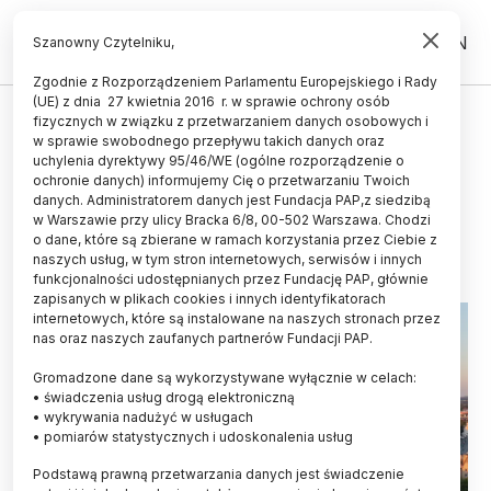
PL
EN
Szanowny Czytelniku,
Zgodnie z Rozporządzeniem Parlamentu Europejskiego i Rady
(UE) z dnia 27 kwietnia 2016 r. w sprawie ochrony osób
UCZELNIE I INSTYTUCJE
fizycznych w związku z przetwarzaniem danych osobowych i
w sprawie swobodnego przepływu takich danych oraz
W Nysie powstaje Centrum
uchylenia dyrektywy 95/46/WE (ogólne rozporządzenie o
Aktywności Studenckiej
ochronie danych) informujemy Cię o przetwarzaniu Twoich
danych. Administratorem danych jest Fundacja PAP,z siedzibą
w Warszawie przy ulicy Bracka 6/8, 00-502 Warszawa. Chodzi
02.05.2026
aktualizacja: 02.05.2026
o dane, które są zbierane w ramach korzystania przez Ciebie z
1 minuta czytania
naszych usług, w tym stron internetowych, serwisów i innych
funkcjonalności udostępnianych przez Fundację PAP, głównie
zapisanych w plikach cookies i innych identyfikatorach
internetowych, które są instalowane na naszych stronach przez
nas oraz naszych zaufanych partnerów Fundacji PAP.
Gromadzone dane są wykorzystywane wyłącznie w celach:
• świadczenia usług drogą elektroniczną
• wykrywania nadużyć w usługach
• pomiarów statystycznych i udoskonalenia usług
Podstawą prawną przetwarzania danych jest świadczenie