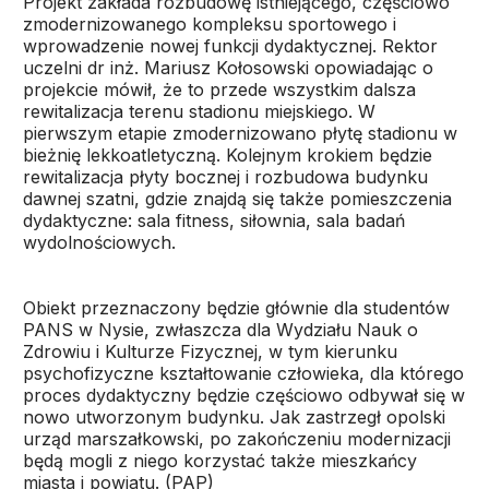
Projekt zakłada rozbudowę istniejącego, częściowo
zmodernizowanego kompleksu sportowego i
wprowadzenie nowej funkcji dydaktycznej. Rektor
uczelni dr inż. Mariusz Kołosowski opowiadając o
projekcie mówił, że to przede wszystkim dalsza
rewitalizacja terenu stadionu miejskiego. W
pierwszym etapie zmodernizowano płytę stadionu w
bieżnię lekkoatletyczną. Kolejnym krokiem będzie
rewitalizacja płyty bocznej i rozbudowa budynku
dawnej szatni, gdzie znajdą się także pomieszczenia
dydaktyczne: sala fitness, siłownia, sala badań
wydolnościowych.
Obiekt przeznaczony będzie głównie dla studentów
PANS w Nysie, zwłaszcza dla Wydziału Nauk o
Zdrowiu i Kulturze Fizycznej, w tym kierunku
psychofizyczne kształtowanie człowieka, dla którego
proces dydaktyczny będzie częściowo odbywał się w
nowo utworzonym budynku. Jak zastrzegł opolski
urząd marszałkowski, po zakończeniu modernizacji
będą mogli z niego korzystać także mieszkańcy
miasta i powiatu. (PAP)