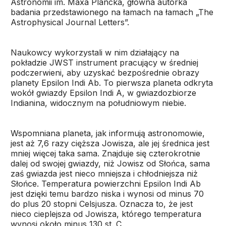
Astronomii im. Maxa Plancka, główna autorka
badania przedstawionego na łamach na łamach „The
Astrophysical Journal Letters”.
Naukowcy wykorzystali w nim działający na
pokładzie JWST instrument pracujący w średniej
podczerwieni, aby uzyskać bezpośrednie obrazy
planety Epsilon Indi Ab. To pierwsza planeta odkryta
wokół gwiazdy Epsilon Indi A, w gwiazdozbiorze
Indianina, widocznym na południowym niebie.
Wspomniana planeta, jak informują astronomowie,
jest aż 7,6 razy cięższa Jowisza, ale jej średnica jest
mniej więcej taka sama. Znajduje się czterokrotnie
dalej od swojej gwiazdy, niż Jowisz od Słońca, sama
zaś gwiazda jest nieco mniejsza i chłodniejsza niż
Słońce. Temperatura powierzchni Epsilon Indi Ab
jest dzięki temu bardzo niska i wynosi od minus 70
do plus 20 stopni Celsjusza. Oznacza to, że jest
nieco cieplejsza od Jowisza, którego temperatura
wynosi około minus 130 st. C.