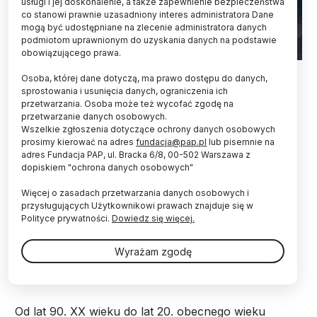
usługi i jej doskonalenie, a także zapewnienie bezpieczeństwa
co stanowi prawnie uzasadniony interes administratora Dane
mogą być udostępniane na zlecenie administratora danych
podmiotom uprawnionym do uzyskania danych na podstawie
obowiązującego prawa.
Fot. Adobe Stock
Osoba, której dane dotyczą, ma prawo dostępu do danych,
sprostowania i usunięcia danych, ograniczenia ich
Wodno-lodowe chmury wokół odległej planety
przetwarzania. Osoba może też wycofać zgodę na
podobnej do Jowisza dostrzegli astronomowie
przetwarzanie danych osobowych.
korzystający z Teleskopu Jamesa Webba. To
Wszelkie zgłoszenia dotyczące ochrony danych osobowych
odkrycie pokazuje ograniczenia większości
prosimy kierować na adres
fundacja@pap.pl
lub pisemnie na
obecnych modeli atmosfer egzoplanet – twierdzą
adres Fundacja PAP, ul. Bracka 6/8, 00-502 Warszawa z
dopiskiem "ochrona danych osobowych"
naukowcy.
Więcej o zasadach przetwarzania danych osobowych i
przysługujących Użytkownikowi prawach znajduje się w
Badający egzoplanety astronomowie mają nadzieję,
Polityce prywatności.
Dowiedz się więcej.
że w ciągu najbliższych dekad uda się wykryć ślady
życia na jednym z takich globów. To odległy cel, a
Wyrażam zgodę
dotąd – przypominają eksperci – badania przeszły
przez kilka etapów.
Od lat 90. XX wieku do lat 20. obecnego wieku