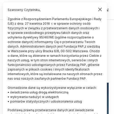
PL
EN
Szanowny Czytelniku,
Zgodnie z Rozporządzeniem Parlamentu Europejskiego i Rady
(UE) z dnia 27 kwietnia 2016 r. w sprawie ochrony osób
KOSMOS
fizycznych w związku z przetwarzaniem danych osobowych i
w sprawie swobodnego przepływu takich danych oraz
Polka pracująca przy misji
uchylenia dyrektywy 95/46/WE (ogólne rozporządzenie o
Artemis II: to już zdecydowany
ochronie danych) informujemy Cię o przetwarzaniu Twoich
danych. Administratorem danych jest Fundacja PAP,z siedzibą
sukces
w Warszawie przy ulicy Bracka 6/8, 00-502 Warszawa. Chodzi
o dane, które są zbierane w ramach korzystania przez Ciebie z
ANNA BUGAJSKA
naszych usług, w tym stron internetowych, serwisów i innych
10.04.2026
aktualizacja: 10.04.2026
funkcjonalności udostępnianych przez Fundację PAP, głównie
4 minuty czytania
zapisanych w plikach cookies i innych identyfikatorach
internetowych, które są instalowane na naszych stronach przez
nas oraz naszych zaufanych partnerów Fundacji PAP.
Gromadzone dane są wykorzystywane wyłącznie w celach:
• świadczenia usług drogą elektroniczną
• wykrywania nadużyć w usługach
• pomiarów statystycznych i udoskonalenia usług
Podstawą prawną przetwarzania danych jest świadczenie