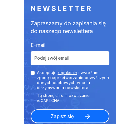
NEWSLETTER
Zapraszamy do zapisania się
do naszego newslettera
E-mail
Akceptuje
regulamin
i wyrażam
zgodę naprzetwarzanie powyższych
danych osobowych w celu
otrzymywania newslettera.