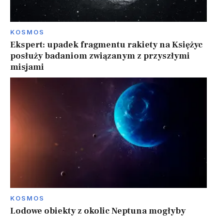
KOSMOS
Ekspert: upadek fragmentu rakiety na Księżyc
posłuży badaniom związanym z przyszłymi
misjami
KOSMOS
Lodowe obiekty z okolic Neptuna mogłyby