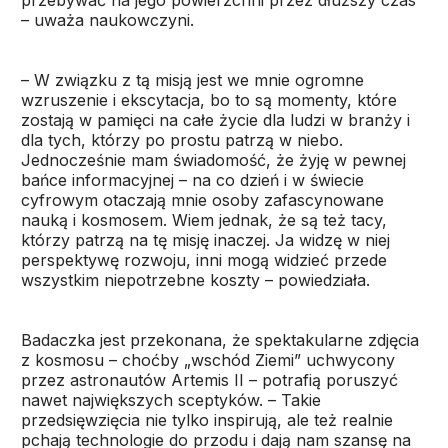
– uważa naukowczyni.
– W związku z tą misją jest we mnie ogromne
wzruszenie i ekscytacja, bo to są momenty, które
zostają w pamięci na całe życie dla ludzi w branży i
dla tych, którzy po prostu patrzą w niebo.
Jednocześnie mam świadomość, że żyję w pewnej
bańce informacyjnej – na co dzień i w świecie
cyfrowym otaczają mnie osoby zafascynowane
nauką i kosmosem. Wiem jednak, że są też tacy,
którzy patrzą na tę misję inaczej. Ja widzę w niej
perspektywę rozwoju, inni mogą widzieć przede
wszystkim niepotrzebne koszty – powiedziała.
Badaczka jest przekonana, że spektakularne zdjęcia
z kosmosu – choćby „wschód Ziemi” uchwycony
przez astronautów Artemis II – potrafią poruszyć
nawet największych sceptyków. – Takie
przedsięwzięcia nie tylko inspirują, ale też realnie
pchają technologie do przodu i dają nam szansę na