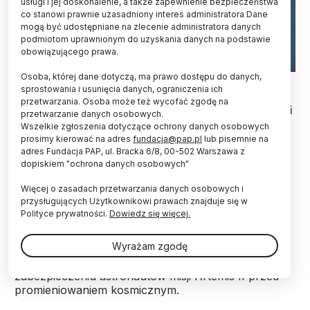
usługi i jej doskonalenie, a także zapewnienie bezpieczeństwa
co stanowi prawnie uzasadniony interes administratora Dane
mogą być udostępniane na zlecenie administratora danych
podmiotom uprawnionym do uzyskania danych na podstawie
obowiązującego prawa.
Osoba, której dane dotyczą, ma prawo dostępu do danych,
Fot. EPA/CRISTOBAL HERRERA-ULASHKEVICH 01.04.2026
sprostowania i usunięcia danych, ograniczenia ich
przetwarzania. Osoba może też wycofać zgodę na
Choć
misja Artemis II
trwa - w Europejskiej Agencji
przetwarzanie danych osobowych.
Kosmicznej już teraz uważamy, że jest ona
Wszelkie zgłoszenia dotyczące ochrony danych osobowych
zdecydowanym sukcesem – powiedziała PAP dr
prosimy kierować na adres
fundacja@pap.pl
lub pisemnie na
Anna Fogtman z ESA. Dodała, że lot w daleki
adres Fundacja PAP, ul. Bracka 6/8, 00-502 Warszawa z
dopiskiem "ochrona danych osobowych"
kosmos wymaga nie jednego skoku, tylko całego
systemu kompetencji i niezawodności.
Więcej o zasadach przetwarzania danych osobowych i
przysługujących Użytkownikowi prawach znajduje się w
Polityce prywatności.
Dowiedz się więcej.
Dr Anna Fogtman z Zespołu Medycyny Kosmicznej
ESA kieruje operacjami ochrony radiologicznej w
Wyrażam zgodę
Europejskim Centrum Astronautów ESA w Kolonii.
Wraz zespołem Polka współpracuje m.in. przy
zabezpieczeniu astronautów misji Artemis II przed
promieniowaniem kosmicznym.