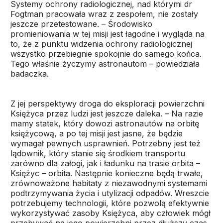
Systemy ochrony radiologicznej, nad którymi dr
Fogtman pracowała wraz z zespołem, nie zostały
jeszcze przetestowane. – Środowisko
promieniowania w tej misji jest łagodne i wygląda na
to, że z punktu widzenia ochrony radiologicznej
wszystko przebiegnie spokojnie do samego końca.
Tego właśnie życzymy astronautom – powiedziała
badaczka.
Z jej perspektywy droga do eksploracji powierzchni
Księżyca przez ludzi jest jeszcze daleka. – Na razie
mamy statek, który dowozi astronautów na orbitę
księżycową, a po tej misji jest jasne, że będzie
wymagał pewnych usprawnień. Potrzebny jest też
lądownik, który stanie się środkiem transportu
zarówno dla załogi, jak i ładunku na trasie orbita –
Księżyc – orbita. Następnie konieczne będą trwałe,
zrównoważone habitaty z niezawodnymi systemami
podtrzymywania życia i utylizacji odpadów. Wreszcie
potrzebujemy technologii, które pozwolą efektywnie
wykorzystywać zasoby Księżyca, aby człowiek mógł
przebywać na jego powierzchni przez dłuższy czas