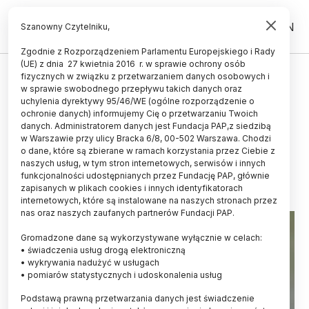
PL
EN
Szanowny Czytelniku,
Zgodnie z Rozporządzeniem Parlamentu Europejskiego i Rady
(UE) z dnia 27 kwietnia 2016 r. w sprawie ochrony osób
UCZELNIE I INSTYTUCJE
fizycznych w związku z przetwarzaniem danych osobowych i
w sprawie swobodnego przepływu takich danych oraz
Prezes PAN: premier chce od nas
uchylenia dyrektywy 95/46/WE (ogólne rozporządzenie o
konkretów w działaniach
ochronie danych) informujemy Cię o przetwarzaniu Twoich
danych. Administratorem danych jest Fundacja PAP,z siedzibą
naukowców na rzecz obronności
w Warszawie przy ulicy Bracka 6/8, 00-502 Warszawa. Chodzi
o dane, które są zbierane w ramach korzystania przez Ciebie z
12.12.2025
aktualizacja: 12.12.2025
naszych usług, w tym stron internetowych, serwisów i innych
3 minuty czytania
funkcjonalności udostępnianych przez Fundację PAP, głównie
zapisanych w plikach cookies i innych identyfikatorach
internetowych, które są instalowane na naszych stronach przez
nas oraz naszych zaufanych partnerów Fundacji PAP.
Gromadzone dane są wykorzystywane wyłącznie w celach:
• świadczenia usług drogą elektroniczną
• wykrywania nadużyć w usługach
• pomiarów statystycznych i udoskonalenia usług
Podstawą prawną przetwarzania danych jest świadczenie