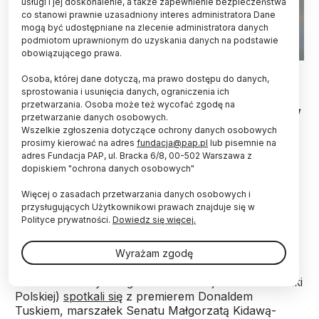
usługi i jej doskonalenie, a także zapewnienie bezpieczeństwa
co stanowi prawnie uzasadniony interes administratora Dane
mogą być udostępniane na zlecenie administratora danych
podmiotom uprawnionym do uzyskania danych na podstawie
obowiązującego prawa.
06.05.2024. Prezes Polskiej Akademii Nauk prof. Marek
Osoba, której dane dotyczą, ma prawo dostępu do danych,
Konarzewski. PAP/Rafał Guz
sprostowania i usunięcia danych, ograniczenia ich
przetwarzania. Osoba może też wycofać zgodę na
Prezes PAN prof. Marek Konarzewski powiedział w
przetwarzanie danych osobowych.
czwartek, że premier Donald Tusk oczekuje od
Wszelkie zgłoszenia dotyczące ochrony danych osobowych
naukowców konkretnych rozwiązań na rzecz
prosimy kierować na adres
fundacja@pap.pl
lub pisemnie na
obronności – i to możliwych do realizacji w ciągu
adres Fundacja PAP, ul. Bracka 6/8, 00-502 Warszawa z
miesięcy. Poinformował, że Akademia
dopiskiem "ochrona danych osobowych"
przygotowuje ofertę technologii podwójnego
Więcej o zasadach przetwarzania danych osobowych i
zastosowania.
przysługujących Użytkownikowi prawach znajduje się w
Polityce prywatności.
Dowiedz się więcej.
We wtorek przedstawiciele środowiska naukowego
(Polskiej Akademii Nauk, Konferencji Rektorów
Wyrażam zgodę
Akademickich Szkół Polskich, Rady Głównej Nauki i
Szkolnictwa Wyższego oraz Fundacji na rzecz Nauki
Polskiej)
spotkali się
z premierem Donaldem
Tuskiem, marszałek Senatu Małgorzatą Kidawą-