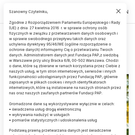
PL
EN
Szanowny Czytelniku,
Zgodnie z Rozporządzeniem Parlamentu Europejskiego i Rady
(UE) z dnia 27 kwietnia 2016 r. w sprawie ochrony osób
ŚWIAT
fizycznych w związku z przetwarzaniem danych osobowych i
w sprawie swobodnego przepływu takich danych oraz
Białko, które dba o mięśnie
uchylenia dyrektywy 95/46/WE (ogólne rozporządzenie o
ochronie danych) informujemy Cię o przetwarzaniu Twoich
09.12.2025
aktualizacja: 09.12.2025
danych. Administratorem danych jest Fundacja PAP,z siedzibą
3 minuty czytania
w Warszawie przy ulicy Bracka 6/8, 00-502 Warszawa. Chodzi
o dane, które są zbierane w ramach korzystania przez Ciebie z
naszych usług, w tym stron internetowych, serwisów i innych
funkcjonalności udostępnianych przez Fundację PAP, głównie
zapisanych w plikach cookies i innych identyfikatorach
internetowych, które są instalowane na naszych stronach przez
nas oraz naszych zaufanych partnerów Fundacji PAP.
Gromadzone dane są wykorzystywane wyłącznie w celach:
• świadczenia usług drogą elektroniczną
• wykrywania nadużyć w usługach
• pomiarów statystycznych i udoskonalenia usług
Podstawą prawną przetwarzania danych jest świadczenie