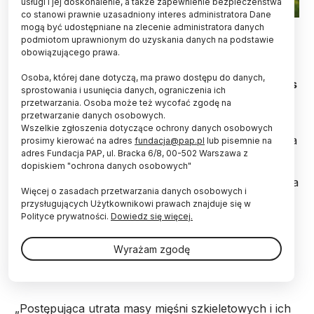
usługi i jej doskonalenie, a także zapewnienie bezpieczeństwa
co stanowi prawnie uzasadniony interes administratora Dane
Fot. Adobe Stock
mogą być udostępniane na zlecenie administratora danych
podmiotom uprawnionym do uzyskania danych na podstawie
obowiązującego prawa.
Białko tenascyna C wydaje się mieć kluczowe
znaczenie dla zachowania siły mięśniowej w
Osoba, której dane dotyczą, ma prawo dostępu do danych,
późnym wieku – informuje pismo „Communications
sprostowania i usunięcia danych, ograniczenia ich
Biology”.
przetwarzania. Osoba może też wycofać zgodę na
przetwarzanie danych osobowych.
Wszelkie zgłoszenia dotyczące ochrony danych osobowych
Wraz z wiekiem mięśnie stopniowo zmniejszają swoja
prosimy kierować na adres
fundacja@pap.pl
lub pisemnie na
masę i stają się coraz słabsze, co w oczywisty
adres Fundacja PAP, ul. Bracka 6/8, 00-502 Warszawa z
dopiskiem "ochrona danych osobowych"
sposób utrudnia wykonywanie codziennych
czynności, z czasem nawet wstawanie z łóżka. Niska
Więcej o zasadach przetwarzania danych osobowych i
masa mięśniowa u osób starszych – znana jako
przysługujących Użytkownikowi prawach znajduje się w
sarkopenia – to poważny problem dla utrzymania
Polityce prywatności.
Dowiedz się więcej.
jakości życia w starzejącej się populacji. Pacjenci z
sarkopenią są bardziej narażeni na hospitalizację,
Wyrażam zgodę
podatni na upadki i złamania, które mogą
przyspieszyć pogorszenie stanu zdrowia.
„Postępująca utrata masy mięśni szkieletowych i ich