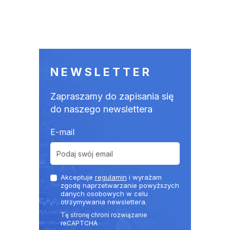
NEWSLETTER
Zapraszamy do zapisania się
do naszego newslettera
E-mail
Akceptuje
regulamin
i wyrażam
zgodę naprzetwarzanie powyższych
danych osobowych w celu
otrzymywania newslettera.