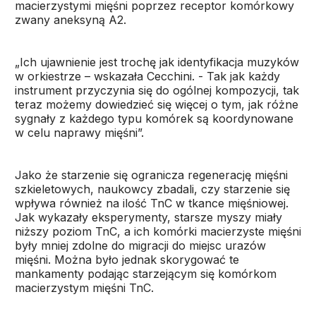
macierzystymi mięśni poprzez receptor komórkowy
zwany aneksyną A2.
„Ich ujawnienie jest trochę jak identyfikacja muzyków
w orkiestrze – wskazała Cecchini. - Tak jak każdy
instrument przyczynia się do ogólnej kompozycji, tak
teraz możemy dowiedzieć się więcej o tym, jak różne
sygnały z każdego typu komórek są koordynowane
w celu naprawy mięśni”.
Jako że starzenie się ogranicza regenerację mięśni
szkieletowych, naukowcy zbadali, czy starzenie się
wpływa również na ilość TnC w tkance mięśniowej.
Jak wykazały eksperymenty, starsze myszy miały
niższy poziom TnC, a ich komórki macierzyste mięśni
były mniej zdolne do migracji do miejsc urazów
mięśni. Można było jednak skorygować te
mankamenty podając starzejącym się komórkom
macierzystym mięśni TnC.