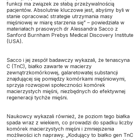
funkcji ma związek ze słabą przeżywalnością
pacjentów. Absolutnie kluczowe jest, abyśmy byli w
stanie opracować strategie utrzymania masy
mięśniowej w miarę starzenia się” – powiedziała w
materiałach prasowych dr Alessandra Sacco z
Sanford Burnham Prebys Medical Discovery Institute
(USA).
Sacco i jej zespół badawczy wykazali, że tenascyna
C (TnC), białko zawarte w macierzy
zewnątrzkomórkowej, galaretowatej substancji
znajdującej się pomiędzy komórkami mięśniowymi,
sprzyja rozwojowi społeczności komórek
macierzystych mięśni, niezbędnych do efektywnej
regeneracji tychże mięśni.
Naukowcy wykazali również, że poziom tego białka
spada wraz z wiekiem, co prowadzi do spadku liczby
komórek macierzystych mięśni i zmniejszenia
możliwości ich naprawy. „Kodujący to białko gen TnC