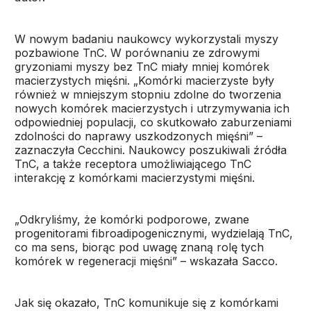
W nowym badaniu naukowcy wykorzystali myszy
pozbawione TnC. W porównaniu ze zdrowymi
gryzoniami myszy bez TnC miały mniej komórek
macierzystych mięśni. „Komórki macierzyste były
również w mniejszym stopniu zdolne do tworzenia
nowych komórek macierzystych i utrzymywania ich
odpowiedniej populacji, co skutkowało zaburzeniami
zdolności do naprawy uszkodzonych mięśni” –
zaznaczyła Cecchini. Naukowcy poszukiwali źródła
TnC, a także receptora umożliwiającego TnC
interakcję z komórkami macierzystymi mięśni.
„Odkryliśmy, że komórki podporowe, zwane
progenitorami fibroadipogenicznymi, wydzielają TnC,
co ma sens, biorąc pod uwagę znaną rolę tych
komórek w regeneracji mięśni” – wskazała Sacco.
Jak się okazało, TnC komunikuje się z komórkami