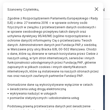
PL
EN
Szanowny Czytelniku,
Zgodnie z Rozporządzeniem Parlamentu Europejskiego i Rady
(UE) z dnia 27 kwietnia 2016 r. w sprawie ochrony osób
ŚWIAT
fizycznych w związku z przetwarzaniem danych osobowych i
w sprawie swobodnego przepływu takich danych oraz
W. Brytania/ Po raz pierwszy od
uchylenia dyrektywy 95/46/WE (ogólne rozporządzenie o
350 lat kobieta astronomem
ochronie danych) informujemy Cię o przetwarzaniu Twoich
danych. Administratorem danych jest Fundacja PAP,z siedzibą
królewskim
w Warszawie przy ulicy Bracka 6/8, 00-502 Warszawa. Chodzi
o dane, które są zbierane w ramach korzystania przez Ciebie z
31.07.2025
aktualizacja: 31.07.2025
naszych usług, w tym stron internetowych, serwisów i innych
2 minuty czytania
funkcjonalności udostępnianych przez Fundację PAP, głównie
zapisanych w plikach cookies i innych identyfikatorach
internetowych, które są instalowane na naszych stronach przez
nas oraz naszych zaufanych partnerów Fundacji PAP.
Gromadzone dane są wykorzystywane wyłącznie w celach:
• świadczenia usług drogą elektroniczną
• wykrywania nadużyć w usługach
• pomiarów statystycznych i udoskonalenia usług
Podstawą prawną przetwarzania danych jest świadczenie