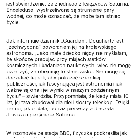
jest stwierdzenie, że z jednego z księżyców Saturna,
Enceladusa, wystrzeliwane są strumienie pary
wodnej, co może oznaczać, że może tam istnieć
życie.
Jak informuje dziennik „Guardian”, Dougherty jest
„zachwycona” powołaniem jej na królewskiego
astronoma. „Jako małe dziecko nigdy nie myślałam,
że skończę pracując przy misjach statków
kosmicznych i badaniach naukowych, więc nie mogę
uwierzyć, że obejmuję to stanowisko. Nie mogę się
doczekać tej roli, aby pokazać szerokiej
publiczności, jak fascynująca jest astronomia i jak
ważne są ona i jej wyniki w naszym codziennym
życiu” – stwierdziła. Przypomniała, że kiedy miała 10
lat, jej tata zbudował dla niej i siostry teleskop. Dzięki
niemu, jak dodała, po raz pierwszy zobaczyła
Jowisza i pierścienie Saturna.
W rozmowie ze stacją BBC, fizyczka podkreśliła jak