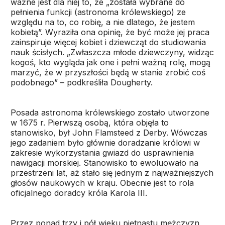
ważne jest dla niej to, że „została wybrane do
pełnienia funkcji (astronoma królewskiego) ze
względu na to, co robię, a nie dlatego, że jestem
kobietą”. Wyraziła ona opinię, że być może jej praca
zainspiruje więcej kobiet i dziewcząt do studiowania
nauk ścisłych. „Zwłaszcza młode dziewczyny, widząc
kogoś, kto wygląda jak one i pełni ważną rolę, mogą
marzyć, że w przyszłości będą w stanie zrobić coś
podobnego” – podkreśliła Dougherty.
Posada astronoma królewskiego zostało utworzone
w 1675 r. Pierwszą osobą, która objęła to
stanowisko, był John Flamsteed z Derby. Wówczas
jego zadaniem było głównie doradzanie królowi w
zakresie wykorzystania gwiazd do usprawnienia
nawigacji morskiej. Stanowisko to ewoluowało na
przestrzeni lat, aż stało się jednym z najważniejszych
głosów naukowych w kraju. Obecnie jest to rola
oficjalnego doradcy króla Karola III.
Przez ponad trzy i pół wieku piętnastu mężczyzn