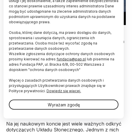
usługi i jej doskonalenie, a także zapewnienie bezpieczeństwa
co stanowi prawnie uzasadniony interes administratora Dane
mogą być udostępniane na zlecenie administratora danych
podmiotom uprawnionym do uzyskania danych na podstawie
obowiązującego prawa.
Fot. Adobe Stock
Osoba, której dane dotyczą, ma prawo dostępu do danych,
sprostowania i usunięcia danych, ograniczenia ich
Prof. fizyki Michele Dougherty została mianowana
przetwarzania. Osoba może też wycofać zgodę na
w środę na stanowisko astronoma królewskiego -
przetwarzanie danych osobowych.
oficjalnego doradcy króla Karola III. Jest pierwszą
Wszelkie zgłoszenia dotyczące ochrony danych osobowych
od 350 lat kobietą pełniącą tę funkcję.
prosimy kierować na adres
fundacja@pap.pl
lub pisemnie na
adres Fundacja PAP, ul. Bracka 6/8, 00-502 Warszawa z
dopiskiem "ochrona danych osobowych"
Planetolożka jest czołową fizyczką kosmiczną oraz
Więcej o zasadach przetwarzania danych osobowych i
badaczką misji Cassini w ramach programu NASA.
przysługujących Użytkownikowi prawach znajduje się w
Specjalizuje się w projektowaniu i obsłudze
Polityce prywatności.
Dowiedz się więcej.
instrumentów do pomiaru pola magnetycznego w
kosmosie na sondach NASA i Europejskiej Agencji
Wyrażam zgodę
Kosmicznej (ESA).
Na jej naukowym koncie jest wiele ważnych odkryć
dotyczących Układu Słonecznego. Jednym z nich