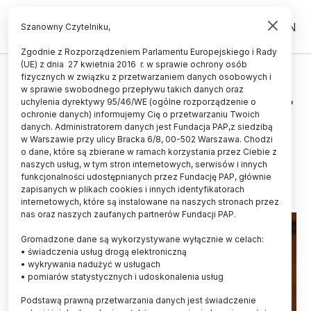
PL
EN
Szanowny Czytelniku,
Zgodnie z Rozporządzeniem Parlamentu Europejskiego i Rady
(UE) z dnia 27 kwietnia 2016 r. w sprawie ochrony osób
UCZELNIE I INSTYTUCJE
fizycznych w związku z przetwarzaniem danych osobowych i
w sprawie swobodnego przepływu takich danych oraz
Szefowa KRASP: oczekuję sygnału,
uchylenia dyrektywy 95/46/WE (ogólne rozporządzenie o
że zrekonstruowany rząd docenia
ochronie danych) informujemy Cię o przetwarzaniu Twoich
danych. Administratorem danych jest Fundacja PAP,z siedzibą
rolę nauki
w Warszawie przy ulicy Bracka 6/8, 00-502 Warszawa. Chodzi
o dane, które są zbierane w ramach korzystania przez Ciebie z
23.07.2025
aktualizacja: 23.07.2025
naszych usług, w tym stron internetowych, serwisów i innych
2 minuty czytania
funkcjonalności udostępnianych przez Fundację PAP, głównie
zapisanych w plikach cookies i innych identyfikatorach
internetowych, które są instalowane na naszych stronach przez
nas oraz naszych zaufanych partnerów Fundacji PAP.
Gromadzone dane są wykorzystywane wyłącznie w celach:
• świadczenia usług drogą elektroniczną
• wykrywania nadużyć w usługach
• pomiarów statystycznych i udoskonalenia usług
Podstawą prawną przetwarzania danych jest świadczenie