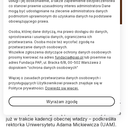
usługi i jej doskonalenie, a także zapewnienie bezpieczeństwa
co stanowi prawnie uzasadniony interes administratora Dane
mogą być udostępniane na zlecenie administratora danych
podmiotom uprawnionym do uzyskania danych na podstawie
obowiązującego prawa.
06.05.2024. Prof. dr hab. Bogumiła Kaniewska PAP/Jakub
Osoba, której dane dotyczą, ma prawo dostępu do danych,
Kaczmarczyk
sprostowania i usunięcia danych, ograniczenia ich
przetwarzania. Osoba może też wycofać zgodę na
Od zrekonstruowanego rządu oczekuję sygnału,
przetwarzanie danych osobowych.
że nauka i szkolnictwo wyższe są ważne dla
Wszelkie zgłoszenia dotyczące ochrony danych osobowych
naszego państwa – powiedziała w środę PAP
prosimy kierować na adres
fundacja@pap.pl
lub pisemnie na
przewodnicząca Konferencji Rektorów
adres Fundacja PAP, ul. Bracka 6/8, 00-502 Warszawa z
Akademickich Szkół Polskich (KRASP) prof.
dopiskiem "ochrona danych osobowych"
Bogumiła Kaniewska.
Więcej o zasadach przetwarzania danych osobowych i
przysługujących Użytkownikowi prawach znajduje się w
Polityce prywatności.
Dowiedz się więcej.
W rozmowie z PAP przyznała, że bardzo ją cieszy,
że Ministerstwo Nauki i Szkolnictwa Wyższego po
ogłoszonej w środę rekonstrukcji rządu „nadal trwa”.
Wyrażam zgodę
– Może to znak, że jednak nauka się liczy dla rządu,
a miewamy co do tego wątpliwości i mieliśmy je także
już w trakcie kadencji obecnej władzy – podkreśliła
rektorka Uniwersytetu Adama Mickiewicza (UAM).