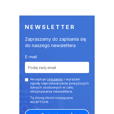
NEWSLETTER
Zapraszamy do zapisania się
do naszego newslettera
E-mail
Akceptuje
regulamin
i wyrażam
zgodę naprzetwarzanie powyższych
danych osobowych w celu
otrzymywania newslettera.