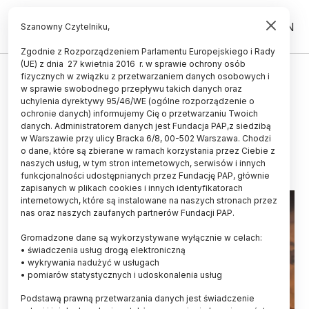
PL
EN
Szanowny Czytelniku,
Zgodnie z Rozporządzeniem Parlamentu Europejskiego i Rady
(UE) z dnia 27 kwietnia 2016 r. w sprawie ochrony osób
ŚWIAT
fizycznych w związku z przetwarzaniem danych osobowych i
w sprawie swobodnego przepływu takich danych oraz
Największy meteoryt marsjański
uchylenia dyrektywy 95/46/WE (ogólne rozporządzenie o
sprzedano za 5 milionów dolarów
ochronie danych) informujemy Cię o przetwarzaniu Twoich
danych. Administratorem danych jest Fundacja PAP,z siedzibą
w Warszawie przy ulicy Bracka 6/8, 00-502 Warszawa. Chodzi
19.07.2025
aktualizacja: 19.07.2025
o dane, które są zbierane w ramach korzystania przez Ciebie z
1 minuta czytania
naszych usług, w tym stron internetowych, serwisów i innych
funkcjonalności udostępnianych przez Fundację PAP, głównie
zapisanych w plikach cookies i innych identyfikatorach
internetowych, które są instalowane na naszych stronach przez
nas oraz naszych zaufanych partnerów Fundacji PAP.
Gromadzone dane są wykorzystywane wyłącznie w celach:
• świadczenia usług drogą elektroniczną
• wykrywania nadużyć w usługach
• pomiarów statystycznych i udoskonalenia usług
Podstawą prawną przetwarzania danych jest świadczenie