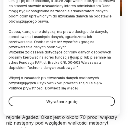
usługi i jej doskonalenie, a także zapewnienie bezpieczeństwa
co stanowi prawnie uzasadniony interes administratora Dane
mogą być udostępniane na zlecenie administratora danych
podmiotom uprawnionym do uzyskania danych na podstawie
15.07.2025 EPA/SARAH YENESEL
obowiązującego prawa.
Największy meteoryt z Marsa znaleziony na Ziemi
Osoba, której dane dotyczą, ma prawo dostępu do danych,
- okaz NWA 16788 - został sprzedany na aukcji za
sprostowania i usunięcia danych, ograniczenia ich
przetwarzania. Osoba może też wycofać zgodę na
ponad 5 milionów dolarów.
przetwarzanie danych osobowych.
Wszelkie zgłoszenia dotyczące ochrony danych osobowych
prosimy kierować na adres
fundacja@pap.pl
lub pisemnie na
Rzadki marsjański meteoryt wystawiono na aukcji
adres Fundacja PAP, ul. Bracka 6/8, 00-502 Warszawa z
prowadzonej przez międzynarodową sieć domów
dopiskiem "ochrona danych osobowych"
aukcyjnych Sotheby’s. Okaz został sprzedany 16
lipca za 5 296 000 dolarów.
Więcej o zasadach przetwarzania danych osobowych i
przysługujących Użytkownikowi prawach znajduje się w
Polityce prywatności.
Dowiedz się więcej.
Meteoryt, oznaczony jako Northwest Africa 16788
(NWA 16788), ma wymiary 37,5 x 27,9 x 15,2 cm i
Wyrażam zgodę
waży 24,67 kg. Został odnaleziony 16 listopada 2023
roku przez poszukiwacza meteorytów w Nigrze, w
rejonie Agadez. Okaz jest o około 70 proc. większy
niż następny pod względem wielkości meteoryt