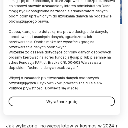
usługi i jej doskonalenie, a także zapewnienie bezpieczeństwa
co stanowi prawnie uzasadniony interes administratora Dane
mogą być udostępniane na zlecenie administratora danych
podmiotom uprawnionym do uzyskania danych na podstawie
obowiązującego prawa.
Fot. Adobe Stock
Osoba, której dane dotyczą, ma prawo dostępu do danych,
sprostowania i usunięcia danych, ograniczenia ich
W 2024 r. na całym świecie wystrzelono 259
przetwarzania. Osoba może też wycofać zgodę na
rakiet wynoszących satelity na orbitę; to rekord -
przetwarzanie danych osobowych.
poinformowano w Tygodniku Gospodarczym PIE.
Wszelkie zgłoszenia dotyczące ochrony danych osobowych
Za ponad połowę wszystkich startów odpowiada
prosimy kierować na adres
fundacja@pap.pl
lub pisemnie na
prywatna firma SpaceX.
adres Fundacja PAP, ul. Bracka 6/8, 00-502 Warszawa z
dopiskiem "ochrona danych osobowych"
Więcej o zasadach przetwarzania danych osobowych i
"W 2024 r. zanotowano rekordową liczbę 259
przysługujących Użytkownikowi prawach znajduje się w
wystrzeleń rakiet nośnych wynoszących satelity na
Polityce prywatności.
Dowiedz się więcej.
orbity okołoziemskie. W porównaniu z 2023 r., w
którym liczba ta wynosiła 221, oznacza to wzrost o
Wyrażam zgodę
17 proc." - poinformowano w Tygodniku
Gospodarczym Polskiego Instytutu Ekonomicznego.
Jak wyliczono, najwięcej lotów w kosmos w 2024 r.