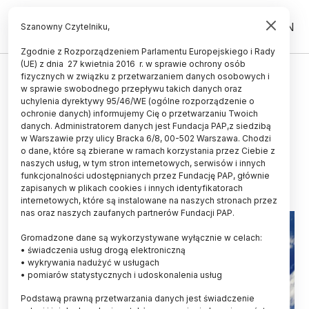
PL
EN
Szanowny Czytelniku,
Zgodnie z Rozporządzeniem Parlamentu Europejskiego i Rady
(UE) z dnia 27 kwietnia 2016 r. w sprawie ochrony osób
KOSMOS
fizycznych w związku z przetwarzaniem danych osobowych i
w sprawie swobodnego przepływu takich danych oraz
PIE: w 2024 r. rekordowa liczbę
uchylenia dyrektywy 95/46/WE (ogólne rozporządzenie o
rakiet wynoszących satelity na
ochronie danych) informujemy Cię o przetwarzaniu Twoich
danych. Administratorem danych jest Fundacja PAP,z siedzibą
orbitę
w Warszawie przy ulicy Bracka 6/8, 00-502 Warszawa. Chodzi
o dane, które są zbierane w ramach korzystania przez Ciebie z
22.01.2025
aktualizacja: 22.01.2025
naszych usług, w tym stron internetowych, serwisów i innych
2 minuty czytania
funkcjonalności udostępnianych przez Fundację PAP, głównie
zapisanych w plikach cookies i innych identyfikatorach
internetowych, które są instalowane na naszych stronach przez
nas oraz naszych zaufanych partnerów Fundacji PAP.
Gromadzone dane są wykorzystywane wyłącznie w celach:
• świadczenia usług drogą elektroniczną
• wykrywania nadużyć w usługach
• pomiarów statystycznych i udoskonalenia usług
Podstawą prawną przetwarzania danych jest świadczenie