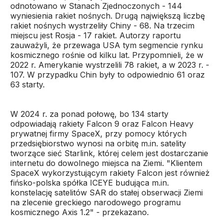
odnotowano w Stanach Zjednoczonych - 144
wyniesienia rakiet nośnych. Drugą największą liczbę
rakiet nośnych wystrzeliły Chiny - 68. Na trzecim
miejscu jest Rosja - 17 rakiet. Autorzy raportu
zauważyli, że przewaga USA tym segmencie rynku
kosmicznego rośnie od kilku lat. Przypomnieli, że w
2022 r. Amerykanie wystrzelili 78 rakiet, a w 2023 r. -
107. W przypadku Chin były to odpowiednio 61 oraz
63 starty.
W 2024 r. za ponad połowę, bo 134 starty
odpowiadają rakiety Falcon 9 oraz Falcon Heavy
prywatnej firmy SpaceX, przy pomocy których
przedsiębiorstwo wynosi na orbitę m.in. satelity
tworzące sieć Starlink, której celem jest dostarczanie
internetu do dowolnego miejsca na Ziemi. "Klientem
SpaceX wykorzystującym rakiety Falcon jest również
fińsko-polska spółka ICEYE budująca m.in.
konstelację satelitów SAR do stałej obserwacji Ziemi
na zlecenie greckiego narodowego programu
kosmicznego Axis 1.2" - przekazano.