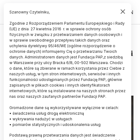
PL
EN
Szanowny Czytelniku,
Zgodnie z Rozporządzeniem Parlamentu Europejskiego i Rady
(UE) z dnia 27 kwietnia 2016 r. w sprawie ochrony osób
UCZELNIE I INSTYTUCJE
fizycznych w związku z przetwarzaniem danych osobowych i
w sprawie swobodnego przepływu takich danych oraz
Profesorzy: mobilność
uchylenia dyrektywy 95/46/WE (ogólne rozporządzenie o
akademicka to klucz do świetności
ochronie danych) informujemy Cię o przetwarzaniu Twoich
danych. Administratorem danych jest Fundacja PAP,z siedzibą
uczelni
w Warszawie przy ulicy Bracka 6/8, 00-502 Warszawa. Chodzi
o dane, które są zbierane w ramach korzystania przez Ciebie z
24.10.2024
aktualizacja: 24.10.2024
naszych usług, w tym stron internetowych, serwisów i innych
3 minuty czytania
funkcjonalności udostępnianych przez Fundację PAP, głównie
zapisanych w plikach cookies i innych identyfikatorach
internetowych, które są instalowane na naszych stronach przez
nas oraz naszych zaufanych partnerów Fundacji PAP.
Gromadzone dane są wykorzystywane wyłącznie w celach:
• świadczenia usług drogą elektroniczną
• wykrywania nadużyć w usługach
• pomiarów statystycznych i udoskonalenia usług
Podstawą prawną przetwarzania danych jest świadczenie