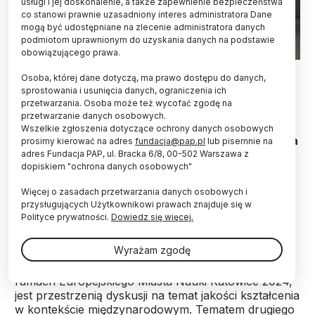
usługi i jej doskonalenie, a także zapewnienie bezpieczeństwa
co stanowi prawnie uzasadniony interes administratora Dane
mogą być udostępniane na zlecenie administratora danych
podmiotom uprawnionym do uzyskania danych na podstawie
obowiązującego prawa.
Fot. Adobe Stock
Osoba, której dane dotyczą, ma prawo dostępu do danych,
sprostowania i usunięcia danych, ograniczenia ich
Mobilność akademicka to klucz do świetności
przetwarzania. Osoba może też wycofać zgodę na
uczelni – podkreślali profesorowie z czterech
przetwarzanie danych osobowych.
krajów podczas drugiego dnia III
Wszelkie zgłoszenia dotyczące ochrony danych osobowych
Międzynarodowego Kongresu Jakości Kształcenia
prosimy kierować na adres
fundacja@pap.pl
lub pisemnie na
w Katowicach. Eksperci dyskutowali o jej roli w
adres Fundacja PAP, ul. Bracka 6/8, 00-502 Warszawa z
dopiskiem "ochrona danych osobowych"
podnoszeniu jakości edukacji i budowaniu
międzynarodowej pozycji uczelni.
Więcej o zasadach przetwarzania danych osobowych i
przysługujących Użytkownikowi prawach znajduje się w
Polityce prywatności.
Dowiedz się więcej.
III edycja Międzynarodowego Kongresu Jakości
Kształcenia
rozpoczęła się
w środę w Katowicach.
Wyrażam zgodę
Trzydniowe spotkanie, organizowane przez
Konsorcjum Akademickie Katowice - Miasto Nauki w
ramach Europejskiego Miasta Nauki Katowice 2024,
jest przestrzenią dyskusji na temat jakości kształcenia
w kontekście międzynarodowym. Tematem drugiego