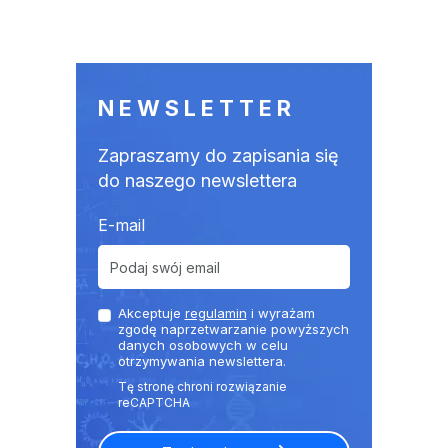
NEWSLETTER
Zapraszamy do zapisania się
do naszego newslettera
E-mail
Akceptuje
regulamin
i wyrażam
zgodę naprzetwarzanie powyższych
danych osobowych w celu
otrzymywania newslettera.