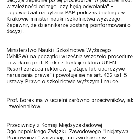
decyzja zapadnie po tej procedurze, w październiku,
w zależności od tego, czy będą odwołania" -
odpowiedział na pytanie PAP podczas briefingu w
Krakowie minister nauki i szkolnictwa wyższego.
Zapewnił, że dziennikarze zostaną poinformowani o
decyzji.
Ministerstwo Nauki i Szkolnictwa Wyższego
(MNiSW) na początku września wszczęło procedurę
odwołania prof. Borka z funkcji rektora UKEN.
Resort zarzuca rektorowi „rażące lub uporczywe
naruszania prawa” i powołuje się na art. 432 ust. 5
ustawy Prawo o szkolnictwie wyższym i nauce.
Prof. Borek ma w uczelni zarówno przeciwników, jak
i zwolenników.
Przeciwnicy z Komisji Międzyzakładowej
Ogólnopolskiego Związku Zawodowego "Inicjatywa
Pracownicza" zarzucają mu zwolnienie w