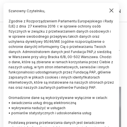
PL
EN
Szanowny Czytelniku,
Zgodnie z Rozporządzeniem Parlamentu Europejskiego i Rady
(UE) z dnia 27 kwietnia 2016 r. w sprawie ochrony osób
UCZELNIE I INSTYTUCJE
fizycznych w związku z przetwarzaniem danych osobowych i
w sprawie swobodnego przepływu takich danych oraz
Minister nauki: jeszcze w
uchylenia dyrektywy 95/46/WE (ogólne rozporządzenie o
październiku powinna być decyzja
ochronie danych) informujemy Cię o przetwarzaniu Twoich
danych. Administratorem danych jest Fundacja PAP,z siedzibą
ws. rektora UKEN
w Warszawie przy ulicy Bracka 6/8, 00-502 Warszawa. Chodzi
o dane, które są zbierane w ramach korzystania przez Ciebie z
04.10.2024
aktualizacja: 04.10.2024
naszych usług, w tym stron internetowych, serwisów i innych
2 minuty czytania
funkcjonalności udostępnianych przez Fundację PAP, głównie
zapisanych w plikach cookies i innych identyfikatorach
internetowych, które są instalowane na naszych stronach przez
nas oraz naszych zaufanych partnerów Fundacji PAP.
Gromadzone dane są wykorzystywane wyłącznie w celach:
• świadczenia usług drogą elektroniczną
• wykrywania nadużyć w usługach
• pomiarów statystycznych i udoskonalenia usług
Podstawą prawną przetwarzania danych jest świadczenie