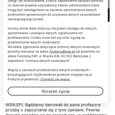
usługi i jej doskonalenie, a także zapewnienie bezpieczeństwa
co stanowi prawnie uzasadniony interes administratora Dane
mogą być udostępniane na zlecenie administratora danych
podmiotom uprawnionym do uzyskania danych na podstawie
obowiązującego prawa.
04.10.2024. Minister nauki i szkolnictwa wyższego Dariusz
Osoba, której dane dotyczą, ma prawo dostępu do danych,
Wieczorek podczas briefingu prasowego w związku z
sprostowania i usunięcia danych, ograniczenia ich
inauguracją roku akademickiego AGH w Krakowie. PAP/Łukasz
Gągulski
przetwarzania. Osoba może też wycofać zgodę na
przetwarzanie danych osobowych.
Wszelkie zgłoszenia dotyczące ochrony danych osobowych
Szef resortu nauki Dariusz Wieczorek
prosimy kierować na adres
fundacja@pap.pl
lub pisemnie na
zapowiedział w piątek, że jeszcze w październiku
adres Fundacja PAP, ul. Bracka 6/8, 00-502 Warszawa z
powinna zapaść decyzja o tym, czy prof. Piotr
dopiskiem "ochrona danych osobowych"
Borek zostanie na stanowisku rektora
Uniwersytetu Komisji Edukacji Narodowej (UKEN)
Więcej o zasadach przetwarzania danych osobowych i
w Krakowie. "Sprawa jest w toku" - dodał.
przysługujących Użytkownikowi prawach znajduje się w
Polityce prywatności.
Dowiedz się więcej.
"W tej chwili otrzymaliśmy opinie z Rady Głównej
Wyrażam zgodę
Nauki i Szkolnictwa Wyższego (RGNiSW) i z
Konferencji Rektorów Akademickich Szkół Polskich
(KRASP). Będziemy kierowali do pana profesora
prośbę o zapoznanie się z tymi opiniami. Pewnie