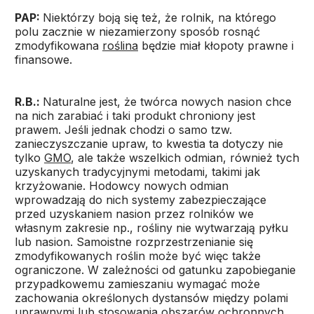
PAP:
Niektórzy boją się też, że rolnik, na którego
polu zacznie w niezamierzony sposób rosnąć
zmodyfikowana
roślina
będzie miał kłopoty prawne i
finansowe.
R.B.:
Naturalne jest, że twórca nowych nasion chce
na nich zarabiać i taki produkt chroniony jest
prawem. Jeśli jednak chodzi o samo tzw.
zanieczyszczanie upraw, to kwestia ta dotyczy nie
tylko
GMO
, ale także wszelkich odmian, również tych
uzyskanych tradycyjnymi metodami, takimi jak
krzyżowanie. Hodowcy nowych odmian
wprowadzają do nich systemy zabezpieczające
przed uzyskaniem nasion przez rolników we
własnym zakresie np., rośliny nie wytwarzają pyłku
lub nasion. Samoistne rozprzestrzenianie się
zmodyfikowanych roślin może być więc także
ograniczone. W zależności od gatunku zapobieganie
przypadkowemu zamieszaniu wymagać może
zachowania określonych dystansów między polami
uprawnymi lub stosowania obszarów ochronnych.