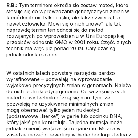
R.B.:
Tym terminem określa się zestaw metod, które
stosuje się do wprowadzania genetycznych zmian w
komórkach nie tylko
roślin
, ale także zwierząt, a
nawet człowieka. Mówi się o nich „nowe”, ale tak
naprawdę termin ten odnosi się do metod
rozwijanych po wprowadzeniu w Unii Europejskiej
przepisów odnośnie GMO w 2001 roku. Część z tych
technik ma więc już ponad 20 lat. Cały czas są
jednak udoskonalane.
W ostatnich latach powstały narzędzia bardzo
wyrafinowane – pozwalają na wprowadzanie
wyjątkowo precyzyjnych zmian w genomach. Należą
do nich techniki edycji genomu. Od wcześniejszych
metod nowe techniki różnią się m.in. tym, że
pozwalają na uzyskiwanie minimalnych zmian –
mogą obejmować tylko jeden nukleotyd
(podstawową „literkę”) w genie lub odcinku DNA,
który jakiś gen kontroluje. Ta jedna mutacja może
jednak zmienić właściwości organizmu. Można w
zasadzie mówić o rewolucji w biotechnologii. Jedna z