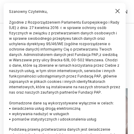
PL
EN
Szanowny Czytelniku,
Zgodnie z Rozporządzeniem Parlamentu Europejskiego i Rady
(UE) z dnia 27 kwietnia 2016 r. w sprawie ochrony osób
ZIEMIA
fizycznych w związku z przetwarzaniem danych osobowych i
w sprawie swobodnego przepływu takich danych oraz
Ekspert: potrzebujemy nowych
uchylenia dyrektywy 95/46/WE (ogólne rozporządzenie o
przepisów odnośnie GMO
ochronie danych) informujemy Cię o przetwarzaniu Twoich
danych. Administratorem danych jest Fundacja PAP,z siedzibą
w Warszawie przy ulicy Bracka 6/8, 00-502 Warszawa. Chodzi
MAREK MATACZ
o dane, które są zbierane w ramach korzystania przez Ciebie z
26.05.2024
aktualizacja: 03.06.2024
naszych usług, w tym stron internetowych, serwisów i innych
6 minut czytania
funkcjonalności udostępnianych przez Fundację PAP, głównie
zapisanych w plikach cookies i innych identyfikatorach
internetowych, które są instalowane na naszych stronach przez
nas oraz naszych zaufanych partnerów Fundacji PAP.
Gromadzone dane są wykorzystywane wyłącznie w celach:
• świadczenia usług drogą elektroniczną
• wykrywania nadużyć w usługach
• pomiarów statystycznych i udoskonalenia usług
Podstawą prawną przetwarzania danych jest świadczenie