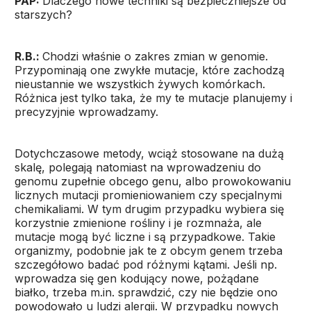
PAP:
Dlaczego nowe techniki są bezpieczniejsze od
starszych?
R.B.:
Chodzi właśnie o zakres zmian w genomie.
Przypominają one zwykłe mutacje, które zachodzą
nieustannie we wszystkich żywych komórkach.
Różnica jest tylko taka, że my te mutacje planujemy i
precyzyjnie wprowadzamy.
Dotychczasowe metody, wciąż stosowane na dużą
skalę, polegają natomiast na wprowadzeniu do
genomu zupełnie obcego genu, albo prowokowaniu
licznych mutacji promieniowaniem czy specjalnymi
chemikaliami. W tym drugim przypadku wybiera się
korzystnie zmienione rośliny i je rozmnaża, ale
mutacje mogą być liczne i są przypadkowe. Takie
organizmy, podobnie jak te z obcym genem trzeba
szczegółowo badać pod różnymi kątami. Jeśli np.
wprowadza się gen kodujący nowe, pożądane
białko, trzeba m.in. sprawdzić, czy nie będzie ono
powodowało u ludzi alergii. W przypadku nowych