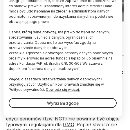
usługi i jej doskonalenie, a także zapewnienie bezpieczeństwa
co stanowi prawnie uzasadniony interes administratora Dane
mogą być udostępniane na zlecenie administratora danych
podmiotom uprawnionym do uzyskania danych na podstawie
obowiązującego prawa.
Fot. Adobe Stock
Osoba, której dane dotyczą, ma prawo dostępu do danych,
Nowe techniki manipulacji genetycznej roślin są
sprostowania i usunięcia danych, ograniczenia ich
przetwarzania. Osoba może też wycofać zgodę na
dużo bezpieczniejsze od starszych. Potrzebujemy
przetwarzanie danych osobowych.
znacznej liberalizacji przepisów odnośnie badań
Wszelkie zgłoszenia dotyczące ochrony danych osobowych
nad takimi roślinami i wprowadzania ich do upraw -
prosimy kierować na adres
fundacja@pap.pl
lub pisemnie na
przekonuje w rozmowie z PAP prof. dr hab. inż.
adres Fundacja PAP, ul. Bracka 6/8, 00-502 Warszawa z
Rafał Barański. "Pomysł Komisji Europejskiej, aby
dopiskiem "ochrona danych osobowych"
złagodzić regulacje odnośnie nowych GMO to krok
w dobrym kierunku" - dodał kierownik Katedry
Więcej o zasadach przetwarzania danych osobowych i
Biologii Roślin i Biotechnologii Uniwersytetu
przysługujących Użytkownikowi prawach znajduje się w
Rolniczego w Krakowie.
Polityce prywatności.
Dowiedz się więcej.
Wyrażam zgodę
PAP:
Parlament Europejski niedawno potwierdził, że
rośliny wyhodowane przy użyciu nowych technik
edycji genomów (tzw. NGT) nie powinny być objęte
typowymi regulacjami dla
GMO
. Poparł stworzenie