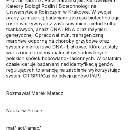
Prof. dr hab. inż. Rafał Barański jest kierownikiem
Katedry Biologii Roślin i Biotechnologii na
Uniwersytecie Rolniczym w Krakowie. W swojej
pracy zajmuje się badaniami zakresu biotechnologii
roślin warzywnych z zastosowaniem metod kultur
tkankowych, analiz DNA i RNA oraz inżynierii
genetycznej. Opracował m.in. transgeniczną
marchew odporną na choroby grzybowe oraz
systemy markerowe DNA i białkowe, które zostały
wdrożone do oceny materiałów hodowlanych
polskich spółek hodowlano-nasiennych. W ostatnim
czasie kieruje badaniami nad identyfikacją genów
regulujących tolerancję na zasolenie wykorzystując
system CRISPR/Cas do edycji genów.
(PAP)
Rozmawiał Marek Matacz
Nauka w Polsce
mat/ agt/ amac/